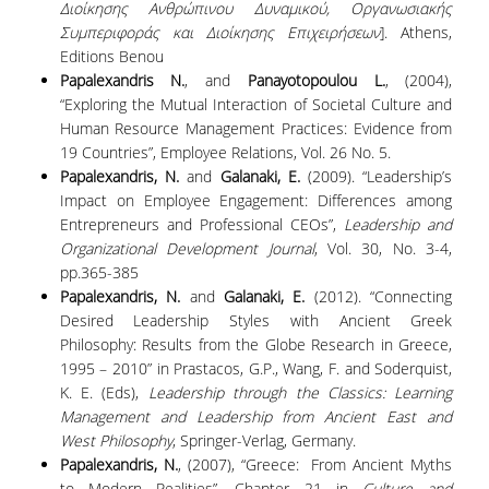
Διοίκησης
Ανθρώπινου
Δυναμικού
,
Οργανωσιακής
Συμπεριφοράς
και
Διοίκησης
Επιχειρήσεων
]. Athens,
Editions Benou
Papalexandris N.
, and
Panayotopoulou L.
, (2004),
“Exploring the Mutual Interaction of Societal Culture and
Human Resource Management Practices: Evidence from
19 Countries”, Employee Relations, Vol. 26 No. 5.
Papalexandris, N.
and
Galanaki, E.
(2009). “Leadership’s
Impact on Employee Engagement: Differences among
Entrepreneurs and Professional CΕΟs”,
Leadership and
Organizational Development Journal
, Vol. 30, No. 3-4,
pp.365-385
Papalexandris, N.
and
Galanaki, E.
(2012). “Connecting
Desired Leadership Styles with Ancient Greek
Philosophy: Results from the Globe Research in Greece,
1995 – 2010” in Prastacos, G.P., Wang, F. and Soderquist,
K. E. (Eds),
Leadership through the Classics: Learning
Management and Leadership from Ancient East and
West Philosophy
, Springer-Verlag, Germany.
Papalexandris, N.
, (2007), “Greece: From Ancient Myths
to Modern Realities”, Chapter 21 in
Culture and