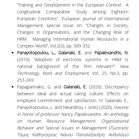
“Training and Development in the European Context: A
Longitudinal Comparative Study among Eighteen
European Countries”.
European Journal of International
Management
, special issue on: “Changes in Society,
Changes in Organisations, and the Changing Role of
HRM: Managing International Human Resources in a
Complex World”, Vol.2(3), pp. 309-332.
Panayotopoulou
, L., Galanaki, E.
and
Papalexandris, N.
(2010). "Adoption of electronic systems in HRM: Is
national background of the firm relevant?"
New
Technology
,
Work
and
Employmen
t
,
Vol. 25, No.3, pp.
253-269.
Papagiannakis, G. and
Galanaki, E.
(2020). Discrepancy
between ideal and actual caring culture: Effects on
employee commitment and satisfaction. In Galanaki, E.,
Panayotopoulou, L. and Nikandrou, I. (eds) (2020),
Volume
in honor of professor Nancy Papalexandris: An anthology
on Human Resource Management, Organizational
Behavior and Special issues in Management
[
Τιμητικός
Τόμος
Καθηγήτριας
Νάνσυ
Παπαλεξανδρή
:
Ανθολόγιο