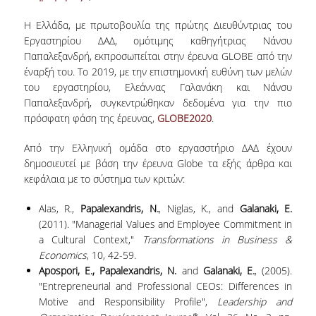
Η Ελλάδα, με πρωτοβουλία της πρώτης Διευθύντριας του
Εργαστηρίου ΔΑΔ, ομότιμης καθηγήτριας Νάνσυ
Παπαλεξανδρή, εκπροσωπείται στην έρευνα GLOBE από την
έναρξή του. Το 2019, με την επιστημονική ευθύνη των μελών
του εργαστηρίου, Ελεάννας Γαλανάκη και Νάνσυ
Παπαλεξανδρή, συγκεντρώθηκαν δεδομένα για την πιο
πρόσφατη φάση της έρευνας,
GLOBE2020
.
Από την Ελληνική ομάδα στο εργασστήριο ΔΑΔ έχουν
δημοσιευτεί με βάση την έρευνα Globe τα εξής άρθρα και
κεφάλαια με το σύστημα των κριτών:
Alas, R.,
Papalexandris, N.
, Niglas, K., and
Galanaki, E.
(2011). "Managerial Values and Employee Commitment in
a Cultural Context,"
Transformations in Business &
Economics
, 10, 42-59.
Apospori, E., Papalexandris, N.
and
Galanaki, E.
, (2005).
"Entrepreneurial and Professional CEOs: Differences in
Motive and Responsibility Profile",
Leadership and