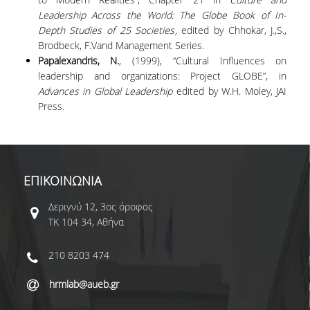
Leadership Across the World: The Globe Book of In-
Depth Studies of 25 Societies
, edited by Chhokar, J.,S.,
Brodbeck, F.Vand Management Series.
Papalexandris, Ν.
, (1999), “Cultural Influences on
leadership and organizations: Project GLOBE”, in
Advances in Global Leadership
edited by W.H. Moley, JAI
Press.
ΕΠΙΚΟΙΝΩΝΙΑ
Δεριγνύ 12, 3ος όροφος
ΤΚ 104 34, Αθήνα
210 8203 474
hrmlab@aueb.gr