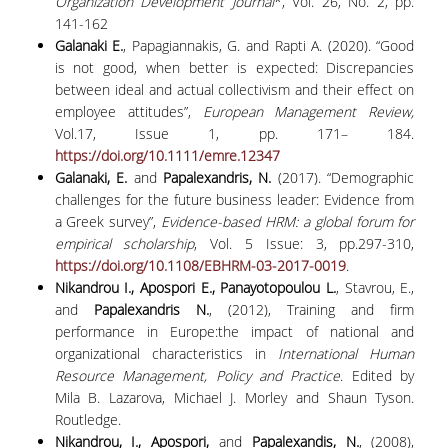
Organization Development Journal
*, Vol. 26, No. 2, pp.
141-162
Galanaki E.
, Papagiannakis, G. and Rapti A. (2020). “Good
is not good, when better is expected: Discrepancies
between ideal and actual collectivism and their effect on
employee attitudes”,
European Management Review,
Vol.17, Issue 1, pp. 171– 184.
https://doi.org/10.1111/emre.12347
Galanaki, E.
and
Papalexandris, N.
(2017). “Demographic
challenges for the future business leader: Evidence from
a Greek survey”,
Evidence-based HRM: a global forum for
empirical scholarship
, Vol. 5 Issue: 3, pp.297-310,
https://doi.org/10.1108/EBHRM-03-2017-0019
.
Nikandrou I., Apospori E., Panayotopoulou L.
, Stavrou, E.,
and
Papalexandris N.
, (2012), Training and firm
performance in Europe:the impact of national and
organizational characteristics in
International Human
Resource Management, Policy and Practice
. Edited by
Mila B. Lazarova, Michael J. Morley and Shaun Tyson.
Routledge.
Nikandrou, I., Apospori,
and
Papalexandis, N.
, (2008),