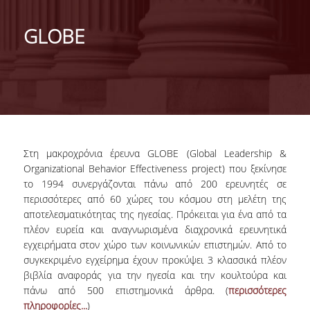
ΑΝΘΡΩΠΙΝΟ ΔΥΝΑΜΙΚΟ
GLOBE
ΜΕΛΗ ΔΕΠ
ΥΠΟΨΗΦΙΟΙ ΔΙΔΑΚΤΟΡΕΣ
ΔΙΔΑΚΤΟΡΕΣ ΕΡΓΑΣΤΗΡΙΟΥ
ΣΥΝΕΡΓΑΖΟΜΕΝΟΙ ΕΡΕΥΝΗΤΕΣ
Στη μακροχρόνια έρευνα GLOBE (Global Leadership &
ΔΡΑΣΤΗΡΙΟΤΗΤΕΣ
Organizational Behavior Effectiveness project) που ξεκίνησε
το 1994 συνεργάζονται πάνω από 200 ερευνητές σε
ΕΡΕΥΝΑ
περισσότερες από 60 χώρες του κόσμου στη μελέτη της
αποτελεσματικότητας της ηγεσίας. Πρόκειται για ένα από τα
ΕΚΠΑΙΔΕΥΣΗ
πλέον ευρεία και αναγνωρισμένα διαχρονικά ερευνητικά
εγχειρήματα στον χώρο των κοινωνικών επιστημών. Από το
ΣΥΜΒΟΥΛΕΥΤΙΚΗ
συγκεκριμένο εγχείρημα έχουν προκύψει 3 κλασσικά πλέον
ΣΥΝΕΡΓΑΣΙΕΣ
βιβλία αναφοράς για την ηγεσία και την κουλτούρα και
πάνω από 500 επιστημονικά άρθρα. (
περισσότερες
πληροφορίες...
)
ΝΕΑ