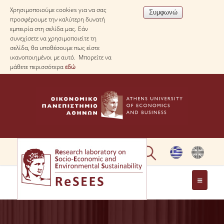
Χρησιμοποιούμε cookies για να σας
προσφέρουμε την καλύτερη δυνατή
εμπειρία στη σελίδα μας. Εάν
συνεχίσετε να χρησιμοποιείτε τη
σελίδα, θα υποθέσουμε πως είστε
ικανοποιημένοι με αυτό. Μπορείτε να
μάθετε περισσότερα
εδώ
ΣΧΕΤΙΚΑ