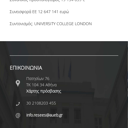
Συνεισφορά ΕΕ 12 647 141 ευρώ
Συντονισμός: UNIVERSITY COLLEGE LONDON
ΕΠΙΚΟΙΝΩΝΙΑ
Πατησίων 76
ΤΚ 104 34 Αθήνα
Χάρτης πρόσβασης
30 2108203 455
info.resees@aueb.gr