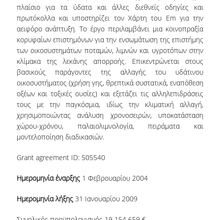
ΑΙΤΗΣΕΙΣ
πλαίσιο για τα ύδατα και άλλες διεθνείς οδηγίες και
πρωτόκολλα και υποστηρίζει τον Χάρτη του Em για την
αειφόρο ανάπτυξη. Το έργο περιλαμβάνει μια κοινοπραξία
ΜΕΤΑΠΤΥΧΙΑΚΑ ΠΡΟΓΡΑΜΜΑΤΑ
κορυφαίων επιστημόνων για την ενσωμάτωση της επιστήμης
των οικοσυστημάτων ποταμών, λιμνών και υγροτόπων στην
ΠΜΣ ΟΙΚΟΝΟΜΙΚΑ ΚΑΙ ΔΙΚΑΙΟ ΣΤΙΣ
κλίμακα της λεκάνης απορροής. Επικεντρώνεται στους
ΕΝΕΡΓΕΙΑΚΕΣ ΑΓΟΡΕΣ
βασικούς παράγοντες της αλλαγής του υδάτινου
οικοσυστήματος (χρήση γης, θρεπτικά συστατικά, εναπόθεση
ΔΙΑΤΡΙΒΕΣ ΦΟΙΤΗΤΩΝ
οξέων και τοξικές ουσίες) και εξετάζει τις αλληλεπιδράσεις
τους με την παγκόσμια, ιδίως την κλιματική αλλαγή,
χρησιμοποιώντας ανάλυση χρονοσειρών, υποκατάσταση
χώρου-χρόνου, παλαιολιμνολογία, πειράματα και
μοντελοποίηση διαδικασιών.
Grant agreement ID: 505540
Ημερομηνία έναρξης
1 Φεβρουαρίου 2004
Ημερομηνία λήξης
31 Ιανουαρίου 2009
Συνολικός προϋπολογισμός 19 154 659 €