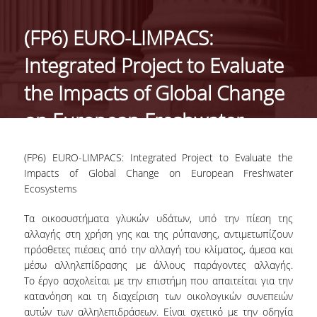
ΑΝΘΡΩΠΙΝΟ ΔΥΝΑΜΙΚΟ
(FP6) EURO-LIMPACS:
PROJECTS
Integrated Project to Evaluate
ΝΕΑ
the Impacts of Global Change
on European Freshwater
ΔΗΜΟΣΙΕΥΣΕΙΣ
Ecosystems
ΕΚΔΗΛΩΣΕΙΣ
(FP6) EURO-LIMPACS: Integrated Project to Evaluate the
Impacts of Global Change on European Freshwater
Ecosystems
PROFESSIONAL COURSE
Τα οικοσυστήματα γλυκών υδάτων, υπό την πίεση της
ΣΧΕΤΙΚΑ
αλλαγής στη χρήση γης και της ρύπανσης, αντιμετωπίζουν
πρόσθετες πιέσεις από την αλλαγή του κλίματος, άμεσα και
ΕΚΠΑΙΔΕΥΤΕΣ
μέσω αλληλεπίδρασης με άλλους παράγοντες αλλαγής.
To έργο ασχολείται με την επιστήμη που απαιτείται για την
ΘΕΜΑΤΙΚΕΣ ΕΝΟΤΗΤΕΣ
κατανόηση και τη διαχείριση των οικολογικών συνεπειών
αυτών των αλληλεπιδράσεων. Είναι σχετικό με την οδηγία