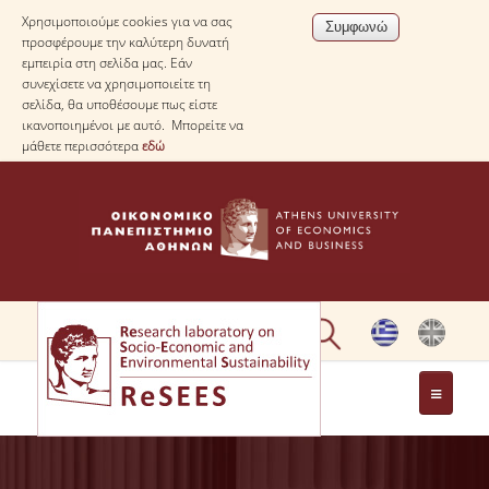
Χρησιμοποιούμε cookies για να σας
προσφέρουμε την καλύτερη δυνατή
εμπειρία στη σελίδα μας. Εάν
συνεχίσετε να χρησιμοποιείτε τη
σελίδα, θα υποθέσουμε πως είστε
ικανοποιημένοι με αυτό. Μπορείτε να
μάθετε περισσότερα
εδώ
ΣΧΕΤΙΚΑ