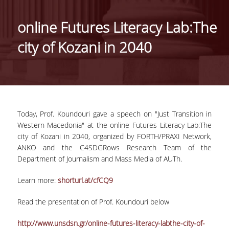
ΑΝΘΡΩΠΙΝΟ ΔΥΝΑΜΙΚΟ
online Futures Literacy Lab:The
PROJECTS
city of Kozani in 2040
ΝΕΑ
ΔΗΜΟΣΙΕΥΣΕΙΣ
ΕΚΔΗΛΩΣΕΙΣ
Today, Prof. Koundouri gave a speech on "Just Transition in
Western Macedonia" at the online Futures Literacy Lab:The
city of Kozani in 2040, organized by FORTH/PRAXI Network,
PROFESSIONAL COURSE
ANKO and the C4SDGRows Research Team of the
Department of Journalism and Mass Media of AUTh.
ΣΧΕΤΙΚΑ
Learn more:
shorturl.at/cfCQ9
ΕΚΠΑΙΔΕΥΤΕΣ
Read the presentation of Prof. Koundouri below
ΘΕΜΑΤΙΚΕΣ ΕΝΟΤΗΤΕΣ
http://www.unsdsn.gr/online-futures-literacy-labthe-city-of-