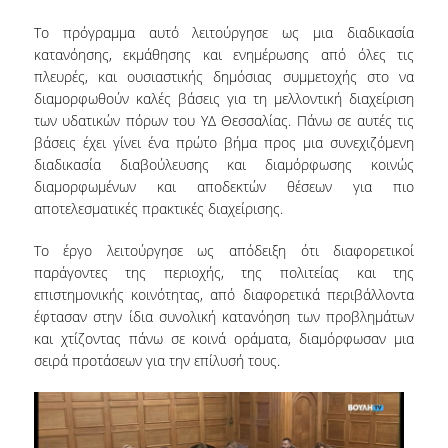
ΑΙΤΗΣΕΙΣ
Το πρόγραμμα αυτό λειτούργησε ως μια διαδικασία
κατανόησης, εκμάθησης και ενημέρωσης από όλες τις
ΜΕΤΑΠΤΥΧΙΑΚΑ ΠΡΟΓΡΑΜΜΑΤΑ
πλευρές, και ουσιαστικής δημόσιας συμμετοχής στο να
διαμορφωθούν καλές βάσεις για τη μελλοντική διαχείριση
ΠΜΣ ΟΙΚΟΝΟΜΙΚΑ ΚΑΙ ΔΙΚΑΙΟ ΣΤΙΣ
των υδατικών πόρων του ΥΔ Θεσσαλίας. Πάνω σε αυτές τις
ΕΝΕΡΓΕΙΑΚΕΣ ΑΓΟΡΕΣ
βάσεις έχει γίνει ένα πρώτο βήμα προς μια συνεχιζόμενη
διαδικασία διαβούλευσης και διαμόρφωσης κοινώς
ΔΙΑΤΡΙΒΕΣ ΦΟΙΤΗΤΩΝ
διαμορφωμένων και αποδεκτών θέσεων για πιο
αποτελεσματικές πρακτικές διαχείρισης.
Το έργο λειτούργησε ως απόδειξη ότι διαφορετικοί
παράγοντες της περιοχής, της πολιτείας και της
επιστημονικής κοινότητας, από διαφορετικά περιβάλλοντα
έφτασαν στην ίδια συνολική κατανόηση των προβλημάτων
και χτίζοντας πάνω σε κοινά οράματα, διαμόρφωσαν μια
σειρά προτάσεων για την επίλυσή τους.