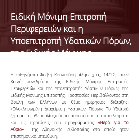
ΑΝΘΡΩΠΙΝΟ ΔΥΝΑΜΙΚΟ
Ειδική Μόνιμη Επιτροπή
PROJECTS
Περιφερειών και η
ΝΕΑ
Υποεπιτροπή Υδατικών Πόρων,
της Ειδικής Μόνιμης
ΔΗΜΟΣΙΕΥΣΕΙΣ
Επιτροπής Προστασίας
ΕΚΔΗΛΩΣΕΙΣ
Περιβάλλοντος
Η καθηγήτρια Φοίβη Κουντούρη μίλησε χτες, 14/12, στην
Κοινή συνεδρίαση της Ειδικής Μόνιμης Επιτροπής
PROFESSIONAL COURSE
Περιφερειών και της Υποεπιτροπής Υδατικών Πόρων, της
Ειδικής Μόνιμης Επιτροπής Προστασίας Περιβάλλοντος στη
Βουλή των Ελλήνων με θέμα ημερήσιας διάταξης:
ΣΧΕΤΙΚΑ
«Ολοκληρωμένη Διαχείριση Υδατικών Πόρων: Το Υδατικό
ΕΚΠΑΙΔΕΥΤΕΣ
ζήτημα της Θεσσαλίας» όπου παρουσίασε τα αποτελέσματα
και τις προτάσεις του προγράμματος
«Νερό για το
ΘΕΜΑΤΙΚΕΣ ΕΝΟΤΗΤΕΣ
Αύριο»
της Αθηναϊκής Ζυθοποιίας στο οποίο ήταν
επιστημονικά υπεύθυνη.