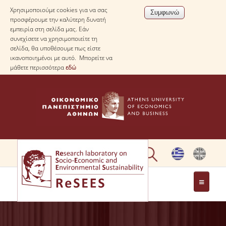
Χρησιμοποιούμε cookies για να σας
προσφέρουμε την καλύτερη δυνατή
εμπειρία στη σελίδα μας. Εάν
συνεχίσετε να χρησιμοποιείτε τη
σελίδα, θα υποθέσουμε πως είστε
ικανοποιημένοι με αυτό. Μπορείτε να
μάθετε περισσότερα
εδώ
ΣΧΕΤΙΚΑ