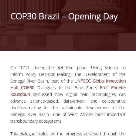
ΑΝΘΡΩΠΙΝΟ ΔΥΝΑΜΙΚΟ
COP30 Brazil – Opening Day
PROJECTS
ΝΕΑ
ΔΗΜΟΣΙΕΥΣΕΙΣ
ΕΚΔΗΛΩΣΕΙΣ
On 10/11, during the high-level panel “Using Science to
Inform Policy Decision-Making: The Development of the
Senegal River Basin,” part of the
UNFCCC Global Innovation
PROFESSIONAL COURSE
Hub
COP30
Dialogues in the Blue Zone,
Prof. Phoebe
Koundouri
discussed how digital twin technologies can
ΣΧΕΤΙΚΑ
advance science-based, data-driven, and collaborative
decision-making for the sustainable development of the
ΕΚΠΑΙΔΕΥΤΕΣ
Senegal River Basin—one of West Africa’s most important
transboundary ecosystems.
ΘΕΜΑΤΙΚΕΣ ΕΝΟΤΗΤΕΣ
This dialogue builds on the progress achieved through the