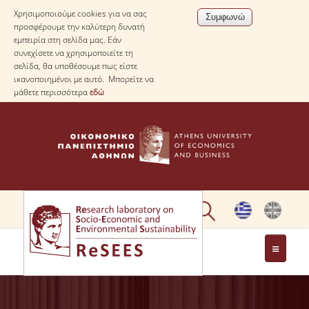
Χρησιμοποιούμε cookies για να σας
προσφέρουμε την καλύτερη δυνατή
εμπειρία στη σελίδα μας. Εάν
συνεχίσετε να χρησιμοποιείτε τη
σελίδα, θα υποθέσουμε πως είστε
ικανοποιημένοι με αυτό. Μπορείτε να
μάθετε περισσότερα
εδώ
ΣΧΕΤΙΚΑ