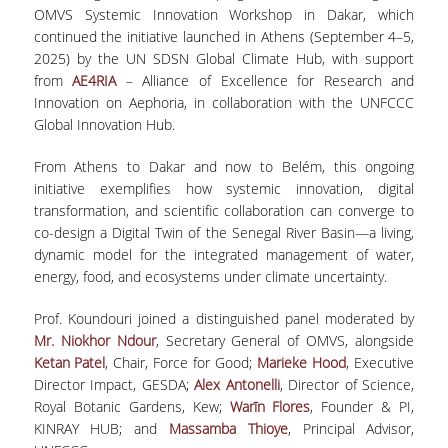
ΑΙΤΗΣΕΙΣ
OMVS Systemic Innovation Workshop in Dakar, which
continued the initiative launched in Athens (September 4–5,
2025) by the UN SDSN Global Climate Hub, with support
ΜΕΤΑΠΤΥΧΙΑΚΑ ΠΡΟΓΡΑΜΜΑΤΑ
from
AE4RIA
– Alliance of Excellence for Research and
Innovation on Αephoria, in collaboration with the UNFCCC
ΠΜΣ ΟΙΚΟΝΟΜΙΚΑ ΚΑΙ ΔΙΚΑΙΟ ΣΤΙΣ
Global Innovation Hub.
ΕΝΕΡΓΕΙΑΚΕΣ ΑΓΟΡΕΣ
From Athens to Dakar and now to Belém, this ongoing
ΔΙΑΤΡΙΒΕΣ ΦΟΙΤΗΤΩΝ
initiative exemplifies how systemic innovation, digital
transformation, and scientific collaboration can converge to
co-design a Digital Twin of the Senegal River Basin—a living,
dynamic model for the integrated management of water,
energy, food, and ecosystems under climate uncertainty.
Prof. Koundouri joined a distinguished panel moderated by
Mr. Niokhor Ndour
, Secretary General of OMVS, alongside
Ketan Patel
, Chair, Force for Good;
Marieke Hood
, Executive
Director Impact, GESDA;
Alex Antonelli
, Director of Science,
Royal Botanic Gardens, Kew;
Warīn Flores
, Founder & PI,
KINRAY HUB; and
Massamba Thioye
, Principal Advisor,