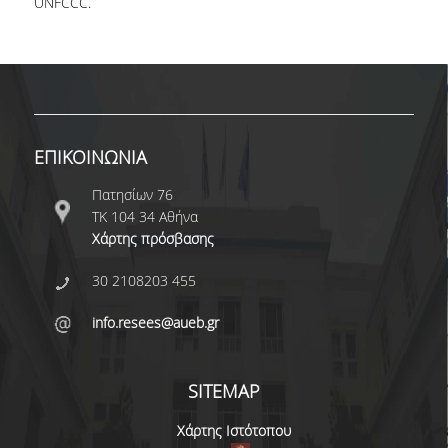
UNFCCC.
ΕΠΙΚΟΙΝΩΝΙΑ
Πατησίων 76
ΤΚ 104 34 Αθήνα
Χάρτης πρόσβασης
30 2108203 455
info.resees@aueb.gr
SITEMAP
Χάρτης Ιστότοπου