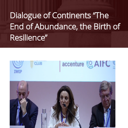
ΑΝΘΡΩΠΙΝΟ ΔΥΝΑΜΙΚΟ
Dialogue of Continents “The
PROJECTS
End of Abundance, the Birth of
ΝΕΑ
Resilience”
ΔΗΜΟΣΙΕΥΣΕΙΣ
ΕΚΔΗΛΩΣΕΙΣ
PROFESSIONAL COURSE
ΣΧΕΤΙΚΑ
ΕΚΠΑΙΔΕΥΤΕΣ
ΘΕΜΑΤΙΚΕΣ ΕΝΟΤΗΤΕΣ