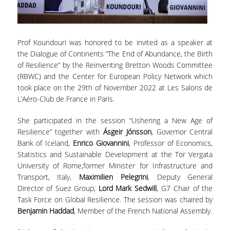
ΑΙΤΗΣΕΙΣ
ΜΕΤΑΠΤΥΧΙΑΚΑ ΠΡΟΓΡΑΜΜΑΤΑ
Prof Koundouri was honored to be invited as a speaker at
the Dialogue of Continents “The End of Abundance, the Birth
ΠΜΣ ΟΙΚΟΝΟΜΙΚΑ ΚΑΙ ΔΙΚΑΙΟ ΣΤΙΣ
of Resilience” by the Reinventing Bretton Woods Committee
ΕΝΕΡΓΕΙΑΚΕΣ ΑΓΟΡΕΣ
(RBWC) and the Center for European Policy Network which
took place on the 29th of November 2022 at Les Salons de
ΔΙΑΤΡΙΒΕΣ ΦΟΙΤΗΤΩΝ
L’Aéro-Club de France in Paris.
She participated in the session “Ushering a New Age of
Resilience” together with
Ásgeir Jónsson
, Governor Central
Bank of Iceland,
Enrico Giovannini
, Professor of Economics,
Statistics and Sustainable Development at the Tor Vergata
University of Rome,former Minister for Infrastructure and
Transport, Italy,
Maximilien Pelegrini
, Deputy General
Director of Suez Group,
Lord Mark Sedwill
, G7 Chair of the
Task Force on Global Resilience. The session was chaired by
Benjamin Haddad
, Member of the French National Assembly.