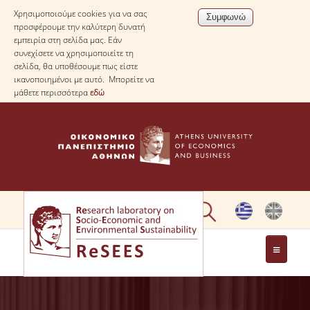
Χρησιμοποιούμε cookies για να σας
προσφέρουμε την καλύτερη δυνατή
εμπειρία στη σελίδα μας. Εάν
συνεχίσετε να χρησιμοποιείτε τη
σελίδα, θα υποθέσουμε πως είστε
ικανοποιημένοι με αυτό. Μπορείτε να
μάθετε περισσότερα
εδώ
ΣΧΕΤΙΚΑ