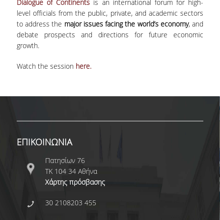
Dialogue of Continents
is an international forum for high-
level officials from the public, private, and academic sectors
to address the
major issues facing the world’s economy
, and
debate prospects and directions for future economic
growth.
Watch the session
here.
ΕΠΙΚΟΙΝΩΝΙΑ
Πατησίων 76
ΤΚ 104 34 Αθήνα
Χάρτης πρόσβασης
30 2108203 455