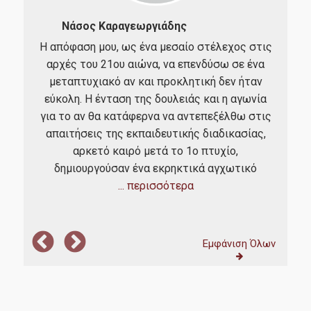
Νάσος Καραγεωργιάδης
Αρ
ινγκ
Η απόφαση μου, ως ένα μεσαίο στέλεχος στις
ους
αρχές του 21ου αιώνα, να επενδύσω σε ένα
Επι
μούς
μεταπτυχιακό αν και προκλητική δεν ήταν
Αθ
εύκολη. Η ένταση της δουλειάς και η αγωνία
ότα
εις
για το αν θα κατάφερνα να αντεπεξέλθω στις
κ
ο
απαιτήσεις της εκπαιδευτικής διαδικασίας,
τ
τον,
αρκετό καιρό μετά το 1ο πτυχίο,
πρ
δημιουργούσαν ένα εκρηκτικά αγχωτικό
έδ
... περισσότερα
Εμφάνιση Όλων