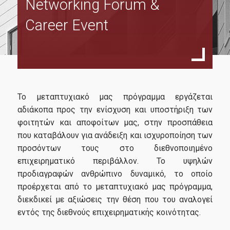
Networking Forum &
Τμήματα
Career Event
Πλήρους Φοίτησης
Μερικής Φοίτησης
Πλήρους Φοίτησης με Διεθνή Προσανατολισμό
Το μεταπτυχιακό μας πρόγραμμα εργάζεται
Κανονισμός Σπουδών από ακαδ.έτος 2024-2025
αδιάκοπα προς την ενίσχυση και υποστήριξη των
Κανονισμός Σπουδών έως και ακαδ.έτος 2023-2024
φοιτητών και αποφοίτων μας, στην προσπάθεια
που καταβάλουν για ανάδειξη και ισχυροποίηση των
Οδηγός Σπουδών
προσόντων τους στο διεθνοποιημένο
επιχειρηματικό περιβάλλον. Το υψηλών
Οδηγός διπλωματικής εργασίας
προδιαγραφών ανθρώπινο δυναμικό, το οποίο
Κωδικας Δεοντολογίας & Καλής Πρακτικής ΟΠΑ
προέρχεται από το μεταπτυχιακό μας πρόγραμμα,
διεκδικεί με αξιώσεις την θέση που του αναλογεί
εντός της διεθνούς επιχειρηματικής κοινότητας.
Διασφάλιση Ποιότητας