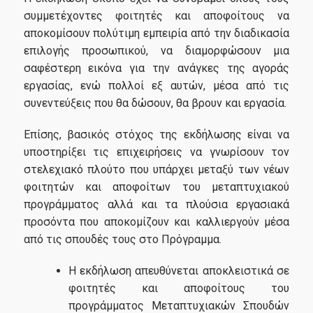
Υπηρεσία δημοσιοποίηση θέσεων εργασίας
συμμετέχοντες φοιτητές και αποφοίτους να
αποκομίσουν πολύτιμη εμπειρία από την διαδικασία
επιλογής προσωπικού, να διαμορφώσουν μια
Υπηρεσίες & Υποδομές
σαφέστερη εικόνα για την ανάγκες της αγοράς
εργασίας, ενώ πολλοί εξ αυτών, μέσα από τις
συνεντεύξεις που θα δώσουν, θα βρουν και εργασία.
Ηλεκτρονικές Υπηρεσίες Πανεπιστημίου
Επίσης, βασικός στόχος της εκδήλωσης είναι να
Υποδομές
υποστηρίξει τις επιχειρήσεις να γνωρίσουν τον
στελεχιακό πλούτο που υπάρχει μεταξύ των νέων
Νέα
φοιτητών και αποφοίτων του μεταπτυχιακού
προγράμματος αλλά και τα πλούσια εργασιακά
προσόντα που αποκομίζουν και καλλιεργούν μέσα
από τις σπουδές τους στο Πρόγραμμα.
Επικοινωνία
Η εκδήλωση απευθύνεται αποκλειστικά σε
φοιτητές και αποφοίτους του
προγράμματος Μεταπτυχιακών Σπουδών