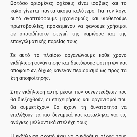
Ωστόσο ορισμένες σχέσεις είναι ισόβιες και το
καλό γίνεται πάντα ακόμα καλύτερο. Για τον λόγο
Πολιτική Ποιότητας
αυτό αναπτύσσουμε μηχανισμούς και υιοθετούμε
πρωτοβουλίες, προκειμένου να φανούμε χρήσιμοι
Φόρμα Υποβολής Παραπόνων και Διαχείρισης Ενστάσεων
σε οποιαδήποτε στιγμή της καριέρας και της
Φοιτητών/τριών
επαγγελματικής πορείας τους.
Αξιολόγηση εκπαιδευτικού έργου
Σε αυτό το πλαίσιο οργανώνουμε κάθε χρόνο
ΜΟΔΙΠ
εκδήλωση συνάντησης και δικτύωσης φοιτητών και
αποφοίτων, δίχως κανέναν περιορισμό ως προς τα
έτη αποφοίτησης,
Γραφείο Υποστήριξης Φοιτητών & Αποφοίτων
Στην εκδήλωση αυτή, μέσω των συνεντεύξεων που
θα διεξαχθούν, οι επιχειρήσεις και οργανισμοί που
Network Forum & Career Event
θα συμμετέχουν θα έχουν τη δυνατότητα να
επιλέξουν τα πιο δυναμικά και κατάλληλα για τις
Career Event 2024-2025
ανάγκες μελλοντικά στελέχη τους.
Career Event 2025-2026
Η εκδήλωση σκοπό έχει να συνδράμει όλους τους