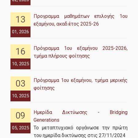
Προγραμμα μαθημάτων επιλογής 1ου
Πολιτική Ποιότητας
13
εξαμήνου, ακαδ.έτος 2025-26
Φόρμα Υποβολής Παραπόνων και Διαχείρισης Ενστάσεων
01, 2026
Φοιτητών/τριών
Αξιολόγηση εκπαιδευτικού έργου
Πρόγραμμα 1ου εξαμήνου 2025-2026,
16
τμήμα πλήρους φοίτησης
ΜΟΔΙΠ
10, 2025
Πρόγραμμα 1ου εξαμήνου, τμήμα μερικής
03
Γραφείο Υποστήριξης Φοιτητών & Αποφοίτων
φοίτησης
10, 2025
Network Forum & Career Event
Ημερίδα Δικτύωσης - Bridging
09
Career Event 2024-2025
Generations
Το μεταπτυχιακό οργάνωσε την πρώτη
05, 2025
Career Event 2025-2026
του ημερίδα δικτύωσης στις 27/11/2024