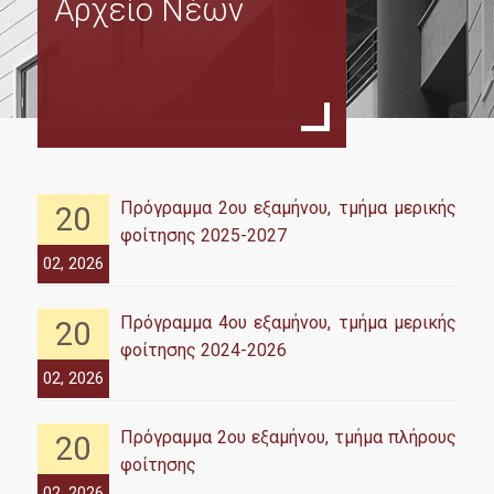
Αρχείο Νέων
Τμήματα
Πλήρους Φοίτησης
Μερικής Φοίτησης
Πλήρους Φοίτησης με Διεθνή Προσανατολισμό
Πρόγραμμα 2ου εξαμήνου, τμήμα μερικής
20
Κανονισμός Σπουδών από ακαδ.έτος 2024-2025
φοίτησης 2025-2027
Κανονισμός Σπουδών έως και ακαδ.έτος 2023-2024
02, 2026
Οδηγός Σπουδών
Πρόγραμμα 4ου εξαμήνου, τμήμα μερικής
20
Οδηγός διπλωματικής εργασίας
φοίτησης 2024-2026
02, 2026
Κωδικας Δεοντολογίας & Καλής Πρακτικής ΟΠΑ
Πρόγραμμα 2ου εξαμήνου, τμήμα πλήρους
20
φοίτησης
Διασφάλιση Ποιότητας
02, 2026