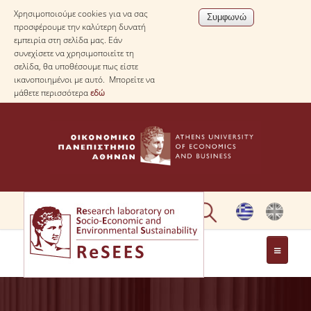
Χρησιμοποιούμε cookies για να σας
προσφέρουμε την καλύτερη δυνατή
εμπειρία στη σελίδα μας. Εάν
συνεχίσετε να χρησιμοποιείτε τη
σελίδα, θα υποθέσουμε πως είστε
ικανοποιημένοι με αυτό. Μπορείτε να
μάθετε περισσότερα
εδώ
ΣΧΕΤΙΚΑ