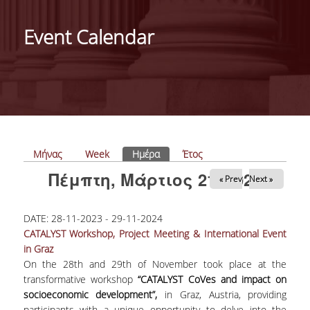
ΑΝΘΡΩΠΙΝΟ ΔΥΝΑΜΙΚΟ
Event Calendar
PROJECTS
ΝΕΑ
ΔΗΜΟΣΙΕΥΣΕΙΣ
ΕΚΔΗΛΩΣΕΙΣ
Πρωτεύουσες καρτέλες
Μήνας
Week
Ημέρα
(ενεργή καρτέλα)
Έτος
Πέμπτη, Μάρτιος 21, 2024
« Prev
Next »
PROFESSIONAL COURSE
DATE:
28-11-2023
-
29-11-2024
ΣΧΕΤΙΚΑ
CATALYST Workshop, Project Meeting & International Event
in Graz
ΕΚΠΑΙΔΕΥΤΕΣ
On the 28th and 29th of November took place at the
transformative workshop
“CATALYST CoVes and impact on
ΘΕΜΑΤΙΚΕΣ ΕΝΟΤΗΤΕΣ
socioeconomic development”,
in Graz, Austria, providing
participants with a unique opportunity to delve into the