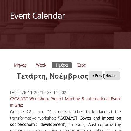
ΑΝΘΡΩΠΙΝΟ ΔΥΝΑΜΙΚΟ
Event Calendar
PROJECTS
ΝΕΑ
ΔΗΜΟΣΙΕΥΣΕΙΣ
ΕΚΔΗΛΩΣΕΙΣ
Πρωτεύουσες καρτέλες
Μήνας
Week
Ημέρα
(ενεργή καρτέλα)
Έτος
Τετάρτη, Νοέμβριος 6, 2024
« Prev
Next »
PROFESSIONAL COURSE
DATE:
28-11-2023
-
29-11-2024
ΣΧΕΤΙΚΑ
CATALYST Workshop, Project Meeting & International Event
in Graz
ΕΚΠΑΙΔΕΥΤΕΣ
On the 28th and 29th of November took place at the
transformative workshop
“CATALYST CoVes and impact on
ΘΕΜΑΤΙΚΕΣ ΕΝΟΤΗΤΕΣ
socioeconomic development”,
in Graz, Austria, providing
participants with a unique opportunity to delve into the