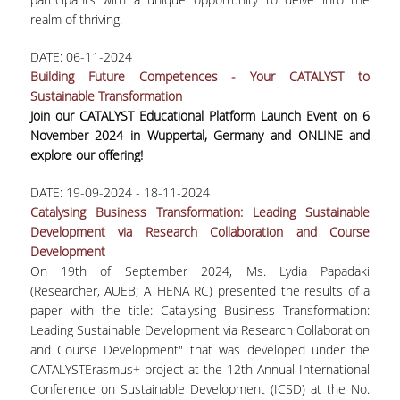
ΑΙΤΗΣΕΙΣ
realm of thriving.
ΜΕΤΑΠΤΥΧΙΑΚΑ ΠΡΟΓΡΑΜΜΑΤΑ
DATE:
06-11-2024
Building Future Competences - Your CATALYST to
Sustainable Transformation
ΠΜΣ ΟΙΚΟΝΟΜΙΚΑ ΚΑΙ ΔΙΚΑΙΟ ΣΤΙΣ
Join our CATALYST Educational Platform Launch Event on 6
ΕΝΕΡΓΕΙΑΚΕΣ ΑΓΟΡΕΣ
November 2024 in Wuppertal, Germany and ONLINE and
explore our offering!
ΔΙΑΤΡΙΒΕΣ ΦΟΙΤΗΤΩΝ
DATE:
19-09-2024
-
18-11-2024
Catalysing Business Transformation: Leading Sustainable
Development via Research Collaboration and Course
Development
On 19th of September 2024, Ms.
Lydia Papadaki
(Researcher, AUEB; ATHENA RC) presented the results of a
paper with the title:
Catalysing
Business Transformation:
Leading Sustainable Development via Research Collaboration
and Course Development" that was developed under the
CATALYSTErasmus
+ project at the 12th Annual International
Conference on Sustainable Development (
ICSD
) at the No.