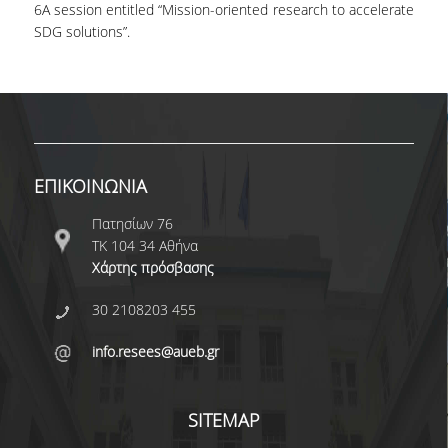
6A session entitled “Mission-oriented research to accelerate
SDG solutions”.
ΕΠΙΚΟΙΝΩΝΙΑ
Πατησίων 76
ΤΚ 104 34 Αθήνα
Χάρτης πρόσβασης
30 2108203 455
info.resees@aueb.gr
SITEMAP