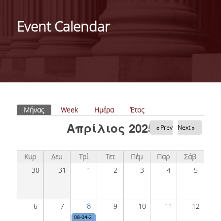
ΑΝΘΡΩΠΙΝΟ ΔΥΝΑΜΙΚΟ
Event Calendar
PROJECTS
ΝΕΑ
ΔΗΜΟΣΙΕΥΣΕΙΣ
ΕΚΔΗΛΩΣΕΙΣ
Πρωτεύουσες καρτέλες
Μήνας
(ενεργή καρτέλα)
Week
Ημέρα
Έτος
Απρίλιος 2025
« Prev
Next »
PROFESSIONAL COURSE
Κυρ
Δευ
Τρί
Τετ
Πέμ
Παρ
Σάβ
ΣΧΕΤΙΚΑ
30
31
1
2
3
4
5
ΕΚΠΑΙΔΕΥΤΕΣ
ΘΕΜΑΤΙΚΕΣ ΕΝΟΤΗΤΕΣ
6
7
8
9
10
11
12
08-04-2025
AE4RIA Research Seminar: Consensus Group Decision