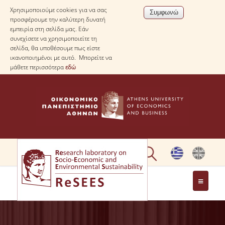
Χρησιμοποιούμε cookies για να σας
προσφέρουμε την καλύτερη δυνατή
εμπειρία στη σελίδα μας. Εάν
συνεχίσετε να χρησιμοποιείτε τη
σελίδα, θα υποθέσουμε πως είστε
ικανοποιημένοι με αυτό. Μπορείτε να
μάθετε περισσότερα
εδώ
ΣΧΕΤΙΚΑ