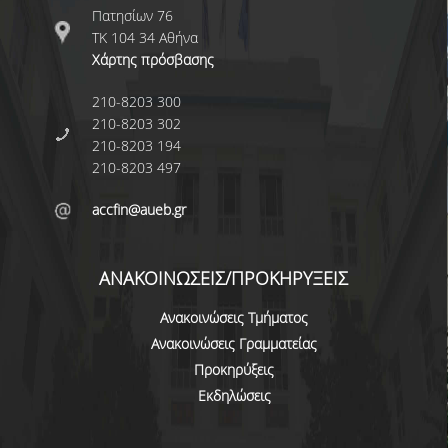
Πατησίων 76
ADMINISTRATIVE STAFF
ΤΚ 104 34 Αθήνα
Χάρτης πρόσβασης
CURRICULUM
210-8203 300
UNDERGRADUATE
210-8203 302
210-8203 194
GUIDE OF STUDIES
210-8203 497
COURSES OF THE UNDERGRADUATE
PROGRAM
accfin@aueb.gr
ACADEMIC CALENDAR
ΑΝΑΚΟΙΝΩΣΕΙΣ/ΠΡΟΚΗΡΥΞΕΙΣ
SCHOLARSHIPS
Ανακοινώσεις Τμήματος
INTERNSHIP
Ανακοινώσεις Γραμματείας
Προκηρύξεις
ERASMUS+
Εκδηλώσεις
POSTGRADUATE