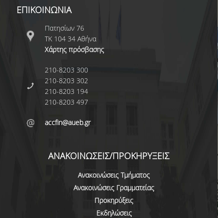
ΕΠΙΚΟΙΝΩΝΙΑ
ADMINISTRATIVE STAFF
Πατησίων 76
CURRICULUM
ΤΚ 104 34 Αθήνα
Χάρτης πρόσβασης
UNDERGRADUATE
210-8203 300
GUIDE OF STUDIES
210-8203 302
210-8203 194
COURSES OF THE UNDERGRADUATE
PROGRAM
210-8203 497
ACADEMIC CALENDAR
accfin@aueb.gr
SCHOLARSHIPS
ΑΝΑΚΟΙΝΩΣΕΙΣ/ΠΡΟΚΗΡΥΞΕΙΣ
INTERNSHIP
Ανακοινώσεις Τμήματος
ERASMUS+
Ανακοινώσεις Γραμματείας
Προκηρύξεις
POSTGRADUATE
Εκδηλώσεις