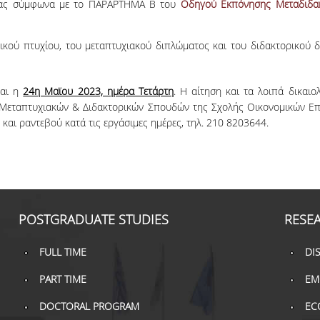
νας σύμφωνα με το ΠΑΡΑΡΤΗΜΑ Β του
Οδηγού Εκπόνησης Μεταδιδακ
ικού πτυχίου, του μεταπτυχιακού διπλώματος και του διδακτορικού
ναι η
24η Μαϊου 2023, ημέρα Τετάρτη
.
Η αίτηση και τα λοιπά δικαι
Μεταπτυχιακών & Διδακτορικών Σπουδών της Σχολής Οικονομικών Επ
και ραντεβού κατά τις εργάσιμες ημέρες, τηλ. 210 8203644.
POSTGRADUATE STUDIES
RESE
FULL TIME
DI
PART TIME
EM
DOCTORAL PROGRAM
EC