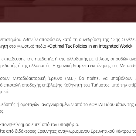
επιστημίου Αθηνών αποφάσισε, κατά τη συνεδρίαση της 12ης Συνέλ
νητή
στο γνωστικό πεδίο
«
Optimal Tax Policies in an Integrated World
».
 εκπαίδευσης της ημεδαπής ή της αλλοδαπής με τίτλους σπουδών ανα
ημεδαπής ή της αλλοδαπής. Η χρονική διάρκεια εκπόνησης της Μεταδιδ
ήσουν Μεταδιδακτορική Έρευνα (Μ.Ε.) θα πρέπει να υποβάλουν
ό επιστολή αποδοχής επίβλεψης Καθηγητή του Τμήματος, υπό την επ
τικά:
ημεδαπής ή ομοταγών αναγνωρισμένων από το ΔΟΑΤΑΠ ιδρυμάτων της α
ας.
κπονηθεί/δημοσιευτεί από τον υποψήφιο.
 είτε από διδάκτορες Ερευνητές αναγνωρισμένου Ερευνητικού Κέντρου τ