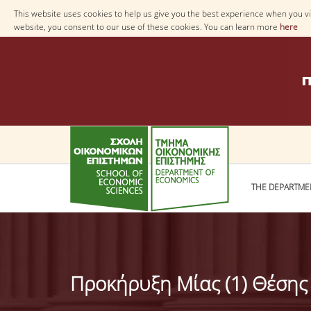
This website uses cookies to help us give you the best experience when you vis
website, you consent to our use of these cookies. You can learn more
here
THE DEPARTME
Προκήρυξη Μίας (1) Θέσης