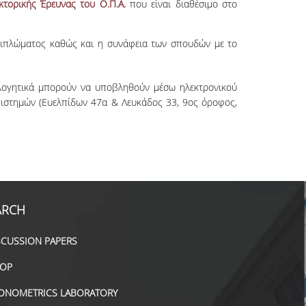
τορικής Έρευνας του Ο.Π.Α.
που είναι διαθέσιμο στο
 διπλώματος καθώς και η συνάφεια των σπουδών με το
ολογητικά μπορούν να υποβληθούν μέσω ηλεκτρονικού
ιστημών (Ευελπίδων 47
α
& Λευκάδος 33, 9
ος
όροφος,
ARCH
SCUSSION PAPERS
OP
ONOMETRICS LABORATORY