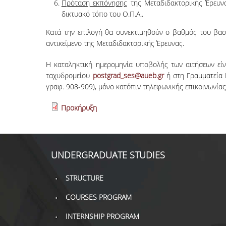
Πρόταση εκπόνησης
της Μεταδιδακτορικής Έρευ
δικτυακό τόπο του Ο.Π.Α..
Κατά την επιλογή θα συνεκτιμηθούν ο βαθμός του βασ
αντικείμενο της Μεταδιδακτορικής Έρευνας.
Η καταληκτική ημερομηνία υποβολής των αιτήσεων εί
ταχυδρομείου
postgrad_ses@aueb.gr
ή στη Γραμματεία 
γραφ. 908-909), μόνο κατόπιν τηλεφωνικής επικοινωνίας 
Προκήρυξη
UNDERGRADUATE STUDIES
STRUCTURE
COURSES PROGRAM
INTERNSHIP PROGRAM