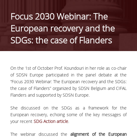
ΑΝΘΡΩΠΙΝΟ ΔΥΝΑΜΙΚΟ
Focus 2030 Webinar: The
PROJECTS
European recovery and the
ΝΕΑ
SDGs: the case of Flanders
ΔΗΜΟΣΙΕΥΣΕΙΣ
ΕΚΔΗΛΩΣΕΙΣ
On the 1
st
of October Prof. Koundouri in her role as co-chair
of SDSN Europe participated in the panel debate at the
“Focus 2030 Webinar: The European recovery and the SDGs:
PROFESSIONAL COURSE
the case of Flanders” organized by SDSN Belgium and CIFAL
Flanders and supported by SDSN Europe.
ΣΧΕΤΙΚΑ
She discussed on the SDGs as a framework for the
ΕΚΠΑΙΔΕΥΤΕΣ
European recovery, echoing some of the key messages of
your recent
SDG Action article
.
ΘΕΜΑΤΙΚΕΣ ΕΝΟΤΗΤΕΣ
The webinar discussed the
alignment of the European