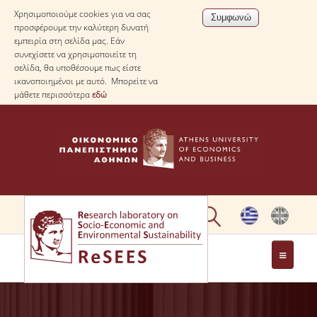
Χρησιμοποιούμε cookies για να σας
προσφέρουμε την καλύτερη δυνατή
εμπειρία στη σελίδα μας. Εάν
συνεχίσετε να χρησιμοποιείτε τη
σελίδα, θα υποθέσουμε πως είστε
ικανοποιημένοι με αυτό. Μπορείτε να
μάθετε περισσότερα
εδώ
ΣΧΕΤΙΚΑ