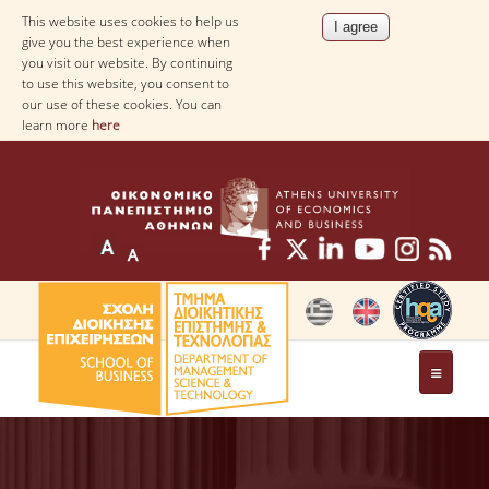
This website uses cookies to help us
give you the best experience when
you visit our website. By continuing
to use this website, you consent to
our use of these cookies. You can
learn more
here
THE DEPARTMENT
AT A GLANCE