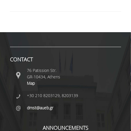
POSTGRADUATE STUDIES
POSTGRADUATE PROGRAMS
THE DOCTORAL PROGRAM
CURRENT PHD HOLDERS
CONTACT
PHD CANDIDATES
76 Patission Str.
GR-10434, Athens
RESEARCH SEMINARS
Map
+30 210 8203129, 8203139
ERASMUS+ PROGRAMME
dmst@aueb.gr
COURSES OFFERED BY THE
DEPARTMENT
ANNOUNCEMENTS
DOCUMENTS - USEFUL LINKS