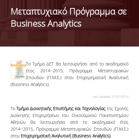
IDENTITY OF THE DEPARTMENT
Μεταπτυχιακό Πρόγραμμα σε
MISSION OF THE DEPARTMENT
Business Analytics
ADMINISTRATION
DEPARTMENT ADVISORY COMMITTEE
INTERNATIONAL DISTINCTIONS
Το Τμήμα ΔET θα λειτουργήσει από το ακαδημαϊκό
CAREER PROSPECTS
έτος 2014−2015, Πρόγραμμα Μεταπτυχιακών
Σπουδών (Π.Μ.Σ.) στην Επιχειρηματική Αναλυτική
LABORATORY INFRASTRUCTURE
(Business Analytics).
FACULTY AND STAFF
Last updated: 27/07/2014
FACULTY OF THE DEPARTMENT
Το
Τμήμα Διοικητικής Επιστήμης και Τεχνολογίας
της Σχολής
Διοίκησης Επιχειρήσεων του Οικονομικού Πανεπιστημίου
RESIDENT FACULTY MEMBERS
Αθηνών θα λειτουργήσει από το ακαδημαϊκό έτος
2014−2015, Πρόγραμμα Μεταπτυχιακών Σπουδών (Π.Μ.Σ.)
HONONARY DOCTORATES
στην
Επιχειρηματική Αναλυτική (Business Analytics)
.