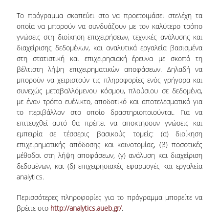
VISITING PROFESSORS
Το πρόγραμμα σκοπεύει στo να προετοιμάσει στελέχη τα
οποία να μπορούν να συνδυάζουν με τον καλύτερο τρόπο
LABORATORY TEACHING STAFF
γνώσεις στη διοίκηση επιχειρήσεων, τεχνικές ανάλυσης και
διαχείρισης δεδομένων, και αναλυτικά εργαλεία βασισμένα
SPECIAL TECHNICAL LABORATORY STAFF
στη στατιστική και επιχειρησιακή έρευνα με σκοπό τη
βέλτιστη λήψη επιχειρηματικών αποφάσεων. Δηλαδή να
ADMINISTRATIVE STAFF
μπορούν να χειριστούν τις πληροφορίες ενός γρήγορα και
συνεχώς μεταβαλλόμενου κόσμου, πλούσιου σε δεδομένα,
POSTDOCTORAL RESEARCHERS
με έναν τρόπο ευέλικτο, αποδοτικό και αποτελεσματικό για
UNDERGRADUATE STUDIES
το περιβάλλον στο οποίο δραστηριοποιούνται. Για να
επιτευχθεί αυτό θα πρέπει να αποκτήσουν γνώσεις και
εμπειρία σε τέσσερις βασικούς τομείς: (α) διοίκηση
CURRICULUM OF THE DEPARTMENT
επιχειρηματικής απόδοσης και καινοτομίας, (β) ποσοτικές
μέθοδοι στη λήψη αποφάσεων, (γ) ανάλυση και διαχείριση
GUIDE AND STREAMS OF STUDY
δεδομένων, και (δ) επιχειρησιακές εφαρμογές και εργαλεία
PROGRAM COURSES
analytics.
INTERNSHIP AND THESIS
Περισσότερες πληροφορίες για το πρόγραμμα μπορείτε να
βρέιτε στο
http://analytics.aueb.gr/
.
TEACHING AND EXAMS