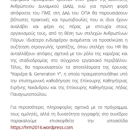
Ανθρώπινου Δυναμικού (ΔΑΔ), ενώ για πρώτη φορά
VISITING PROFESSORS
απόφοιτοι του ΠΜΣ στη ΔΑΔ του ΟΠΑ θα παρουσιάσουν
LABORATORY TEACHING STAFF
βέλτιστες πρακτικές και πρωτοβουλίες που οι ίδιοι έχουν
αναλάβει και φέρει εις πέρας με επιτυχία στους
SPECIAL TECHNICAL LABORATORY STAFF
οργανισμούς τους, από τη θέση των στελεχών Ανθρωπίνων
Πόρων. Ιδιαίτερο ενδιαφέρον αναμένεται να προσελκύσει η
ADMINISTRATIVE STAFF
συζήτηση στρογγυλής τραπέζης, όπου στελέχη του HR θα
ανταλλάξουν απόψεις σχετικά με τον ρόλο της καριέρας και
POSTDOCTORAL RESEARCHERS
της σταδιοδρομίας στο σύγχρονο εργασιακό περιβάλλον.
Τέλος, θα παρουσιαστούν τα αποτελέσματα της έρευνας
UNDERGRADUATE STUDIES
"Καριέρα & Generation Y", η οποία πραγματοποιήθηκε υπό
την επιστημονική καθοδήγηση της Επίκουρης Καθηγήτριας
CURRICULUM OF THE DEPARTMENT
Ειρήνης Νικάνδρου και της Επίκουρης Καθηγήτριας Λήδας
Παναγιωτοπούλου.
GUIDE AND STREAMS OF STUDY
Για περισσότερες πληροφορίες σχετικά με το πρόγραμμα,
PROGRAM COURSES
τους ομιλητές, αλλά τη δυνατότητα εγγραφής στο συνέδριο
παρακαλούμε επισκεφθείτε την ιστοσελίδα
INTERNSHIP AND THESIS
https://hrm2016.wordpress.com
.
TEACHING AND EXAMS