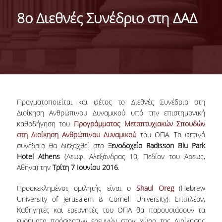
IDENTITY OF THE DEPARTMENT
8ο Διεθνές Συνέδριο στη ΔΑΔ
MISSION OF THE DEPARTMENT
ADMINISTRATION
DEPARTMENT ADVISORY COMMITTEE
INTERNATIONAL DISTINCTIONS
Πραγματοποιείται και φέτος το Διεθνές Συνέδριο στη
CAREER PROSPECTS
Διοίκηση Ανθρώπινου Δυναμικού υπό την επιστημονική
καθοδήγηση του
Προγράμματος Μεταπτυχιακών Σπουδών
LABORATORY INFRASTRUCTURE
στη Διοίκηση Ανθρώπινου Δυναμικού
του ΟΠΑ. Το φετινό
συνέδριο θα διεξαχθεί στο
Ξενοδοχείο Radisson Blu Park
FACULTY AND STAFF
Hotel Athens
(Λεωφ. Αλεξάνδρας 10, Πεδίον του Άρεως,
Αθήνα) την
Τρίτη 7 Ιουνίου 2016
.
FACULTY OF THE DEPARTMENT
Προσκεκλημένος ομιλητής είναι ο
Shaul Oreg
(Hebrew
RESIDENT FACULTY MEMBERS
University of Jerusalem & Cornell University). Επιπλέον,
Καθηγητές και ερευνητές του ΟΠΑ θα παρουσιάσουν τα
HONONARY DOCTORATES
ευρήματα πρόσφατων ερευνών στον χώρο της Διοίκησης