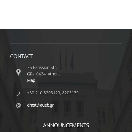
POSTGRADUATE STUDIES
POSTGRADUATE PROGRAMS
THE DOCTORAL PROGRAM
CONTACT
CURRENT PHD HOLDERS
76 Patission Str.
PHD CANDIDATES
GR-10434, Athens
Map
RESEARCH SEMINARS
+30 210 8203129, 8203139
ERASMUS+ PROGRAMME
dmst@aueb.gr
COURSES OFFERED BY THE
DEPARTMENT
ANNOUNCEMENTS
DOCUMENTS - USEFUL LINKS