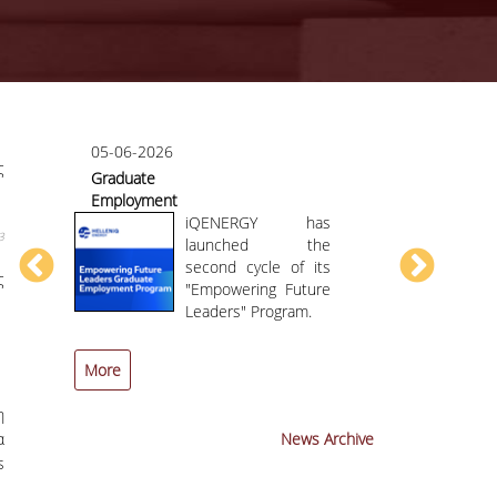
05-06-2026
07-05-2026
ς
Graduate
Course/teac
Employment
evaluation
or
Program HELLENiQ
iQENERGY has
3
ENERGY
launched the
second cycle of its
ς
AI
"Empowering Future
ng
Leaders" Program.
More
More
η
α
News Archive
s