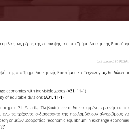
11-09-2024
ο ομιλίες, ως μέρος της επίσκεψής της στο Τμήμα Διοικητικής Επιστήμη
Organization of the
GenAI Hackathon
The Tech f
Last updated: 30/05/201
Humanity:
Sustainable
εψής της στο Τμήμα Διοικητικής Επιστήμης και Τεχνολογίας, θα δώσει τι
Development Gen
Hackathon is comi
to Open Conf.
ange economies with indivisible goods (
A31, 11-1
)
More
lity of equitable divisions (
A31, 11-1
)
ιστήμιο P.J. Safarik​, Σλοβακία) είναι διακεκριμμένη ερευνήτρια στ
, ενώ τα τρέχοντα ενδιαφέροντά της περιλαμβάνουν αλγορίθμους γι
ρεση σημείων ισορροπίας (economic equilibrium in exchange economie
ng
".