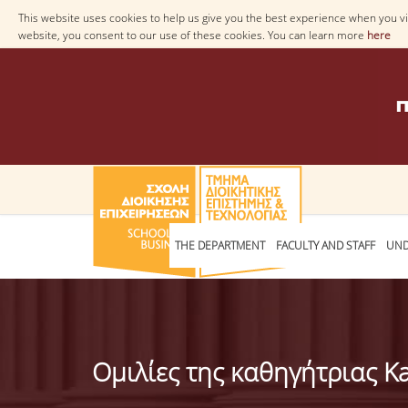
This website uses cookies to help us give you the best experience when you vis
website, you consent to our use of these cookies. You can learn more
here
THE DEPARTMENT
FACULTY AND STAFF
UND
Ομιλίες της καθηγήτριας Ka