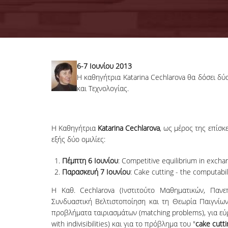
6-7 Ιουνίου 2013
Η καθηγήτρια Katarina Cechlarova θα δόσει δύ
και Τεχνολογίας.
H Καθηγήτρια
Katarina Cechlarova
, ως μέρος της επίσκ
εξής δύο ομιλίες:
Πέμπτη 6 Ιουνίου
: ​Competitive equilibrium in exch
Παρασκευή 7 Ιουνίου
:​​​ C​ake cutting - the computabi
Η Καθ. Cechlarova (Ινστιτούτο Μαθηματικών​,​ Πανεπ
Συνδυαστική Βελτιστοποίηση και τη Θεωρία Παιγνίων
προβλήματα ταιριασμάτων (matching problems), για εύ
with indivisibilities) και για το πρόβλημα του "
cake cutti