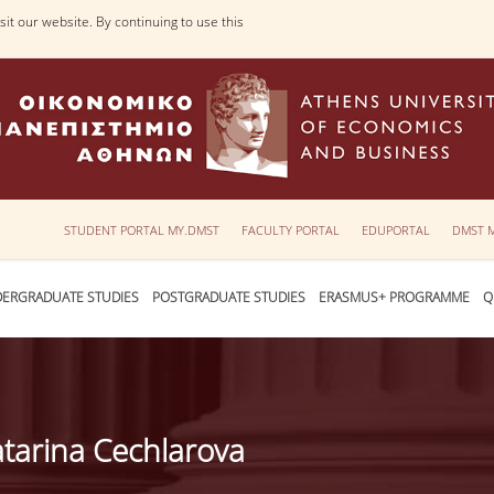
it our website. By continuing to use this
STUDENT PORTAL MY.DMST
FACULTY PORTAL
EDUPORTAL
DMST 
ERGRADUATE STUDIES
POSTGRADUATE STUDIES
ERASMUS+ PROGRAMME
Q
tarina Cechlarova