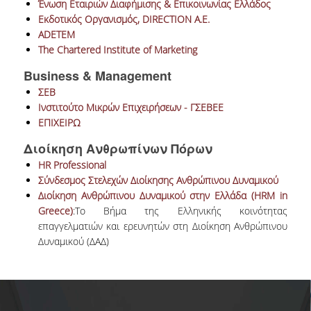
Ένωση Εταιριών Διαφήμισης & Επικοινωνίας Ελλάδος
Εκδοτικός Οργανισμός, DIRECTION A.E.
ADETEM
DEGREE PROGRAM
The Chartered Institute of Marketing
ACADEMIC CURRICULUM
Business & Management
ΣΕΒ
ERASMUS+ PROGRAM
Ινστιτούτο Μικρών Επιχειρήσεων - ΓΣΕΒΕΕ
INTERNSHIP PROGRAM
ΕΠΙΧΕΙΡΩ
Διοίκηση Ανθρωπίνων Πόρων
POSTGRADUATE STUDIES
HR Professional
Σύνδεσμος Στελεχών Διοίκησης Ανθρώπινου Δυναμικού
FULL TIME
Διοίκηση Ανθρώπινου Δυναμικού στην Ελλάδα (HRM in
Greece)
:Το Βήμα της Ελληνικής κοινότητας
PART TIME
επαγγελματιών και ερευνητών στη Διοίκηση Ανθρώπινου
Δυναμικού (ΔΑΔ)
DOCTORAL PROGRAM
QUALITY ASSURANCE