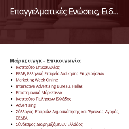
DEPARTMENT
Επαγγελματικές Ενώσεις, Ειδησεογραφία
MISSION OF THE DEPARTMENT
INFRASTRUCTURE
TESTIMONIALS
AT A GLANCE
Μάρκετινγκ - Επικοινωνία
FACULTY
Ινστιτούτο Επικοινωνίας
ΕΕΔΕ, Ελληνική Εταιρεία Διοίκησης Επιχειρήσεων
RESIDENT FACULTY MEMBERS
Marketing Week Online
Interactive Advertising Bureau, Hellas
SCIENTIFIC ASSOCIATES
Επιστημονικό Μάρκετινγκ
Ινστιτούτο Πωλήσεων Ελλάδος
LABORATORIAL TEACHING STAFF
Advertising
Σύλλογος Εταιριών Δημοσκόπησης και Έρευνας Αγοράς,
PHD CANDIDATES
ΣΕΔΕΑ
Σύνδεσμος Διαφημιζόμενων Ελλάδος
UNDERGRADUATE STUDIES