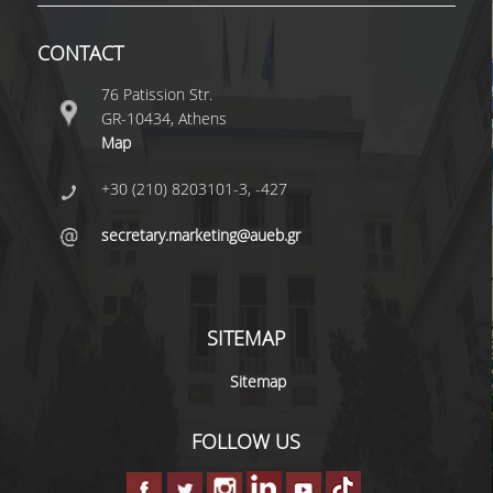
UNDERGRADUATE STUDY PROGRAMME -
ACCREDITATION
CONTACT
QUALITY ASSURANCE UNIT
76 Patission Str.
GR-10434, Athens
RESEARCH
Map
+30 (210) 8203101-3, -427
RESEARCH LABS
secretary.marketing@aueb.gr
RESEARCH AREAS
PUBLICATIONS
SITEMAP
PUBLICATIONS IN SCIENTIFIC
JOURNALS
Sitemap
PUBLICATIONS IN CONFERENCES
FOLLOW US
RESEARCH PROJECTS - PHDS