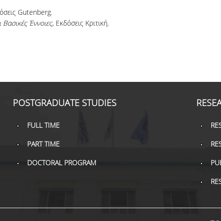
δόσεις Gutenberg.
ι Βασικές Έννοιες
, Εκδόσεις Κριτική.
POSTGRADUATE STUDIES
RESE
FULL TIME
RE
PART TIME
RE
DOCTORAL PROGRAM
PU
RE