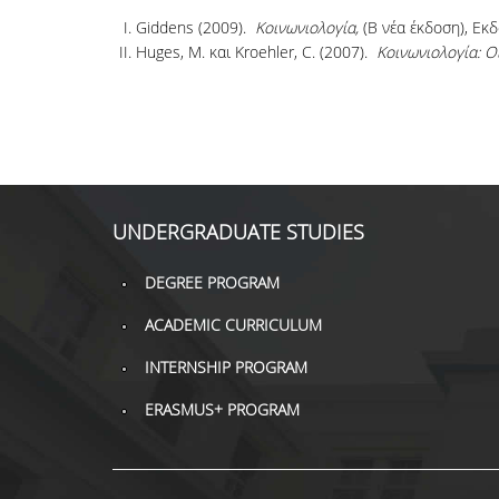
Giddens (2009).
Κοινωνιολογία,
(Β νέα έκδοση), Εκ
Huges, Μ. και Kroehler, C. (2007).
Κοινωνιολογία: Ο
UNDERGRADUATE STUDIES
DEGREE PROGRAM
ACADEMIC CURRICULUM
INTERNSHIP PROGRAM
ERASMUS+ PROGRAM