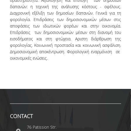
δραστηριότητα. Αξιολόγηση και επιλογή των δημόσιων
δαπανών: η τεχνική της ανάλυσης κόστους - οφέλους.
Διαχρονική εξέλιξη των δημοσίων δαπανών. Γενικά για τη
DEGREE PROGRAM
φορολογία. Επιδράσεις των δημοσιονομικών μέσων στις
αποφάσεις των ιδιωτικών φορέων και στην οικονομία.
ACADEMIC CURRICULUM
Επιδράσεις των δημοσιονομικών μέσων στη διανομή του
εισοδήματος και στη φτώχεια. Αριστη διάρθρωση της
ERASMUS+ PROGRAM
φορολογίας. Κοινωνική προστασία και κοινωνική ασφάλιση.
INTERNSHIP PROGRAM
Δημοσιονομική αποκέντρωση. Φορολογική εναρμόνιση σε
οικονομικές ενώσεις.
POSTGRADUATE STUDIES
FULL TIME
PART TIME
DOCTORAL PROGRAM
CONTACT
QUALITY ASSURANCE
76 Patission Str.