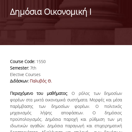
DEPARTMENT
Δημόσια Οικονομική Ι
MISSION OF THE DEPARTMENT
INFRASTRUCTURE
TESTIMONIALS
AT A GLANCE
Course Code:
1550
FACULTY
Semester:
7th
Elective Courses
RESIDENT FACULTY MEMBERS
Διδάσκων:
Παλυβός Θ.
SCIENTIFIC ASSOCIATES
Περιεχόμενο του μαθήματος
: Ο ρόλος των δημοσίων
φορέων στα μικτά οικονομικά συστήματα. Μορφές και μέσα
LABORATORIAL TEACHING STAFF
παρέμβασης των δημοσίων φορέων. Ο πολιτικός
μηχανισμός λήψης αποφάσεων. Ο δημόσιος
PHD CANDIDATES
προϋπολογισμός. Δημόσια παροχή και ρύθμιση των μη
ιδιωτικών αγαθών. Δημόσια παραγωγή και επιχειρηματική
UNDERGRADUATE STUDIES