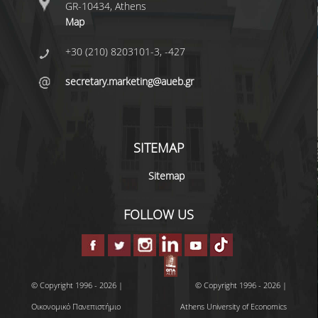
GR-10434, Athens
UNDERGRADUATE STUDY PROGRAMME -
Map
ACCREDITATION
+30 (210) 8203101-3, -427
QUALITY ASSURANCE UNIT
secretary.marketing@aueb.gr
RESEARCH
RESEARCH LABS
SITEMAP
RESEARCH AREAS
Sitemap
PUBLICATIONS
FOLLOW US
PUBLICATIONS IN SCIENTIFIC
JOURNALS
PUBLICATIONS IN CONFERENCES
© Copyright 1996 - 2026 |
© Copyright 1996 - 2026 |
RESEARCH PROJECTS - PHDS
Οικονομικό Πανεπιστήμιο
Athens University of Economics