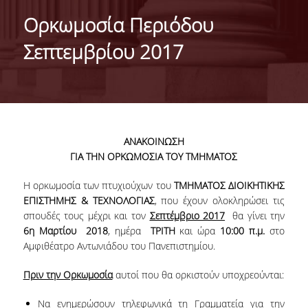
IDENTITY OF THE DEPARTMENT
Ορκωμοσία Περιόδου
MISSION OF THE DEPARTMENT
Σεπτεμβρίου 2017
ADMINISTRATION
DEPARTMENT ADVISORY COMMITTEE
INTERNATIONAL DISTINCTIONS
ΑΝΑΚΟΙΝΩΣΗ
CAREER PROSPECTS
ΓΙΑ ΤΗΝ ΟΡΚΩΜΟΣΙΑ ΤΟΥ ΤΜΗΜΑΤΟΣ
LABORATORY INFRASTRUCTURE
Η ορκωμοσία των πτυχιούχων του
ΤΜΗΜΑΤΟΣ ΔΙΟΙΚΗΤΙΚΗΣ
ΕΠΙΣΤΗΜΗΣ & ΤΕΧΝΟΛΟΓΙΑΣ
, που έχουν ολοκληρώσει τις
FACULTY AND STAFF
σπουδές τους μέχρι και τον
Σεπτέμβριο 2017
θα γίνει την
6
η
Μαρτίου 2018
, ημέρα
ΤΡΙΤΗ
και ώρα
10:00 π.μ.
στο
FACULTY OF THE DEPARTMENT
Αμφιθέατρο Αντωνιάδου του Πανεπιστημίου.
RESIDENT FACULTY MEMBERS
Πριν την Ορκωμοσία
αυτοί που θα ορκιστούν υποχρεούνται:
HONONARY DOCTORATES
Να ενημερώσουν τηλεφωνικά τη Γραμματεία για την