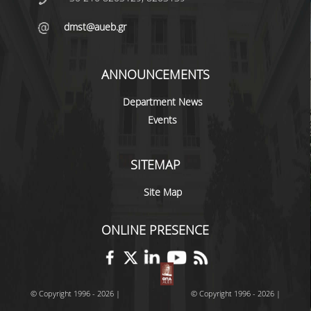
dmst@aueb.gr
QUALITY ASSURANCE
QUALITY ASSURANCE POLICY
ANNOUNCEMENTS
ACCREDITATION
Department News
Events
EXTERNAL EVALUATION
QUALITY ASSURANCE UNIT
SITEMAP
RESEARCH
Site Map
RESEARCH ACTIVITIES
ONLINE PRESENCE
RESEARCH LABORATORIES
PUBLICATIONS
© Copyright 1996 - 2026 |
© Copyright 1996 - 2026 |