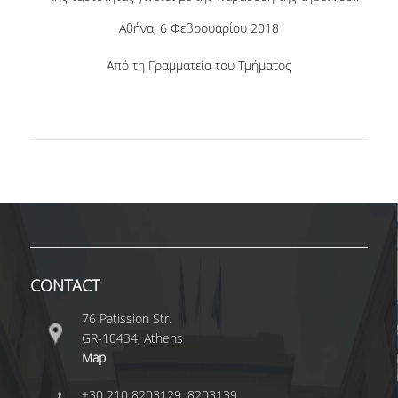
Αθήνα, 6 Φεβρουαρίου 2018
POSTGRADUATE STUDIES
Από τη Γραμματεία του Τμήματος
POSTGRADUATE PROGRAMS
THE DOCTORAL PROGRAM
CURRENT PHD HOLDERS
PHD CANDIDATES
RESEARCH SEMINARS
CONTACT
ERASMUS+ PROGRAMME
76 Patission Str.
GR-10434, Athens
COURSES OFFERED BY THE
Map
DEPARTMENT
+30 210 8203129, 8203139
DOCUMENTS - USEFUL LINKS