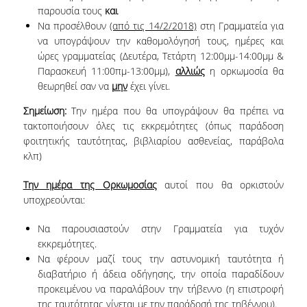
παρουσία τους
και
VISITING PROFESSORS
Να προσέλθουν
(από τις 14/2/2018)
στη Γραμματεία για
να υπογράψουν την καθομολόγησή τους, ημέρες και
LABORATORY TEACHING STAFF
ώρες γραμματείας (Δευτέρα, Τετάρτη 12:00μμ-14:00μμ &
Παρασκευή 11:00πμ-13:00μμ),
αλλιώς
η ορκωμοσία θα
SPECIAL TECHNICAL LABORATORY STAFF
θεωρηθεί σαν να
μην
έχει γίνει.
ADMINISTRATIVE STAFF
Σημείωση:
Την ημέρα που θα υπογράψουν θα πρέπει να
τακτοποιήσουν όλες τις εκκρεμότητες (όπως παράδοση
POSTDOCTORAL RESEARCHERS
φοιτητικής ταυτότητας, βιβλιαρίου ασθενείας, παράβολα
UNDERGRADUATE STUDIES
κλπ)
Την ημέρα της Ορκωμοσίας
αυτοί που θα ορκιστούν
CURRICULUM OF THE DEPARTMENT
υποχρεούνται:
GUIDE AND STREAMS OF STUDY
Να παρουσιαστούν στην Γραμματεία για τυχόν
εκκρεμότητες.
PROGRAM COURSES
Να φέρουν μαζί τους την αστυνομική ταυτότητα ή
διαβατήριο ή άδεια οδήγησης, την οποία παραδίδουν
INTERNSHIP AND THESIS
προκειμένου να παραλάβουν την τήβεννο (η επιστροφή
TEACHING AND EXAMS
της ταυτότητας γίνεται με την παράδοσή της τηβέννου).