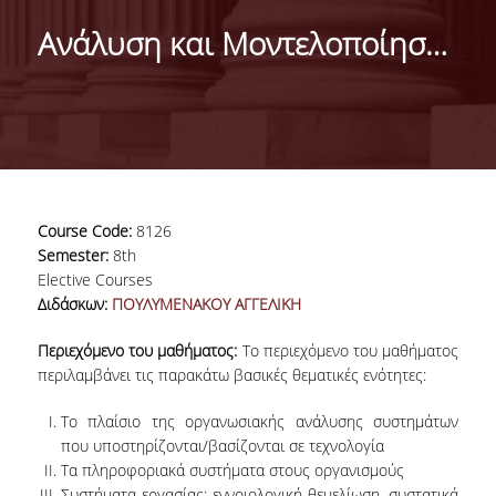
DEPARTMENT
Ανάλυση και Μοντελοποίηση Διαδικασιών και Συστημάτων
MISSION OF THE DEPARTMENT
INFRASTRUCTURE
TESTIMONIALS
AT A GLANCE
Course Code:
8126
FACULTY
Semester:
8th
Elective Courses
RESIDENT FACULTY MEMBERS
Διδάσκων:
ΠΟΥΛΥΜΕΝΑΚΟΥ ΑΓΓΕΛΙΚΗ
SCIENTIFIC ASSOCIATES
Περιεχόμενο του μαθήματος:
Το περιεχόμενο του μαθήματος
περιλαμβάνει τις παρακάτω βασικές θεματικές ενότητες:
LABORATORIAL TEACHING STAFF
Το πλαίσιο της οργανωσιακής ανάλυσης συστημάτων
PHD CANDIDATES
που υποστηρίζονται/βασίζονται σε τεχνολογία
Τα πληροφοριακά συστήματα στους οργανισμούς
Συστήματα εργασίας: εννοιολογική θεμελίωση, συστατικά
UNDERGRADUATE STUDIES