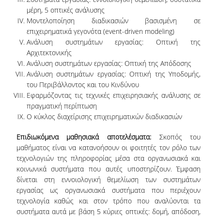
μέρη, 5 οπτικές ανάλυσης
Μοντελοποίηση διαδικασιών βασισμένη σε
DEGREE PROGRAM
επιχειρηματικά γεγονότα (event-driven modeling)
Ανάλυση συστημάτων εργασίας: Οπτική της
ACADEMIC CURRICULUM
Αρχιτεκτονικής
Ανάλυση συστημάτων εργασίας: Οπτική της Απόδοσης
ERASMUS+ PROGRAM
Ανάλυση συστημάτων εργασίας: Οπτική της Υποδομής,
του Περιβάλλοντος και του Κινδύνου
INTERNSHIP PROGRAM
Εφαρμόζοντας τις τεχνικές επιχειρησιακής ανάλυσης σε
πραγματική περίπτωση
POSTGRADUATE STUDIES
Ο κύκλος διαχείρισης επιχειρηματικών διαδικασιών
FULL TIME
Επιδιωκόμενα μαθησιακά αποτελέσματα:
Σκοπός του
μαθήματος είναι να κατανοήσουν οι φοιτητές τον ρόλο των
PART TIME
τεχνολογιών της πληροφορίας μέσα στα οργανωσιακά και
κοινωνικά συστήματα που αυτές υποστηρίζουν. Έμφαση
DOCTORAL PROGRAM
δίνεται στη εννοιολογική θεμελίωση των συστημάτων
εργασίας ως οργανωσιακά συστήματα που περιέχουν
QUALITY ASSURANCE
τεχνολογία καθώς και στον τρόπο που αναλύονται τα
συστήματα αυτά με βάση 5 κύριες οπτικές: δομή, απόδοση,