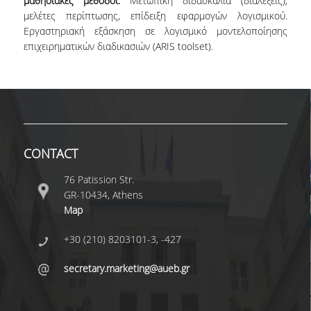
μαθησιακές μέθοδοι:
Μετωπική διδασκαλία (διαλέξεις),
μελέτες περίπτωσης, επίδειξη εφαρμογών λογισμικού.
COMPLETED PHD DISSERTATIONS
Εργαστηριακή εξάσκηση σε λογισμικό μοντελοποίησης
επιχειρηματικών διαδικασιών (ARIS toolset).
CURRENT PHD
DISSERTATIONS
FUNDED PROGRAMS
RESEARCH SEMINARS
CONTACT
CONTACT
76 Patission Str.
GR-10434, Athens
Map
+30 (210) 8203101-3, -427
secretary.marketing@aueb.gr