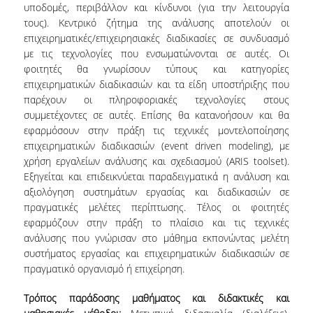
υποδομές, περιβάλλον και κίνδυνοι (για την λειτουργία
UNDERGRADUATE STUDY PROGRAMME -
τους). Κεντρικό ζήτημα της ανάλυσης αποτελούν οι
ACCREDITATION
επιχειρηματικές/επιχειρησιακές διαδικασίες σε συνδυασμό
QUALITY ASSURANCE UNIT
με τις τεχνολογίες που ενσωματώνονται σε αυτές. Οι
φοιτητές θα γνωρίσουν τύπους και κατηγορίες
επιχειρηματικών διαδικασιών και τα είδη υποστήριξης που
RESEARCH
παρέχουν οι πληροφοριακές τεχνολογίες στους
συμμετέχοντες σε αυτές. Επίσης θα κατανοήσουν και θα
RESEARCH LABS
εφαρμόσουν στην πράξη τις τεχνικές μοντελοποίησης
επιχειρηματικών διαδικασιών (event driven modeling), με
RESEARCH AREAS
χρήση εργαλείων ανάλυσης και σχεδιασμού (ARIS toolset).
Εξηγείται και επιδεικνύεται παραδειγματικά η ανάλυση και
PUBLICATIONS
αξιολόγηση συστημάτων εργασίας και διαδικασιών σε
πραγματικές μελέτες περίπτωσης. Τέλος οι φοιτητές
PUBLICATIONS IN SCIENTIFIC
εφαρμόζουν στην πράξη το πλαίσιο και τις τεχνικές
JOURNALS
ανάλυσης που γνώρισαν στο μάθημα εκπονώντας μελέτη
συστήματος εργασίας και επιχειρηματικών διαδικασιών σε
PUBLICATIONS IN CONFERENCES
πραγματικό οργανισμό ή επιχείρηση.
RESEARCH PROJECTS - PHDS
Τρόπος παράδοσης μαθήματος και διδακτικές και