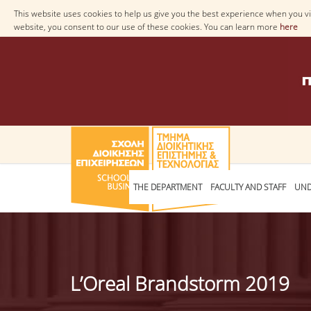
This website uses cookies to help us give you the best experience when you vis
website, you consent to our use of these cookies. You can learn more
here
THE DEPARTMENT
FACULTY AND STAFF
UND
L’Oreal Brandstorm 2019