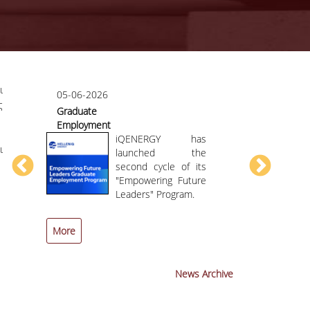
ι
05-06-2026
07-05-2026
ς
Graduate
Course/teac
Employment
evaluation
or
Program HELLENiQ
iQENERGY has
ι
ENERGY
launched the
second cycle of its
AI
"Empowering Future
ng
Leaders" Program.
More
More
News Archive