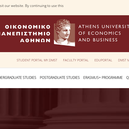
it our website. By continuing to use this
STUDENT PORTAL MY.DMST
FACULTY PORTAL
EDUPORTAL
DMST 
ERGRADUATE STUDIES
POSTGRADUATE STUDIES
ERASMUS+ PROGRAMME
Q