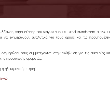
Εκδήλωση παρουσίασης του Διαγωνισμού «L’Oreal Brandstorm 2019». Ο
11-09-2024
ία να ενημερωθούν αναλυτικά για τους όρους και τις προϋποθέσει
Organization of the
GenAI Hackathon
The Tech f
 ενημερώσει τους συμμετέχοντες στην εκδήλωση για τις ευκαιρίες κα
Humanity:
ο της προσωπικής ομορφιάς.
Sustainable
Development Gen
 η ηλεκτρονική αίτηση!
Hackathon is comi
to Open Conf.
Tzro2
More