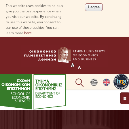
This website uses cookies to help us
give you the best experience when
you visit our website. By continuing
to use this website, you consent to
our use of these cookies. You can
learn more
here
THE DEPARTMENT
AT A GLANCE