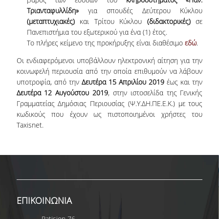
Τριανταφυλλίδη»
για σπουδές Δεύτερου Κύκλου
SPECIAL TECHNICAL AND LABORATORY
PERSONEL
(μεταπτυχιακές)
και Τρίτου Κύκλου
(διδακτορικές)
σε
Πανεπιστήμια του εξωτερικού για ένα (1) έτος.
ADMINISTRATIVE STAFF
Το πλήρες κείμενο της προκήρυξης είναι διαθέσιμο
εδώ
.
Οι ενδιαφερόμενοι υποβάλλουν ηλεκτρονική αίτηση για την
UNDERGRADUATE STUDIES
κοινωφελή περιουσία από την οποία επιθυμούν να λάβουν
υποτροφία, από την
Δευτέρα 15 Απριλίου 2019
έως και την
STUDY GUIDE
Δευτέρα 12 Αυγούστου 2019
, στην ιστοσελίδα της Γενικής
Γραμματείας Δημόσιας Περιουσίας (Ψ.Υ.ΔΗ.ΠΕ.Ε.Κ.) με τους
STRUCTURE
κωδικούς που έχουν ως πιστοποιημένοι χρήστες του
Taxisnet.
PROGRAM COURSES
REGISTRATION
ERASMUS+
INTERNSHIP PROGRAM
ΕΠΙΚΟΙΝΩΝΙΑ
STUDY ADVISORS
Patision 76