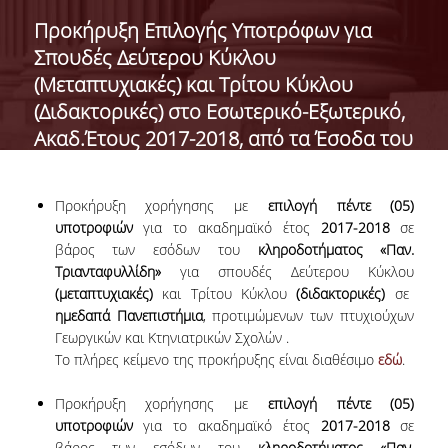
ADMINISTRATION
Προκήρυξη Eπιλογής Yποτρόφων για
Σπουδές Δεύτερου Κύκλου
FACULTY
(Μεταπτυχιακές) και Τρίτου Κύκλου
RESIDENT FACULTY MEMBERS
(Διδακτορικές) στο Εσωτερικό-Εξωτερικό,
Ακαδ.Έτους 2017-2018, από τα Έσοδα του
FORMER ACADEMIC FACULTY
Κληροδοτήματος «Παν. Τριανταφυλλίδη»
HONONARY DOCTORATES
Προκήρυξη χορήγησης με
επιλογή πέντε (05)
POSTDOCTORAL RESEARCHERS
υποτροφιών
για το ακαδημαϊκό έτος
2017-2018
σε
βάρος των εσόδων του
κληροδοτήματος «Παν.
SPECIAL STAFF
Τριανταφυλλίδη»
για σπουδές Δεύτερου Κύκλου
(μεταπτυχιακές)
και Τρίτου Κύκλου
(διδακτορικές)
σε
ACADEMIC FELLOWS
ημεδαπά Πανεπιστήμια
, προτιμώμενων των πτυχιούχων
Γεωργικών και Κτηνιατρικών Σχολών .
ADJUNCT INSTRUCTORS
Το πλήρες κείμενο της προκήρυξης είναι διαθέσιμο
εδώ
.
SPECIAL TEACHING STAFF
Προκήρυξη χορήγησης με
επιλογή πέντε (05)
υποτροφιών
για το ακαδημαϊκό έτος
2017-2018
σε
SCIENTIFIC & TEACHING STAFF
βάρος των εσόδων του
κληροδοτήματος «Παν.