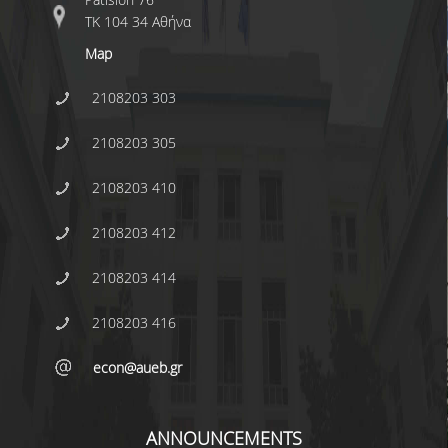
COMPLAINTS MANAGEMENT
ΤΚ 104 34 Αθήνα
PROCEDURE
Map
POSTGRADUATE STUDIES
2108203 303
FULL-TIME
2108203 305
PART-TIME
2108203 410
DOCTORAL PROGRAM
2108203 412
QUALITY ASSURANCE
2108203 414
QUALITY ASSURANCE UNIT
2108203 416
RESEARCH
econ@aueb.gr
SEMINARS
RESEARCH SEMINAR SERIES
ANNOUNCEMENTS