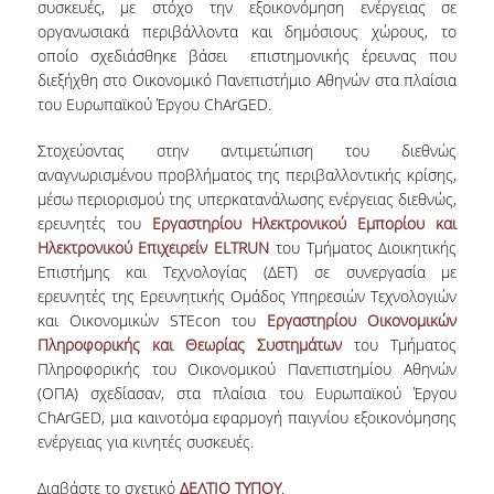
συσκευές, με στόχο την εξοικονόμηση ενέργειας σε
VISITING PROFESSORS
οργανωσιακά περιβάλλοντα και δημόσιους χώρους, το
οποίο σχεδιάσθηκε βάσει επιστημονικής έρευνας που
LABORATORY TEACHING STAFF
διεξήχθη στο Οικονομικό Πανεπιστήμιο Αθηνών στα πλαίσια
του Ευρωπαϊκού Έργου ChArGED.
SPECIAL TECHNICAL LABORATORY STAFF
Στοχεύοντας στην αντιμετώπιση του διεθνώς
ADMINISTRATIVE STAFF
αναγνωρισμένου προβλήματος της περιβαλλοντικής κρίσης,
μέσω περιορισμού της υπερκατανάλωσης ενέργειας διεθνώς,
POSTDOCTORAL RESEARCHERS
ερευνητές του
Εργαστηρίου Ηλεκτρονικού Εμπορίου και
Ηλεκτρονικού Επιχειρείν ELTRUN
του Τμήματος Διοικητικής
UNDERGRADUATE STUDIES
Επιστήμης και Τεχνολογίας (ΔΕΤ) σε συνεργασία με
ερευνητές της Ερευνητικής Ομάδος Υπηρεσιών Τεχνολογιών
CURRICULUM OF THE DEPARTMENT
και Οικονομικών STEcon του
Εργαστηρίου Οικονομικών
Πληροφορικής και Θεωρίας Συστημάτων
του Τμήματος
GUIDE AND STREAMS OF STUDY
Πληροφορικής του Οικονομικού Πανεπιστημίου Αθηνών
(ΟΠΑ) σχεδίασαν, στα πλαίσια του Ευρωπαϊκού Έργου
PROGRAM COURSES
ChArGED, μια καινοτόμα εφαρμογή παιγνίου εξοικονόμησης
ενέργειας για κινητές συσκευές.
INTERNSHIP AND THESIS
Διαβάστε το σχετικό
ΔΕΛΤΙΟ ΤΥΠΟΥ
.
TEACHING AND EXAMS