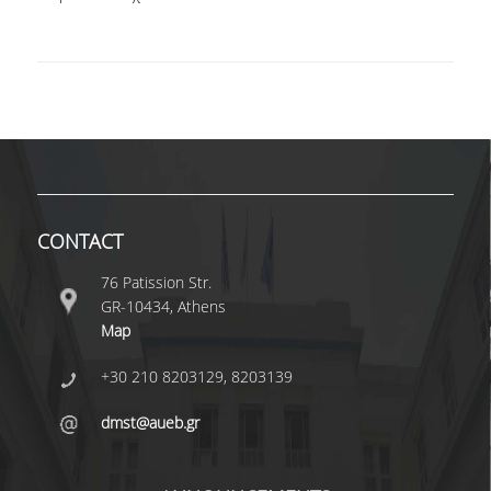
POSTGRADUATE STUDIES
POSTGRADUATE PROGRAMS
THE DOCTORAL PROGRAM
CURRENT PHD HOLDERS
CONTACT
PHD CANDIDATES
76 Patission Str.
GR-10434, Athens
RESEARCH SEMINARS
Map
ERASMUS+ PROGRAMME
+30 210 8203129, 8203139
COURSES OFFERED BY THE
dmst@aueb.gr
DEPARTMENT
DOCUMENTS - USEFUL LINKS