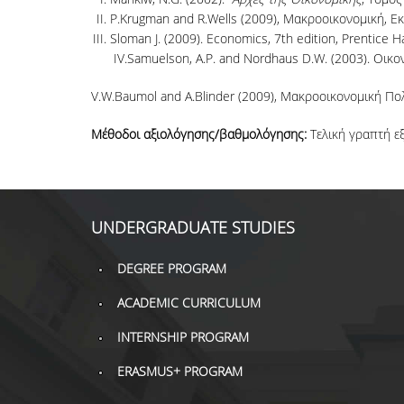
P.Krugman and R.Wells (2009), Μακροοικονομική, Ε
Sloman J. (2009). Economics, 7th edition, Prentice Ha
IV.Samuelson, A.P. and Nordhaus D.W. (2003). Οικ
V.W.Baumol and A.Blinder (2009), Μακροοικονομική Πολ
Μέθοδοι αξιολόγησης/βαθμολόγησης:
Τελική γραπτή ε
UNDERGRADUATE STUDIES
DEGREE PROGRAM
ACADEMIC CURRICULUM
INTERNSHIP PROGRAM
ERASMUS+ PROGRAM