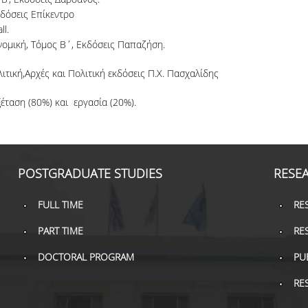
κδόσεις Επίκεντρο
ll.
ονομική, Τόμος Β΄, Εκδόσεις Παπαζήση.
ιτική,Αρχές και Πολιτική εκδόσεις Π.Χ. Πασχαλίδης
ξέταση (80%) και εργασία (20%).
POSTGRADUATE STUDIES
RESE
FULL TIME
RE
PART TIME
RE
DOCTORAL PROGRAM
PU
RE