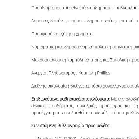
Προσδιορισμός του εθνικού εισοδήματος - πολλαπλασι
Δημόσιες δαπάνες - φόροι – δημόσιο χρέος- κρατικός
Προσφορά και ζήτηση χρήματος
Νομισματική και δημοσιονομική πολιτική σε κλειστή οι
Μακροοικονομική καμπύλη ζήτησης και Συνολική προ
Ανεργία ,Πληθωρισμός , Καμπύλη Phillips
Διεθνής οικονομία ( διεθνές εμπόριο,συνάλλαγμα,συναλ
Επιδιωκόμενα μαθησιακά αποτελέσματα:
Με την ολοκλή
εθνικού εισοδήματος, συνολικής προσφοράς και ζήτ
προσέγγιση που ακολουθείται συνδυάζει τόσο την Κεϋν
Συνιστώμενη βιβλιογραφία προς μελέτη:
Mankiw, Ν.G. (2002).
Αρχές της Οικονομικής
, Τόμος