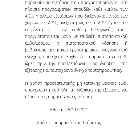
SCIENTIFIC CONFERENCES
παρουσία σε εξετάσεις που πραγματοποιούνται στο
πλαίσιο προγραμμάτων σπουδών κάθε κύκλου των
Α.Ε.Ι. ή άλλων εξετάσεων που διεξάγονται εντός των
ALUMNI
χώρων των Α.Ε.Ι., ανεξαρτήτως αν τα Α.Ε.Ι. έχουν την
επιμέλεια ή την ευθύνη διεξαγωγής τους,
GRADUATES OF THE DEPARTMENT
πραγματοποιείται μόνο με επίδειξη πιστοποιητικού
εμβολιασμού ή πιστοποιητικού νόσησης ή
JOB LISTINGS
βεβαίωσης αρνητικού εργαστηριακού διαγνωστικού
ελέγχου, που έχει διεξαχθεί έως σαράντα οχτώ (48)
GRADUATE PROSPECTS
ώρες πριν την προβλεπόμενη ώρα έναρξης της
ALUMNI ASSOCIATIONS
εξέτασης και ταυτόχρονο έλεγχο ταυτοπροσωπίας.
Η χρήση προστατευτικής μη ιατρικής μάσκας είναι
NEWS
υποχρεωτική καθ’ όλη τη διάρκεια της εξέτασης για
όλους τους συμμετέχοντες σε αυτή.
DEPARTMENT NEWS
Αθήνα, 25/11/2021
EVENTS
Από τη Γραμματεία του Τμήματος
CONTACT