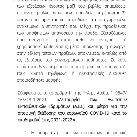
των εξετάσεων έχοντας μαζί του βιβλία, σημειώσεις,
τετράδια ή άλλα αντικείμενα που δεν επιτρέπονται. Σε
QUALITY ASSURANCE
αυτόν που αρνείται να παραδώσει τα απαγορευμένα
αντικείμενα, ο επιτηρητής που ελέγχει την προσέλευση
QUALITY ASSURANCE POLICY
των υποψηφίων απαγορεύει την είσοδο. Εξεταζόμενος
που αντιγράφει ή αποπειραθεί να αντιγράψει ή
ACCREDITATION
χρησιμοποιεί κάθε είδους μέσο υποκλοπής ή συνεργεί
στην τέλεση τέτοιων πράξεων, αποκλείεται εντελώς από
EXTERNAL EVALUATION
τις εξετάσεις του συγκεκριμένου μαθήματος. Σε κάθε
περίπτωση δεν επιτρέπεται οι υποψήφιοι να φέρουν μαζί
QUALITY ASSURANCE UNIT
τους κινητά τηλέφωνα ή ηλεκτρονικές συσκευές
οποιασδήποτε μορφής.
RESEARCH
Σύμφωνα με το το άρθρο 11 της ΚΥΑ με Αριθμ. 119847/
ΓΔ6/23-9-2021 «
Λειτουργία των Ανώτατων
RESEARCH ACTIVITIES
Εκπαιδευτικών Ιδρυμάτων (Α.Ε.Ι.) και μέτρα για την
RESEARCH LABORATORIES
αποφυγή διάδοσης του κορωνοϊού
COVID
-19 κατά το
ακαδημαϊκό έτος 2021-2022.»
PUBLICATIONS
1. Η συμμετοχή φυσικών προσώπων με φυσική