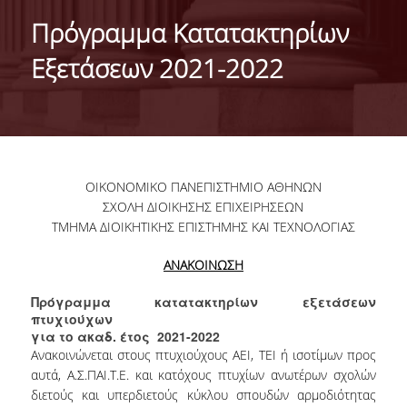
IDENTITY OF THE DEPARTMENT
Πρόγραμμα Κατατακτηρίων
MISSION OF THE DEPARTMENT
Εξετάσεων 2021-2022
ADMINISTRATION
DEPARTMENT ADVISORY COMMITTEE
INTERNATIONAL DISTINCTIONS
ΟΙΚΟΝΟΜΙΚΟ ΠΑΝΕΠΙΣΤΗΜΙΟ ΑΘΗΝΩΝ
CAREER PROSPECTS
ΣΧΟΛΗ ΔΙΟΙΚΗΣΗΣ ΕΠΙΧΕΙΡΗΣΕΩΝ
ΤΜΗΜΑ ΔΙΟΙΚΗΤΙΚΗΣ ΕΠΙΣΤΗΜΗΣ ΚΑΙ ΤΕΧΝΟΛΟΓΙΑΣ
LABORATORY INFRASTRUCTURE
ΑΝΑΚΟΙΝΩΣΗ
FACULTY AND STAFF
Πρόγραμμα κατατακτηρίων εξετάσεων
FACULTY OF THE DEPARTMENT
πτυχιούχων
για το ακαδ. έτος 2021-2022
RESIDENT FACULTY MEMBERS
Ανακοινώνεται στους πτυχιούχους ΑΕΙ, ΤΕΙ ή ισοτίμων προς
αυτά, Α.Σ.ΠΑΙ.Τ.Ε. και κατόχους πτυχίων ανωτέρων σχολών
HONONARY DOCTORATES
διετούς και υπερδιετούς κύκλου σπουδών αρμοδιότητας