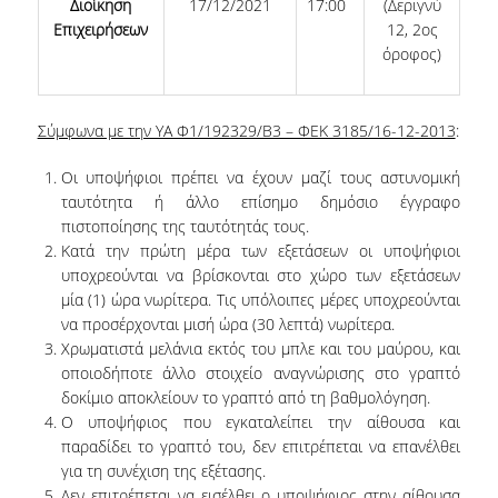
Διοίκηση
17/12/2021
17:00
(Δεριγνύ
Επιχειρήσεων
12, 2ος
POSTGRADUATE STUDIES
όροφος)
POSTGRADUATE PROGRAMS
Σύμφωνα με την ΥΑ Φ1/192329/Β3 – ΦΕΚ 3185/16-12-2013
:
THE DOCTORAL PROGRAM
Οι υποψήφιοι πρέπει να έχουν μαζί τους αστυνομική
ταυτότητα ή άλλο επίσημο δημόσιο έγγραφο
CURRENT PHD HOLDERS
πιστοποίησης της ταυτότητάς τους.
Κατά την πρώτη μέρα των εξετάσεων οι υποψήφιοι
PHD CANDIDATES
υποχρεούνται να βρίσκονται στο χώρο των εξετάσεων
μία (1) ώρα νωρίτερα. Τις υπόλοιπες μέρες υποχρεούνται
RESEARCH SEMINARS
να προσέρχονται μισή ώρα (30 λεπτά) νωρίτερα.
Χρωματιστά μελάνια εκτός του μπλε και του μαύρου, και
ERASMUS+ PROGRAMME
οποιοδήποτε άλλο στοιχείο αναγνώρισης στο γραπτό
δοκίμιο αποκλείουν το γραπτό από τη βαθμολόγηση.
Ο υποψήφιος που εγκαταλείπει την αίθουσα και
COURSES OFFERED BY THE
παραδίδει το γραπτό του, δεν επιτρέπεται να επανέλθει
DEPARTMENT
για τη συνέχιση της εξέτασης.
DOCUMENTS - USEFUL LINKS
Δεν επιτρέπεται να εισέλθει ο υποψήφιος στην αίθουσα