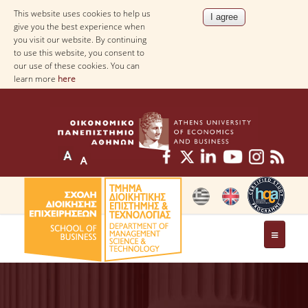
This website uses cookies to help us
give you the best experience when
you visit our website. By continuing
to use this website, you consent to
our use of these cookies. You can
learn more
here
THE DEPARTMENT
AT A GLANCE