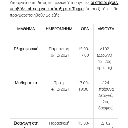
Υπουργείου παιδείας και άλλων Υπουργείων,
οι οποίοι έχουν
VISITING PROFESSORS
υποβάλει αίτηση για κατάταξη στο Τμήμα
, ότι οι εξετάσεις θα
πραγματοποιηθούν ως εξής:
LABORATORY TEACHING STAFF
ΜΑΘΗΜΑ
ΗΜΕΡΟΜΗΝΙΑ
ΩΡΑ
ΑΙΘΟΥΣΑ
SPECIAL TECHNICAL LABORATORY STAFF
ADMINISTRATIVE STAFF
Πληροφορική
Παρασκευή
15:00-
Δ102
POSTDOCTORAL RESEARCHERS
10/12/2021
17:00
(Δεριγνύ
12, 2ος
UNDERGRADUATE STUDIES
όροφος)
CURRICULUM OF THE DEPARTMENT
Μαθηματικά
Τρίτη
17:00-
Δ24
14/12/2021
19:00
(πτέρυγα
GUIDE AND STREAMS OF STUDY
Δεριγνύ,
2ος
PROGRAM COURSES
όροφος)
INTERNSHIP AND THESIS
Εισαγωγή στη
Παρασκευή
15:00-
Δ102
TEACHING AND EXAMS