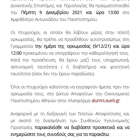
Διοικητικής Επιστήμης και Τεχνολογίας θα πραγματοποιηθεί
VISITING PROFESSORS
την
Πέμπτη 9 Δεκεμβρίου 2021 και ώρα 13:00
στο
Αμφιθέατρο Αντωνιάδου του Πανεπιστημίου.
LABORATORY TEACHING STAFF
Οι πτυχιούχοι, οι οποίοι θα λάβουν μέρος στην τελετή
SPECIAL TECHNICAL LABORATORY STAFF
ορκωμοσίας, θα πρέπει να προσέλθουν αυτοπροσώπως στη
ADMINISTRATIVE STAFF
Γραμματεία
την ημέρα της ορκωμοσίας (9/12/21) και ώρα
12:00
προκειμένου να υπογράψουν την καθομολόγησή τους.
POSTDOCTORAL RESEARCHERS
Κατά την προσέλευση, θα έχουν μαζί τους υποχρεωτικά,
αστυνομική ταυτότητα ( ή διαβατήριο) και φοιτητική
UNDERGRADUATE STUDIES
ταυτότητα (όσοι δεν την έχουν παραδώσει).
Όλοι οι πτυχιούχοι καλούνται να εγγραφούν άμεσα, πριν την
CURRICULUM OF THE DEPARTMENT
ορκωμοσία τους, στο Δίκτυο Αποφοίτων του Οικονομικού
GUIDE AND STREAMS OF STUDY
Πανεπιστημίου Αθηνών στην πλατφόρμα
alumni.aueb.gr
.
PROGRAM COURSES
Αναφορικά με τη διεξαγωγή των Τελετών Αποφοίτησης και
με σκοπό τη διασφάλιση των Συνθηκών Υγειονομικής
INTERNSHIP AND THESIS
Προστασία,
παρακαλείσθε να διαβάσετε προσεκτικά και να
ενημερώσετε τους συνοδούς σας για τα παρακάτω
:
TEACHING AND EXAMS