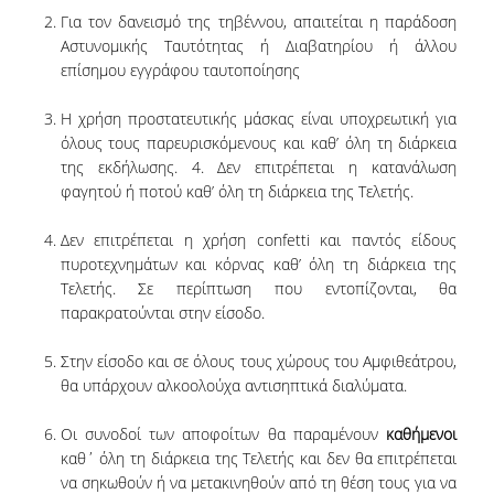
SCIENTIFIC CONFERENCES
Για τον δανεισμό της τηβέννου, απαιτείται η παράδοση
Αστυνομικής Ταυτότητας ή Διαβατηρίου ή άλλου
ALUMNI
επίσημου εγγράφου ταυτοποίησης
GRADUATES OF THE DEPARTMENT
Η χρήση προστατευτικής μάσκας είναι υποχρεωτική για
όλους τους παρευρισκόμενους και καθ’ όλη τη διάρκεια
JOB LISTINGS
της εκδήλωσης. 4. Δεν επιτρέπεται η κατανάλωση
φαγητού ή ποτού καθ’ όλη τη διάρκεια της Τελετής.
GRADUATE PROSPECTS
Δεν επιτρέπεται η χρήση confetti και παντός είδους
ALUMNI ASSOCIATIONS
πυροτεχνημάτων και κόρνας καθ’ όλη τη διάρκεια της
Τελετής. Σε περίπτωση που εντοπίζονται, θα
NEWS
παρακρατούνται στην είσοδο.
Στην είσοδο και σε όλους τους χώρους του Αμφιθεάτρου,
DEPARTMENT NEWS
θα υπάρχουν αλκοολούχα αντισηπτικά διαλύματα.
EVENTS
Οι συνοδοί των αποφοίτων θα παραμένουν
καθήμενοι
καθ΄ όλη τη διάρκεια της Τελετής και δεν θα επιτρέπεται
CONTACT
να σηκωθούν ή να μετακινηθούν από τη θέση τους για να