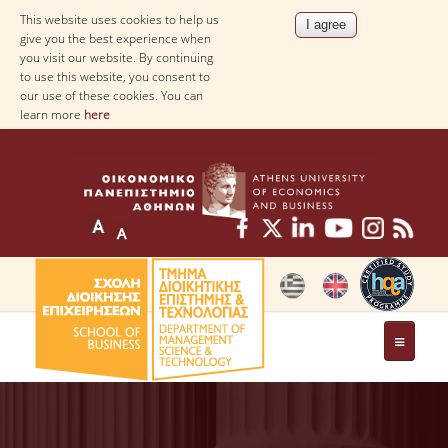
This website uses cookies to help us
give you the best experience when
you visit our website. By continuing
to use this website, you consent to
our use of these cookies. You can
learn more
here
THE DEPARTMENT
AT A GLANCE