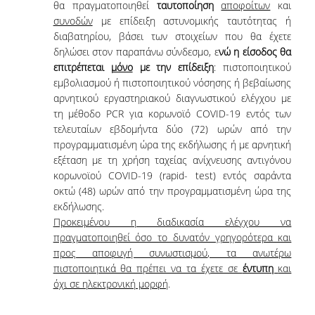
θα πραγματοποιηθεί
ταυτοποίηση
αποφοίτων
και
συνοδών
με επίδειξη αστυνομικής ταυτότητας ή
QUALITY ASSURANCE
διαβατηρίου, βάσει των στοιχείων που θα έχετε
δηλώσει στον παραπάνω σύνδεσμο, ε
νώ
η είσοδος θα
επιτρέπεται
μόνο
με την επίδειξη
: πιστοποιητικού
QUALITY ASSURANCE POLICY
εμβολιασμού ή πιστοποιητικού νόσησης ή βεβαίωσης
αρνητικού εργαστηριακού διαγνωστικού ελέγχου με
ACCREDITATION
τη μέθοδο PCR για κορωνοϊό COVID-19 εντός των
EXTERNAL EVALUATION
τελευταίων εβδομήντα δύο (72) ωρών από την
προγραμματισμένη ώρα της εκδήλωσης ή με αρνητική
QUALITY ASSURANCE UNIT
εξέταση με τη χρήση ταχείας ανίχνευσης αντιγόνου
κορωνοϊού COVID-19 (rapid- test) εντός σαράντα
οκτώ (48) ωρών από την προγραμματισμένη ώρα της
RESEARCH
εκδήλωσης.
Προκειμένου η διαδικασία ελέγχου να
RESEARCH ACTIVITIES
πραγματοποιηθεί όσο το δυνατόν γρηγορότερα και
προς αποφυγή συνωστισμού, τα ανωτέρω
RESEARCH LABORATORIES
πιστοποιητικά θα πρέπει να τα έχετε σε
έντυπη
και
όχι σε ηλεκτρονική μορφή
.
PUBLICATIONS