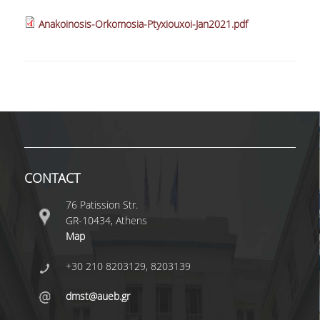
Anakoinosis-Orkomosia-Ptyxiouxoi-Jan2021.pdf
CONTACT
76 Patission Str.
GR-10434, Athens
Map
+30 210 8203129, 8203139
dmst@aueb.gr