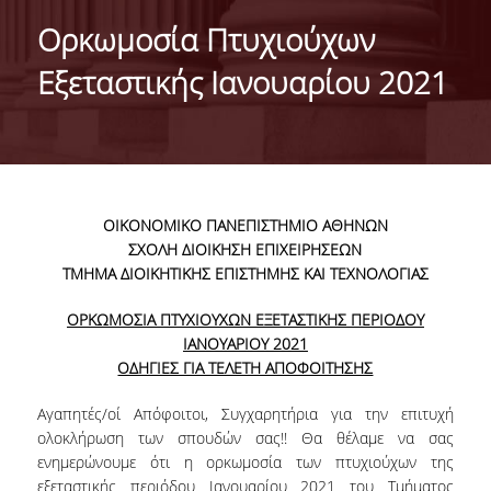
IDENTITY OF THE DEPARTMENT
Ορκωμοσία Πτυχιούχων
MISSION OF THE DEPARTMENT
Εξεταστικής Ιανουαρίου 2021
ADMINISTRATION
DEPARTMENT ADVISORY COMMITTEE
INTERNATIONAL DISTINCTIONS
ΟΙΚΟΝΟΜΙΚΟ ΠΑΝΕΠΙΣΤΗΜΙΟ ΑΘΗΝΩΝ
CAREER PROSPECTS
ΣΧΟΛΗ ΔΙΟΙΚΗΣΗ ΕΠΙΧΕΙΡΗΣΕΩΝ
ΤΜΗΜΑ ΔΙΟΙΚΗΤΙΚΗΣ ΕΠΙΣΤΗΜΗΣ ΚΑΙ ΤΕΧΝΟΛΟΓΙΑΣ
LABORATORY INFRASTRUCTURE
ΟΡΚΩΜΟΣΙΑ ΠΤΥΧΙΟΥΧΩΝ ΕΞΕΤΑΣΤΙΚΗΣ ΠΕΡΙΟΔΟΥ
FACULTY AND STAFF
ΙΑΝΟΥΑΡΙΟΥ 2021
ΟΔΗΓΙΕΣ ΓΙΑ ΤΕΛΕΤΗ ΑΠΟΦΟΙΤΗΣΗΣ
FACULTY OF THE DEPARTMENT
Αγαπητές/οί Απόφοιτοι, Συγχαρητήρια για την επιτυχή
RESIDENT FACULTY MEMBERS
ολοκλήρωση των σπουδών σας!! Θα θέλαμε να σας
ενημερώνουμε ότι η ορκωμοσία των πτυχιούχων της
HONONARY DOCTORATES
εξεταστικής περιόδου Ιανουαρίου 2021 του Τμήματος