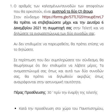
Ο αριθμός των καλεσμένων/συνοδών των αποφοίτων
που θα ορκιστούν, είναι
αυστηρά τα δύο (2) άτομα
.
POSTGRADUATE STUDIES
Στον σύνδεσμο
https://forms.gle/57TLTG5YmxupEmrL7
θα πρέπει να επιβεβαιώσετε μέχρι και την Δευτέρα 6
POSTGRADUATE PROGRAMS
Δεκεμβρίου 2021 τη συμμετοχή σας
στην Τελετή και να
δηλώσετε τα ονοματεπώνυμα των δύο συνοδών σας
.
THE DOCTORAL PROGRAM
Αν δεν επιθυμείτε να παρευρεθείτε, θα πρέπει επίσης να
CURRENT PHD HOLDERS
το δηλώσετε.
PHD CANDIDATES
Σε περίπτωση που δεν συμπληρώσετε τον σύνδεσμο, θα
θεωρήσουμε ότι δεν επιθυμείτε να λάβετε μέρος. Τα
RESEARCH SEMINARS
ονοματεπώνυμά σας όπως και αυτά των δύο συνοδών
σας, θα πρέπει να δηλωθούν ακριβώς όπως
αναγράφονται στην αστυνομική ταυτότητα.
ERASMUS+ PROGRAMME
Πέρας Προσέλευσης
: 30 ‘ πρίν την έναρξη της τελετής
COURSES OFFERED BY THE
DEPARTMENT
Κατά την προσέλευση στο χώρο του Πανεπιστημίου,
DOCUMENTS - USEFUL LINKS