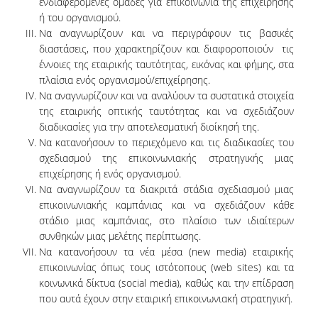
ενδιαφερόμενες ομάδες για επικοινωνία της επιχείρησης
UNDERGRADUATE STUDY PROGRAMME -
ή του οργανισμού.
ACCREDITATION
Να αναγνωρίζουν και να περιγράφουν τις βασικές
διαστάσεις, που χαρακτηρίζουν και διαφοροποιούν τις
QUALITY ASSURANCE UNIT
έννοιες της εταιρικής ταυτότητας, εικόνας και φήμης, στα
πλαίσια ενός οργανισμού/επιχείρησης.
RESEARCH
Να αναγνωρίζουν και να αναλύουν τα συστατικά στοιχεία
της εταιρικής οπτικής ταυτότητας και να σχεδιάζουν
διαδικασίες για την αποτελεσματική διοίκησή της.
RESEARCH LABS
Να κατανοήσουν το περιεχόμενο και τις διαδικασίες του
RESEARCH AREAS
σχεδιασμού της επικοινωνιακής στρατηγικής μιας
επιχείρησης ή ενός οργανισμού.
PUBLICATIONS
Να αναγνωρίζουν τα διακριτά στάδια σχεδιασμού μιας
επικοινωνιακής καμπάνιας και να σχεδιάζουν κάθε
στάδιο μιας καμπάνιας, στο πλαίσιο των ιδιαίτερων
PUBLICATIONS IN SCIENTIFIC
JOURNALS
συνθηκών μιας μελέτης περίπτωσης.
Να κατανοήσουν τα νέα μέσα (new media) εταιρικής
PUBLICATIONS IN CONFERENCES
επικοινωνίας όπως τους ιστότοπους (web sites) και τα
κοινωνικά δίκτυα (social media), καθώς και την επίδραση
που αυτά έχουν στην εταιρική επικοινωνιακή στρατηγική.
RESEARCH PROJECTS - PHDS