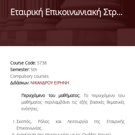
DEPARTMENT
Εταιρική Επικοινωνιακή Στρατηγική
MISSION OF THE DEPARTMENT
INFRASTRUCTURE
TESTIMONIALS
AT A GLANCE
Course Code:
5738
FACULTY
Semester:
5th
Compulsory courses
RESIDENT FACULTY MEMBERS
Διδάσκων:
ΝΙΚΑΝΔΡΟΥ ΕΙΡΗΝΗ
SCIENTIFIC ASSOCIATES
Περιεχόμενο του μαθήματος:
Το περιεχόμενο του
μαθήματος περιλαμβάνει τις εξής βασικές θεματικές
LABORATORIAL TEACHING STAFF
ενότητες:
PHD CANDIDATES
Σκοπός, Ρόλος και Λειτουργία της Εταιρικής
Επικοινωνίας.
Διαχείριση της επικοινωνίας με τις Ομάδες Κοινού.
UNDERGRADUATE STUDIES