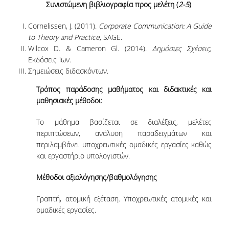
Συνιστώμενη βιβλιογραφία προς μελέτη
(
2-5
)
COMPLETED PHD DISSERTATIONS
Cornelissen, J. (2011).
Corporate Communication: A Guide
to Theory and Practice
, SAGE.
CURRENT PHD
Wilcox D. & Cameron Gl. (2014).
Δημόσιες Σχέσεις
,
DISSERTATIONS
Εκδόσεις Ίων.
Σημειώσεις διδασκόντων.
FUNDED PROGRAMS
Τρόπος παράδοσης μαθήματος και διδακτικές και
RESEARCH SEMINARS
μαθησιακές μέθοδοι:
Το μάθημα βασίζεται σε διαλέξεις, μελέτες
CONTACT
περιπτώσεων, ανάλυση παραδειγμάτων και
περιλαμβάνει υποχρεωτικές ομαδικές εργασίες καθώς
και εργαστήριο υπολογιστών.
Μέθοδοι αξιολόγησης/βαθμολόγησης
Γραπτή, ατομική εξέταση. Υποχρεωτικές ατομικές και
ομαδικές εργασίες.