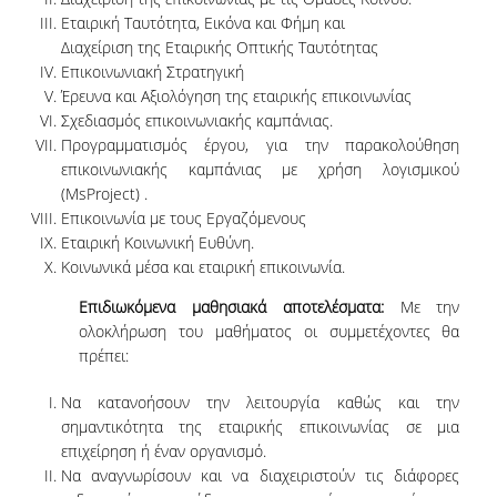
Εταιρική Ταυτότητα, Εικόνα και Φήμη και
Διαχείριση της Εταιρικής Οπτικής Ταυτότητας
DEGREE PROGRAM
Επικοινωνιακή Στρατηγική
Έρευνα και Αξιολόγηση της εταιρικής επικοινωνίας
ACADEMIC CURRICULUM
Σχεδιασμός επικοινωνιακής καμπάνιας.
Προγραμματισμός έργου, για την παρακολούθηση
ERASMUS+ PROGRAM
επικοινωνιακής καμπάνιας με χρήση λογισμικού
(MsProject) .
INTERNSHIP PROGRAM
Επικοινωνία με τους Εργαζόμενους
Εταιρική Κοινωνική Ευθύνη.
POSTGRADUATE STUDIES
Κοινωνικά μέσα και εταιρική επικοινωνία.
Επιδιωκόμενα μαθησιακά αποτελέσματα:
Με την
FULL TIME
ολοκλήρωση του μαθήματος οι συμμετέχοντες θα
PART TIME
πρέπει:
DOCTORAL PROGRAM
Να κατανοήσουν την λειτουργία καθώς και την
σημαντικότητα της εταιρικής επικοινωνίας σε μια
επιχείρηση ή έναν οργανισμό.
QUALITY ASSURANCE
Να αναγνωρίσουν και να διαχειριστούν τις διάφορες