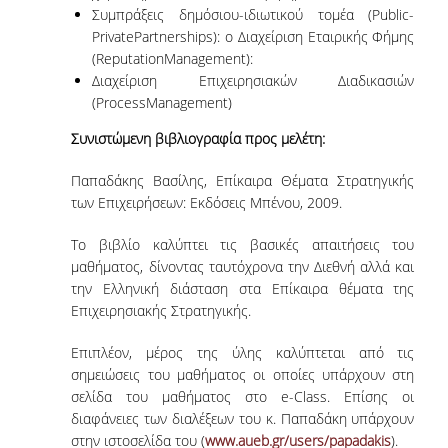
Συμπράξεις δημόσιου-ιδιωτικού τομέα (Public-
UNDERGRADUATE STUDY PROGRAMME -
ACCREDITATION
PrivatePartnerships): o Διαχείριση Εταιρικής Φήμης
(ReputationManagement):
QUALITY ASSURANCE UNIT
Διαχείριση Επιχειρησιακών Διαδικασιών
(ProcessManagement)
RESEARCH
Συνιστώμενη βιβλιογραφία προς μελέτη:
RESEARCH LABS
Παπαδάκης Βασίλης, Επίκαιρα Θέματα Στρατηγικής
των Επιχειρήσεων: Εκδόσεις Μπένου, 2009.
RESEARCH AREAS
Το βιβλίο καλύπτει τις βασικές απαιτήσεις του
PUBLICATIONS
μαθήματος, δίνοντας ταυτόχρονα την Διεθνή αλλά και
την Ελληνική διάσταση στα Επίκαιρα θέματα της
Επιχειρησιακής Στρατηγικής.
PUBLICATIONS IN SCIENTIFIC
JOURNALS
Επιπλέον, μέρος της ύλης καλύπτεται από τις
PUBLICATIONS IN CONFERENCES
σημειώσεις του μαθήματος οι οποίες υπάρχουν στη
σελίδα του μαθήματος στο e-Class. Επίσης οι
διαφάνειες των διαλέξεων του κ. Παπαδάκη υπάρχουν
RESEARCH PROJECTS - PHDS
στην ιστοσελίδα του (
www.aueb.gr/users/papadakis
).