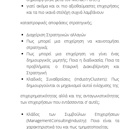
γιατί ακόμα και οι πιο αξιοθαύμαστες επιχειρήσεις
και τα πιο ικανά στελέχη συχνά λαμβάνουν
DEGREE PROGRAM
καταστροφικές αποφάσεις στρατηγικής;
ACADEMIC CURRICULUM
Διαχείριση Στρατηγικών αλλαγών
ERASMUS+ PROGRAM
Πως μπορεί μια επιχείρηση να καινοτομήσει
στρατηγικά;
INTERNSHIP PROGRAM
Πως μπορεί μια επιχείρηση να γίνει ένας
δημιουργικός μιμητής; Ποια η διαδικασία; Ποια τα
POSTGRADUATE STUDIES
προβλήματα; o Εταιρική Διακυβέρνηση και
Στρατηγική
Κλαδικές Συναθροίσεις (IndustryClusters): Πως
FULL TIME
δημιουργούνται οι μηχανισμοί αυτοί ενίσχυσης της
PART TIME
επιχειρηματικότητας αλλά και της ανταγωνιστικότητας
των επιχειρήσεων που εντάσσονται σ’ αυτές;
DOCTORAL PROGRAM
Κλάδος των Συμβούλων Επιχειρήσεων
QUALITY ASSURANCE
(ManagementConsultingIndustry): Ποια είναι τα
χαρακτηριστικά του και πως τμηματοποιείται;