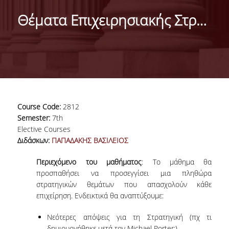
DEPARTMENT
Θέματα Επιχειρησιακής Στρατηγικής
MISSION OF THE DEPARTMENT
INFRASTRUCTURE
TESTIMONIALS
AT A GLANCE
Course Code:
2812
FACULTY
Semester:
7th
Elective Courses
RESIDENT FACULTY MEMBERS
Διδάσκων:
ΠΑΠΑΔΑΚΗΣ ΒΑΣΙΛΕΙΟΣ
SCIENTIFIC ASSOCIATES
Περιεχόμενο του μαθήματος
: Το μάθημα θα
προσπαθήσει να προσεγγίσει μια πληθώρα
LABORATORIAL TEACHING STAFF
στρατηγικών θεμάτων που απασχολούν κάθε
επιχείρηση. Ενδεικτικά θα αναπτύξουμε:
PHD CANDIDATES
Νεότερες απόψεις για τη Στρατηγική (πχ τι
δημιουργήθηκε μετά τον Michael Porter;)
UNDERGRADUATE STUDIES