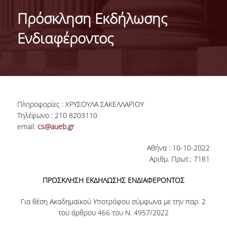
IDENTITY OF THE DEPARTMENT
Πρόσκληση Εκδήλωσης
MISSION OF THE DEPARTMENT
Ενδιαφέροντος
ADMINISTRATION
DEPARTMENT ADVISORY COMMITTEE
INTERNATIONAL DISTINCTIONS
Πληροφορίες : ΧΡΥΣΟΥΛΑ ΣΑΚΕΛΛΑΡΙΟΥ
CAREER PROSPECTS
Τηλέφωνο : 210 8203110
email:
cs@aueb.gr
LABORATORY INFRASTRUCTURE
Αθήνα : 10-10-2022
FACULTY AND STAFF
Αριθμ. Πρωτ.: 7181
FACULTY OF THE DEPARTMENT
ΠΡΟΣΚΛΗΣΗ ΕΚΔΗΛΩΣΗΣ ΕΝΔΙΑΦΕΡΟΝΤΟΣ
RESIDENT FACULTY MEMBERS
Για θέση Ακαδημαϊκού Υποτρόφου σύμφωνα με την παρ. 2
του άρθρου 466 του Ν. 4957/2022
HONONARY DOCTORATES