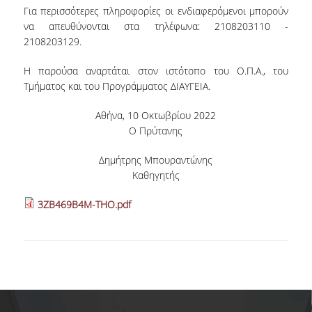
Για περισσότερες πληροφορίες οι ενδιαφερόμενοι μπορούν
να απευθύνονται στα τηλέφωνα: 2108203110 -
POSTGRADUATE STUDIES
2108203129.
POSTGRADUATE PROGRAMS
Η παρούσα αναρτάται στον ιστότοπο του Ο.Π.Α., του
Τμήματος και του Προγράμματος ΔΙΑΥΓΕΙΑ.
THE DOCTORAL PROGRAM
Αθήνα, 10 Οκτωβρίου 2022
Ο Πρύτανης
CURRENT PHD HOLDERS
Δημήτρης Μπουραντώνης
PHD CANDIDATES
Καθηγητής
RESEARCH SEMINARS
3ΖΒ469Β4Μ-ΤΗΟ.pdf
ERASMUS+ PROGRAMME
COURSES OFFERED BY THE
DEPARTMENT
DOCUMENTS - USEFUL LINKS