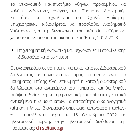
Το Οικονομικό Πανεπιστήμιο Αθηνών προκειμένου να
VISITING PROFESSORS
καλύψει διδακτικές ανάγκες του Τμήματος Διοικητικής
Επιστήμης και Τεχνολογίας της Σχολής Διοίκησης
LABORATORY TEACHING STAFF
Επιχειρήσεων, ενδιαφέρεται να προσλάβει Ακαδημαϊκό
Υπότροφο, για τη διδασκαλία του κάτωθι μαθήματος,
SPECIAL TECHNICAL LABORATORY STAFF
χειμερινού εξαμήνου του ακαδημαϊκού Έτους 2022-2023:
ADMINISTRATIVE STAFF
Επιχειρηματική Αναλυτική και Τεχνολογίες Εξατομίκευσης
POSTDOCTORAL RESEARCHERS
(διδασκαλία κατά το ήμισυ)
Οι ενδιαφερόμενοι θα πρέπει να είναι κάτοχοι Διδακτορικού
UNDERGRADUATE STUDIES
Διπλώματος με συνάφεια ως προς το αντικείμενο του
μαθήματος. Επίσης είναι επιθυμητή η κατοχή διδακτορικού
CURRICULUM OF THE DEPARTMENT
διπλώματος στο αντικείμενο του Τμήματος και θα ληφθεί
υπόψη η διδακτική και η ερευνητική εμπειρία στο γνωστικό
GUIDE AND STREAMS OF STUDY
αντικείμενο των μαθημάτων. Τα απαραίτητα δικαιολογητικά
(αίτηση, πλήρες βιογραφικό σημείωμα, αντίγραφα πτυχίων)
PROGRAM COURSES
θα αποστέλλονται μέχρι τις 18 Οκτωβρίου 2022, σε
ηλεκτρονική μορφή, στην ηλεκτρονική διεύθυνση της
INTERNSHIP AND THESIS
Γραμματείας:
dmst@aueb.gr
.
TEACHING AND EXAMS