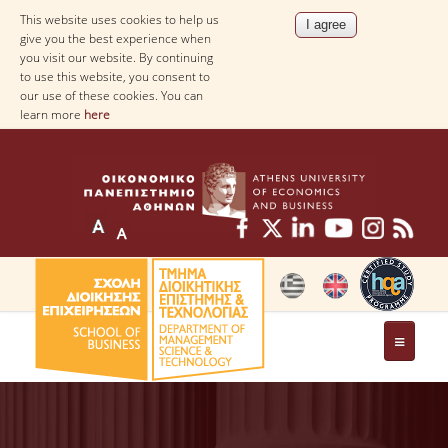
This website uses cookies to help us
give you the best experience when
you visit our website. By continuing
to use this website, you consent to
our use of these cookies. You can
learn more
here
THE DEPARTMENT
AT A GLANCE