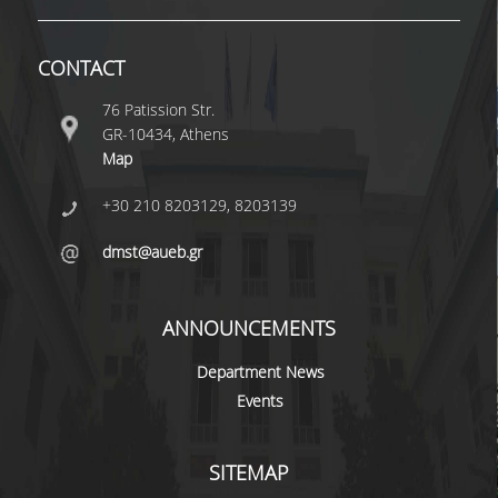
QUALITY ASSURANCE
CONTACT
76 Patission Str.
QUALITY ASSURANCE POLICY
GR-10434, Athens
ACCREDITATION
Map
EXTERNAL EVALUATION
+30 210 8203129, 8203139
QUALITY ASSURANCE UNIT
dmst@aueb.gr
RESEARCH
ANNOUNCEMENTS
RESEARCH ACTIVITIES
Department News
Events
RESEARCH LABORATORIES
PUBLICATIONS
SITEMAP