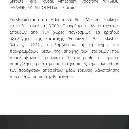
SCIENTIFIC CONFERENCES
Skroutz, Teka, Toyota, Vimachem, Vodafone, WITSIDE,
ΔΕΔΔΗΕ, ΕΥΠΑΠ, ΟΠΑΠ και Τειρεσίας.
ALUMNI
Υπενθυμίζεται ότι ο Eduniversal Best Masters Rankings
κατέταξε συνολικά 5.500 Προγράμματα Μεταπτυχιακών
GRADUATES OF THE DEPARTMENT
Σπουδών από 154 χώρες παγκοσμίως. Τα κριτήρια
αξιολόγησης της κατάταξης "Eduniversal Best Masters
JOB LISTINGS
Rankings 2022", περιλαμβάνουν: α) τη φήμη των
προγραμμάτων, μέσω της άποψης των εταιρειών που
GRADUATE PROSPECTS
προσλαμβάνουν προσωπικό, β) τον μισθό της πρώτης
απασχόλησης μετά την αποφοίτηση και γ) την ικανοποίηση
ALUMNI ASSOCIATIONS
των πρόσφατων αποφοίτων, μέσω έρευνας ικανοποίησης
που διεξάγεται από την Eduniversal.
NEWS
DEPARTMENT NEWS
EVENTS
CONTACT