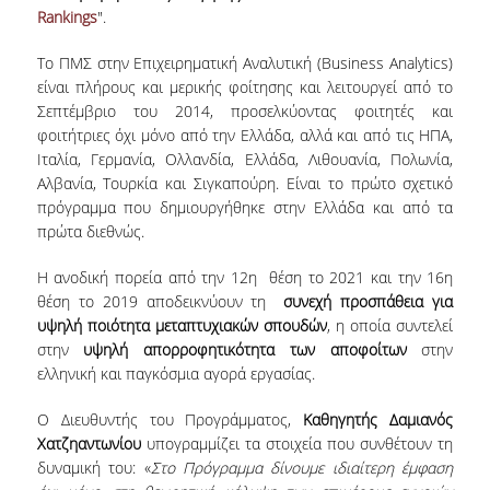
Rankings
".
VISITING PROFESSORS
Το ΠΜΣ στην Επιχειρηματική Αναλυτική (Business Analytics)
LABORATORY TEACHING STAFF
είναι πλήρους και μερικής φοίτησης και λειτουργεί από το
Σεπτέμβριο του 2014, προσελκύοντας φοιτητές και
SPECIAL TECHNICAL LABORATORY STAFF
φοιτήτριες όχι μόνο από την Ελλάδα, αλλά και από τις ΗΠΑ,
ADMINISTRATIVE STAFF
Ιταλία, Γερμανία, Ολλανδία, Ελλάδα, Λιθουανία, Πολωνία,
Αλβανία, Τουρκία και Σιγκαπούρη. Είναι το πρώτο σχετικό
POSTDOCTORAL RESEARCHERS
πρόγραμμα που δημιουργήθηκε στην Ελλάδα και από τα
πρώτα διεθνώς.
UNDERGRADUATE STUDIES
Η ανοδική πορεία από την 12
η
θέση το 2021 και την 16η
θέση το 2019 αποδεικνύουν τη
συνεχή προσπάθεια για
CURRICULUM OF THE DEPARTMENT
υψηλή ποιότητα μεταπτυχιακών σπουδών
, η οποία συντελεί
στην
υψηλή απορροφητικότητα των αποφοίτων
στην
GUIDE AND STREAMS OF STUDY
ελληνική και παγκόσμια αγορά εργασίας.
PROGRAM COURSES
Ο Διευθυντής του Προγράμματος,
Καθηγητής Δαμιανός
INTERNSHIP AND THESIS
Χατζηαντωνίου
υπογραμμίζει τα στοιχεία που συνθέτουν τη
δυναμική του: «
Στο Πρόγραμμα δίνουμε ιδιαίτερη έμφαση
TEACHING AND EXAMS