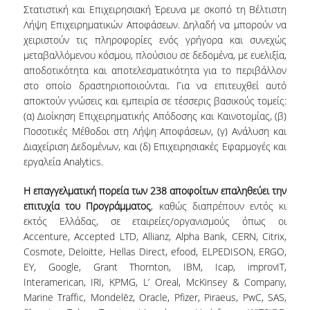
Στατιστική και Επιχειρησιακή Έρευνα με σκοπό τη Βέλτιστη
Λήψη Επιχειρηματικών Αποφάσεων. Δηλαδή να μπορούν να
QUALITY ASSURANCE
χειριστούν τις πληροφορίες ενός γρήγορα και συνεχώς
μεταβαλλόμενου κόσμου, πλούσιου σε δεδομένα, με ευελιξία,
QUALITY ASSURANCE POLICY
αποδοτικότητα και αποτελεσματικότητα για το περιβάλλον
στο οποίο δραστηριοποιούνται. Για να επιτευχθεί αυτό
ACCREDITATION
αποκτούν γνώσεις και εμπειρία σε τέσσερις βασικούς τομείς:
(α) Διοίκηση Επιχειρηματικής Απόδοσης και Καινοτομίας, (β)
EXTERNAL EVALUATION
Ποσοτικές Μέθοδοι στη Λήψη Αποφάσεων, (γ) Ανάλυση και
Διαχείριση Δεδομένων, και (δ) Επιχειρησιακές Εφαρμογές και
QUALITY ASSURANCE UNIT
εργαλεία Analytics.
RESEARCH
Η επαγγελματική πορεία των 238 αποφοίτων επαληθεύει την
επιτυχία του Προγράμματος
, καθώς διαπρέπουν εντός κι
εκτός Ελλάδας, σε εταιρείες/οργανισμούς όπως οι
RESEARCH ACTIVITIES
Accenture, Accepted LTD, Allianz, Alpha Bank, CERN, Citrix,
Cosmote, Deloitte, Hellas Direct, efood, ELPEDISON, ERGO,
RESEARCH LABORATORIES
EY, Google, Grant Thornton, IBM, Icap, improvIT,
Interamerican, IRI, KPMG, L’ Oreal, McKinsey & Company,
PUBLICATIONS
Marine Traffic, Mondelēz, Oracle, Pfizer, Piraeus, PwC, SAS,