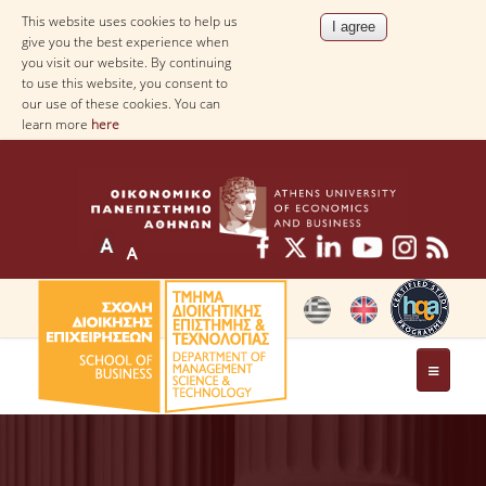
This website uses cookies to help us
give you the best experience when
you visit our website. By continuing
to use this website, you consent to
our use of these cookies. You can
learn more
here
THE DEPARTMENT
AT A GLANCE