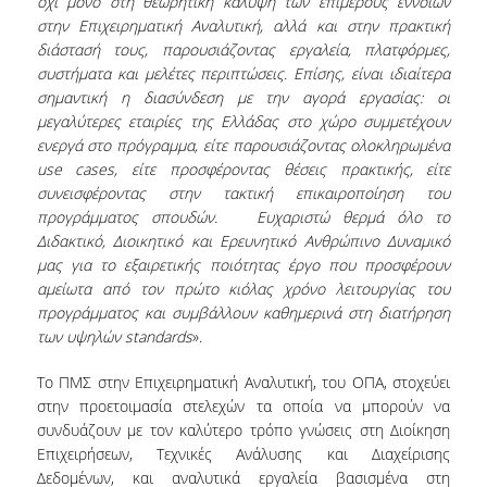
όχι μόνο στη θεωρητική κάλυψη των επιμέρους εννοιών
στην Επιχειρηματική Αναλυτική, αλλά και στην πρακτική
διάστασή τους, παρουσιάζοντας εργαλεία, πλατφόρμες,
POSTGRADUATE STUDIES
συστήματα και μελέτες περιπτώσεις. Επίσης, είναι ιδιαίτερα
σημαντική η διασύνδεση με την αγορά εργασίας: οι
POSTGRADUATE PROGRAMS
μεγαλύτερες εταιρίες της Ελλάδας στο χώρο συμμετέχουν
ενεργά στο πρόγραμμα, είτε παρουσιάζοντας ολοκληρωμένα
THE DOCTORAL PROGRAM
use
cases
, είτε προσφέροντας θέσεις πρακτικής, είτε
συνεισφέροντας στην τακτική επικαιροποίηση του
CURRENT PHD HOLDERS
προγράμματος σπουδών. Ευχαριστώ θερμά όλο το
Διδακτικό, Διοικητικό και Ερευνητικό Ανθρώπινο Δυναμικό
PHD CANDIDATES
μας για το εξαιρετικής ποιότητας έργο που προσφέρουν
αμείωτα από τον πρώτο κιόλας χρόνο λειτουργίας του
RESEARCH SEMINARS
προγράμματος και συμβάλλουν καθημερινά στη διατήρηση
των υψηλών
standards
».
ERASMUS+ PROGRAMME
Το ΠΜΣ στην Επιχειρηματική Αναλυτική, του ΟΠΑ, στοχεύει
στην προετοιμασία στελεχών τα οποία να μπορούν να
COURSES OFFERED BY THE
συνδυάζουν με τον καλύτερο τρόπο γνώσεις στη Διοίκηση
DEPARTMENT
Επιχειρήσεων, Τεχνικές Ανάλυσης και Διαχείρισης
Δεδομένων, και αναλυτικά εργαλεία βασισμένα στη
DOCUMENTS - USEFUL LINKS