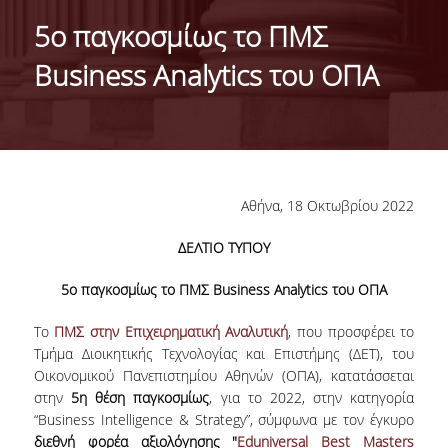
IDENTITY OF THE DEPARTMENT
5ο παγκοσμίως το ΠΜΣ
MISSION OF THE DEPARTMENT
Business Analytics του ΟΠΑ
ADMINISTRATION
DEPARTMENT ADVISORY COMMITTEE
INTERNATIONAL DISTINCTIONS
Αθήνα, 18 Οκτωβρίου 2022
CAREER PROSPECTS
ΔΕΛΤΙΟ ΤΥΠΟΥ
LABORATORY INFRASTRUCTURE
5
ο
παγκοσμίως το ΠΜΣ Business Analytics του ΟΠΑ
FACULTY AND STAFF
Το
ΠΜΣ στην Επιχειρηματική Αναλυτική
, που προσφέρει το
FACULTY OF THE DEPARTMENT
Τμήμα Διοικητικής Τεχνολογίας και Επιστήμης (ΔΕΤ), του
Οικονομικού Πανεπιστημίου Αθηνών (ΟΠΑ), κατατάσσεται
RESIDENT FACULTY MEMBERS
στην
5
η
θέση παγκοσμίως
, για το 2022, στην κατηγορία
“Business Intelligence & Strategy”, σύμφωνα με τον έγκυρο
HONONARY DOCTORATES
διεθνή φορέα αξιολόγησης "
Eduniversal Best Masters