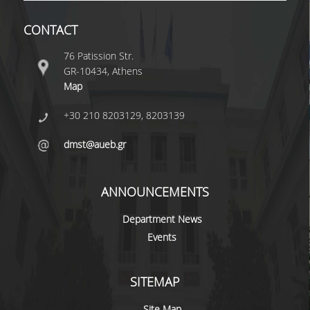
CONTACT
76 Patission Str.
GR-10434, Athens
Map
+30 210 8203129, 8203139
dmst@aueb.gr
ANNOUNCEMENTS
Department News
Events
SITEMAP
Site Map