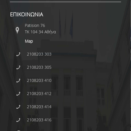
SPECIAL TECHNICAL AND LABORATORY
PERSONEL
ΕΠΙΚΟΙΝΩΝΙΑ
ADMINISTRATIVE STAFF
Patision 76
ΤΚ 104 34 Αθήνα
UNDERGRADUATE STUDIES
Map
STUDY GUIDE
2108203 303
STRUCTURE
2108203 305
PROGRAM COURSES
2108203 410
REGISTRATION
2108203 412
ERASMUS+
2108203 414
INTERNSHIP PROGRAM
2108203 416
STUDY ADVISORS