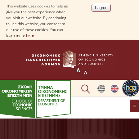
This website uses cookies to help us
give you the best experience when
you visit our website. By continuing
to use this website, you consent to
our use of these cookies. You can
learn more
here
THE DEPARTMENT
AT A GLANCE