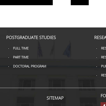
POSTGRADUATE STUDIES
RESE
FULL TIME
RE
PART TIME
RE
DOCTORAL PROGRAM
PU
RE
FO
SITEMAP