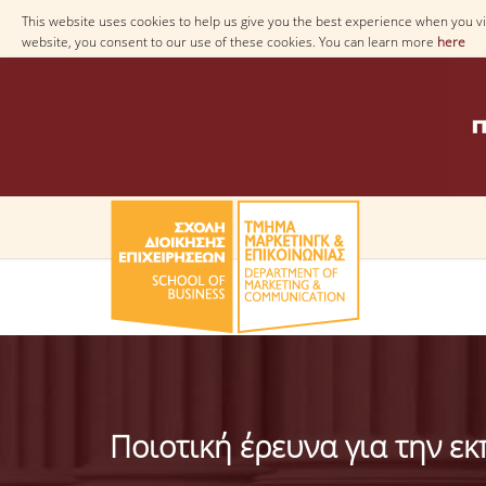
This website uses cookies to help us give you the best experience when you vis
website, you consent to our use of these cookies. You can learn more
here
Ποιοτική έρευνα για την ε