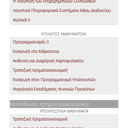
H Λογιστική των Επιχειρηματικών Συνενώσεων
RESEARCH
Λογιστικά Πληροφοριακά Συστήματα Μέσω Διαδικτύου
ALUMNI
Αγγλικά V
PROFESSIONAL BENEFITS
ΕΠΙΛΟΓΕΣ ΜΑΘΗΜΑΤΩΝ
PERMISSION TO PRACTICE
Προγραμματισμός ΙΙ
Εισαγωγή στο Μάρκετινγκ
PROFESSIONAL -CAREER PROSPECTS
Ανάλυση και Διαχείριση Χαρτοφυλακίου
CAREER
Τραπεζική Χρηματοοικονομική
NEWS
Εισαγωγή στον Προγραμματισμό Υπολογιστών
CONTACT
Φορολογία Εισοδήματος Φυσικών Προσώπων
Κατεύθυνση Χρηματοοικονομικής
ΥΠΟΧΡΕΩΤΙΚΑ ΜΑΘΗΜΑΤΑ
Τραπεζική Χρηματοοικονομική