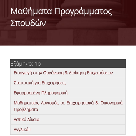
DEPARTMENT ADMINISTRATION
Μαθήματα Προγράμματος
PROFESSIONAL -CAREER PROSPECTS
Σπουδών
INTERNATIONAL RECOGNITION -
DEPARTMENT RANKING LISTS
INTERNATIONAL COLLABORATIONS WITH
FOREIGN UNIVERSITIES
Εξάμηνο: 1ο
CONFERENCES
Εισαγωγή στην Οργάνωση & Διοίκηση Επιχειρήσεων
FACULTY
Στατιστική για Επιχειρήσεις
RESIDENT FACULTY MEMBERS
Εφαρμοσμένη Πληροφορική
Μαθηματικός Λογισμός σε Επιχειρησιακά & Οικονομικά
SPECIAL TEACHING STAFF
Προβλήματα
LABORATORY STAFF
Αστικό Δίκαιο
Αγγλικά Ι
LABORATORY TEACHING FACULTY