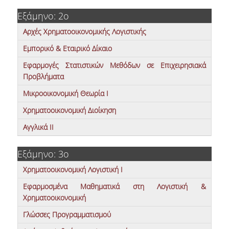
ADMINISTRATIVE STAFF
Εξάμηνο: 2ο
Αρχές Χρηματοοικονομικής Λογιστικής
CURRICULUM
Εμπορικό & Εταιρικό Δίκαιο
UNDERGRADUATE
Εφαρμογές Στατιστικών Μεθόδων σε Επιχειρησιακά
GUIDE OF STUDIES
Προβλήματα
Μικροοικονομική Θεωρία Ι
COURSES OF THE UNDERGRADUATE
PROGRAM
Χρηματοοικονομική Διοίκηση
Αγγλικά ΙΙ
ACADEMIC CALENDAR
SCHOLARSHIPS
Εξάμηνο: 3ο
Χρηματοοικονομική Λογιστική Ι
INTERNSHIP
Εφαρμοσμένα Μαθηματικά στη Λογιστική &
ERASMUS+
Χρηματοοικονομική
POSTGRADUATE
Γλώσσες Προγραμματισμού