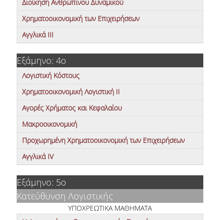
Διοίκηση Ανθρώπινου Δυναμικού
DOCTORAL
Χρηματοοικονομική των Επιχειρήσεων
SERVICES AND INFRASTRUCTURE
Αγγλικά IIΙ
RESEARCH LABS
Εξάμηνο: 4ο
COMPUTER CENTER
Λογιστική Κόστους
LIBRARY
Χρηματοοικονομική Λογιστική ΙΙ
NETWORK SERVICES
Αγορές Χρήματος και Κεφαλαίου
Μακροοικονομική
GET MICROSOFT WINDOWS AND OFFICE
Προχωρημένη Χρηματοοικονομική των Επιχειρήσεων
QUALITY ASSURANCE
Αγγλικά ΙV
CERTIFICATION
Εξάμηνο: 5ο
COMPLAINTS/RECOMMENDATIONS FORM
Κατεύθυνση Λογιστικής
QUALITY ASSURANCE UNIT
ΥΠΟΧΡΕΩΤΙΚΑ ΜΑΘΗΜΑΤΑ