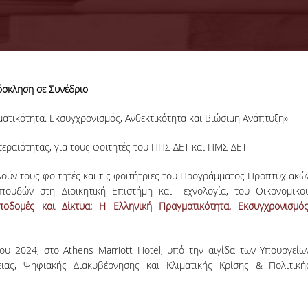
σκληση σε Συνέδριο
11-09-2024
Organization of the
ματικότητα. Εκσυγχρονισμός, Ανθεκτικότητα και Βιώσιμη Ανάπτυξη»
GenAI Hackathon
The Tech f
τεραιότητας, για τους φοιτητές του ΠΠΣ ΔΕΤ και ΠΜΣ ΔΕΤ
Humanity:
Sustainable
λούν τους φοιτητές και τις φοιτήτριες του Προγράμματος Προπτυχιακώ
Development Gen
υδών στη Διοικητική Επιστήμη και Τεχνολογία, του Οικονομικο
Hackathon is comi
ποδομές και Δίκτυα: Η Ελληνική Πραγματικότητα. Εκσυγχρονισμός
to Open Conf.
More
ου 2024, στο Athens Marriott Hotel, υπό την αιγίδα των Υπουργείω
ας, Ψηφιακής Διακυβέρνησης και Κλιματικής Κρίσης & Πολιτική