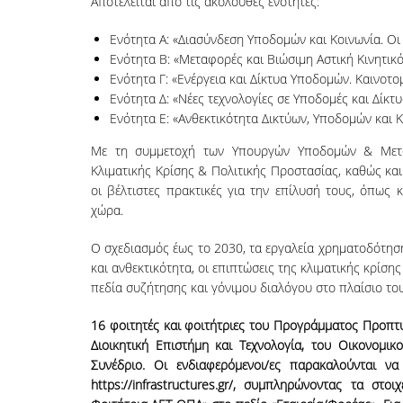
Αποτελείται από τις ακόλουθες ενότητες:
Ενότητα Α: «Διασύνδεση Υποδομών και Κοινωνία. Ο
Ενότητα Β: «Μεταφορές και Βιώσιμη Αστική Κινητικ
Ενότητα Γ: «Ενέργεια και Δίκτυα Υποδομών. Καινοτο
Ενότητα Δ: «Νέες τεχνολογίες σε Υποδομές και Δίκ
Ενότητα Ε: «Ανθεκτικότητα Δικτύων, Υποδομών και Κ
Με τη συμμετοχή των Υπουργών Υποδομών & Μεταφ
Κλιματικής Κρίσης & Πολιτικής Προστασίας, καθώς κ
οι βέλτιστες πρακτικές για την επίλυσή τους, όπως
χώρα.
Ο σχεδιασμός έως το 2030, τα εργαλεία χρηματοδότηση
και ανθεκτικότητα, οι επιπτώσεις της κλιματικής κρίσ
πεδία συζήτησης και γόνιμου διαλόγου στο πλαίσιο το
16 φοιτητές και φοιτήτριες του Προγράμματος Προπ
Διοικητική Επιστήμη και Τεχνολογία, του Οικονομι
Συνέδριο. Οι ενδιαφερόμενοι/ες παρακαλούνται ν
https://infrastructures.gr/
, συμπληρώνοντας τα στοιχ