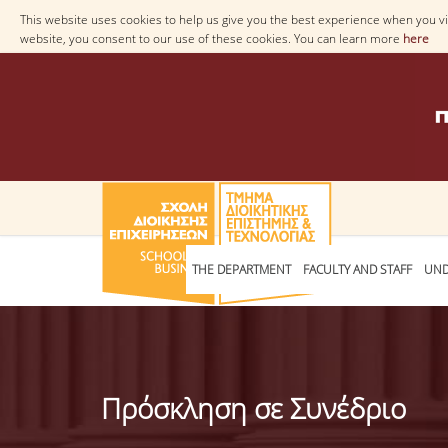
This website uses cookies to help us give you the best experience when you vis
website, you consent to our use of these cookies. You can learn more
here
THE DEPARTMENT
FACULTY AND STAFF
UND
Πρόσκληση σε Συνέδριο