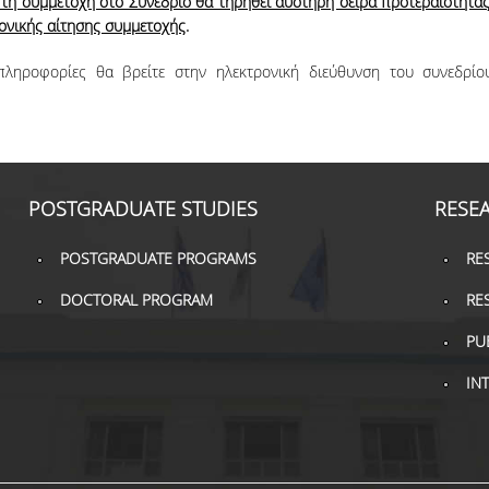
 τη συμμετοχή στο Συνέδριο θα τηρηθεί αυστηρή σειρά προτεραιότητας
ονικής αίτησης συμμετοχής
.
πληροφορίες θα βρείτε στην ηλεκτρονική διεύθυνση του συνεδρίο
POSTGRADUATE STUDIES
RESE
POSTGRADUATE PROGRAMS
RE
DOCTORAL PROGRAM
RE
PU
IN