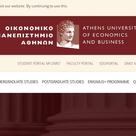
it our website. By continuing to use this
STUDENT PORTAL MY.DMST
FACULTY PORTAL
EDUPORTAL
DMST 
ERGRADUATE STUDIES
POSTGRADUATE STUDIES
ERASMUS+ PROGRAMME
Q