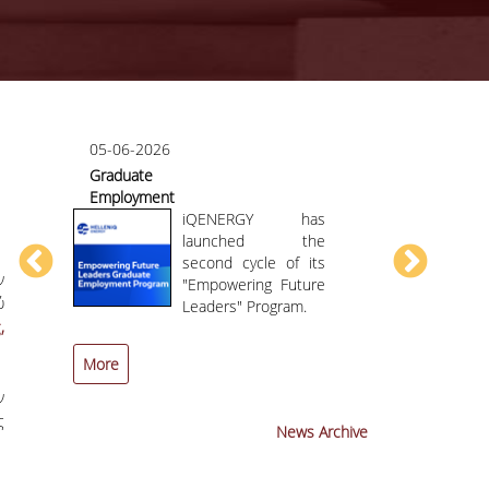
05-06-2026
07-05-2026
Graduate
Course/teac
Employment
evaluation
or
Program HELLENiQ
iQENERGY has
ENERGY
launched the
second cycle of its
ν
AI
"Empowering Future
ύ
ng
Leaders" Program.
,
More
More
ν
ς
News Archive