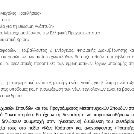
ι Μεγάλες Προκλήσεις»
ότητα»
μία για τη Βιώσιμη Ανάπτυξη»
τυα. Μετασχηματίζοντας την Ελληνική Πραγματικότητα»
λιματική Κρίση»
ορών, Περιβάλλοντος & Ενέργειας, Ψηφιακής Διακυβέρνησης κα
αι εκπροσώπων των αντίστοιχων κλάδων θα συζητηθούν τα προβλήματα
 και οι ρεαλιστικές προοπτικές των εμβληματικών έργων υποδομής στ
ς, η περιφερειακή ανάπτυξη, τα έργα νέας γενιάς για βιώσιμη ανάπτυξ
ης στις υποδομές και η ενσωμάτωση των νέων τεχνολογιών είναι τα βασικ
υ συνεδρίου.
τυχιακών Σπουδών και του Προγράμματος Μεταπτυχιακών Σπουδών στ
κού Πανεπιστημίου, θα έχουν τη δυνατότητα να παρακολουθήσουν τ
α δηλώσουν συμμετοχή στην ηλεκτρονική διεύθυνση του συνεδρίο
εία τους στο πεδίο «Κάνε Κράτηση» και αναγράφοντας «Φοιτητής