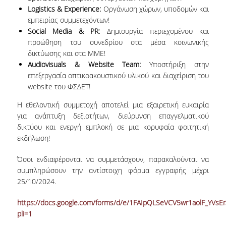
Logistics & Experience:
Οργάνωση χώρων, υποδομών και
VISITING PROFESSORS
εμπειρίας συμμετεχόντων!
Social Media & PR:
Δημιουργία περιεχομένου και
LABORATORY TEACHING STAFF
προώθηση του συνεδρίου στα μέσα κοινωνικής
SPECIAL TECHNICAL LABORATORY STAFF
δικτύωσης και στα ΜΜΕ!
Audiovisuals & Website Team:
Υποστήριξη στην
ADMINISTRATIVE STAFF
επεξεργασία οπτικοακουστικού υλικού και διαχείριση του
website του ΦΣΔΕΤ!
POSTDOCTORAL RESEARCHERS
Η εθελοντική συμμετοχή αποτελεί μια εξαιρετική ευκαιρία
UNDERGRADUATE STUDIES
για ανάπτυξη δεξιοτήτων, διεύρυνση επαγγελματικού
δικτύου και ενεργή εμπλοκή σε μια κορυφαία φοιτητική
εκδήλωση!
CURRICULUM OF THE DEPARTMENT
Όσοι ενδιαφέρονται να συμμετάσχουν, παρακαλούνται να
GUIDE AND STREAMS OF STUDY
συμπληρώσουν την αντίστοιχη φόρμα εγγραφής μέχρι
25/10/2024.
PROGRAM COURSES
https://docs.google.com/forms/d/e/1FAIpQLSeVCV5wr1aolF_YVs
INTERNSHIP AND THESIS
pli=1
TEACHING AND EXAMS