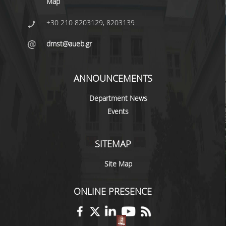
Map
+30 210 8203129, 8203139
QUALITY ASSURANCE
dmst@aueb.gr
QUALITY ASSURANCE POLICY
ACCREDITATION
ANNOUNCEMENTS
EXTERNAL EVALUATION
Department News
Events
QUALITY ASSURANCE UNIT
RESEARCH
SITEMAP
Site Map
RESEARCH ACTIVITIES
RESEARCH LABORATORIES
ONLINE PRESENCE
PUBLICATIONS