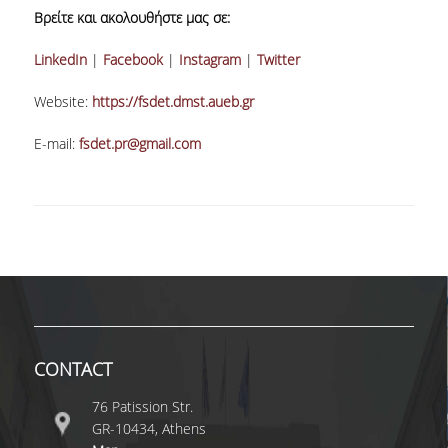
Βρείτε και ακολουθήστε μας σε:
POSTGRADUATE STUDIES
LinkedIn
|
Facebook
|
Ιnstagram
|
Twitter
POSTGRADUATE PROGRAMS
Website:
https://fsdet.dmst.aueb.gr
THE DOCTORAL PROGRAM
E-mail:
fsdet.pr@gmail.com
CURRENT PHD HOLDERS
PHD CANDIDATES
RESEARCH SEMINARS
ERASMUS+ PROGRAMME
CONTACT
COURSES OFFERED BY THE
DEPARTMENT
76 Patission Str.
GR-10434, Athens
DOCUMENTS - USEFUL LINKS