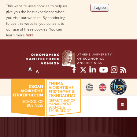
This website uses cookies to help us
give you the best experience when
you visit our website. By continuing
to use this website, you consent to
our use of these cookies. You can
learn more
here
THE DEPARTMENT
AT A GLANCE