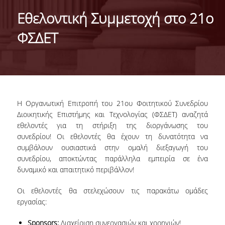
IDENTITY OF THE DEPARTMENT
Εθελοντική Συμμετοχή στο 21ο
MISSION OF THE DEPARTMENT
ΦΣΔΕΤ
ADMINISTRATION
DEPARTMENT ADVISORY COMMITTEE
INTERNATIONAL DISTINCTIONS
Η Οργανωτική Επιτροπή του 21ου Φοιτητικού Συνεδρίου
CAREER PROSPECTS
Διοικητικής Επιστήμης και Τεχνολογίας (ΦΣΔΕΤ) αναζητά
εθελοντές για τη στήριξη της διοργάνωσης του
LABORATORY INFRASTRUCTURE
συνεδρίου! Οι εθελοντές θα έχουν τη δυνατότητα να
συμβάλουν ουσιαστικά στην ομαλή διεξαγωγή του
FACULTY AND STAFF
συνεδρίου, αποκτώντας παράλληλα εμπειρία σε ένα
δυναμικό και απαιτητικό περιβάλλον!
FACULTY OF THE DEPARTMENT
Οι εθελοντές θα στελεχώσουν τις παρακάτω ομάδες
RESIDENT FACULTY MEMBERS
εργασίας:
HONONARY DOCTORATES
Sponsors:
Διαχείριση συνεργασιών και χορηγιών!