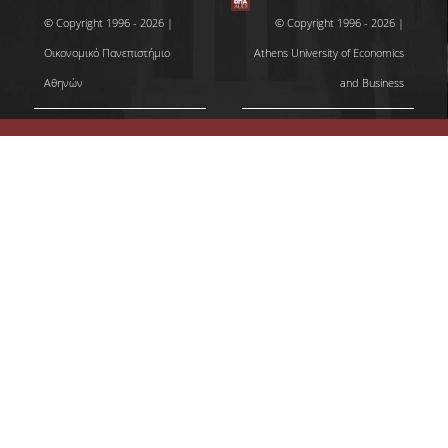
SCIENTIFIC CONFERENCES
© Copyright 1996 - 2026 |
© Copyright 1996 - 2026 |
ALUMNI
Οικονομικό Πανεπιστήμιο
Athens University of Economics
Αθηνών
and Business
GRADUATES OF THE DEPARTMENT
JOB LISTINGS
GRADUATE PROSPECTS
ALUMNI ASSOCIATIONS
NEWS
DEPARTMENT NEWS
EVENTS
CONTACT