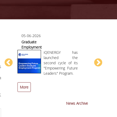
05-06-2026
07-05-2026
Graduate
Course/teac
Employment
evaluation
or
Program HELLENiQ
iQENERGY has
ENERGY
launched the
second cycle of its
5
AI
"Empowering Future
ng
Leaders" Program.
α
More
More
ς
News Archive