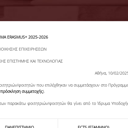
ΜΑ ERASMUS+ 2025-2026
11-09-2024
Organization of the
ΙΟΙΚΗΣΗΣ ΕΠΙΧΕΙΡΗΣΕΩΝ
GenAI Hackathon
The Tech f
ΚΗΣ ΕΠΙΣΤΗΜΗΣ ΚΑΙ ΤΕΧΝΟΛΟΓΙΑΣ
Humanity:
Sustainable
Αθήνα, 10/02/202
Development Gen
Hackathon is comi
ιτητριών/φοιτητών που επιλέχθηκαν να συμμετάσχουν στο Πρόγραμμ
to Open Conf.
πρόσκληση συμμετοχής
).
More
ς των παρακάτω φοιτητριών/φοιτητών θα γίνει από το Ίδρυμα Υποδοχή
ΠΑΝΕΠΙΣΤΗΜΙΟ
ECTS (ΕΞΑΜΗΝΟ)