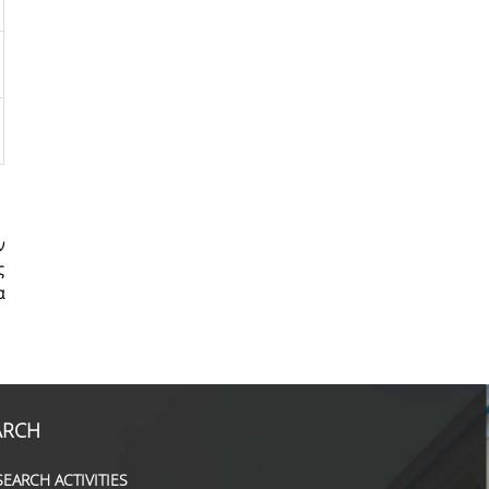
ν
ς
α
ARCH
SEARCH ACTIVITIES