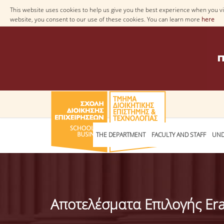
This website uses cookies to help us give you the best experience when you vis
website, you consent to our use of these cookies. You can learn more
here
THE DEPARTMENT
FACULTY AND STAFF
UND
Αποτελέσματα Επιλογής Er