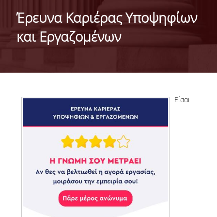
IDENTITY OF THE DEPARTMENT
Έρευνα Καριέρας Υποψηφίων
MISSION OF THE DEPARTMENT
και Εργαζομένων
ADMINISTRATION
DEPARTMENT ADVISORY COMMITTEE
INTERNATIONAL DISTINCTIONS
Είσαι
CAREER PROSPECTS
LABORATORY INFRASTRUCTURE
FACULTY AND STAFF
FACULTY OF THE DEPARTMENT
RESIDENT FACULTY MEMBERS
HONONARY DOCTORATES