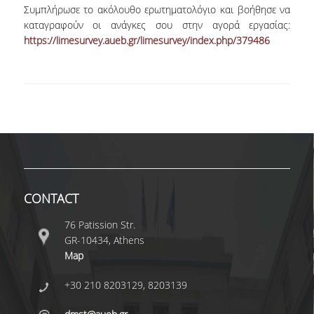
Συμπλήρωσε το ακόλουθο ερωτηματολόγιο και βοήθησε να
καταγραφούν οι ανάγκες σου στην αγορά εργασίας:
POSTGRADUATE STUDIES
https://limesurvey.aueb.gr/limesurvey/index.php/379486
POSTGRADUATE PROGRAMS
THE DOCTORAL PROGRAM
CURRENT PHD HOLDERS
PHD CANDIDATES
CONTACT
RESEARCH SEMINARS
76 Patission Str.
ERASMUS+ PROGRAMME
GR-10434, Athens
Map
COURSES OFFERED BY THE
DEPARTMENT
+30 210 8203129, 8203139
DOCUMENTS - USEFUL LINKS