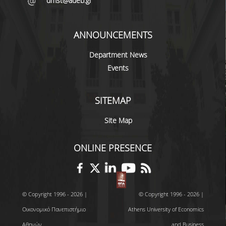
dmst@aueb.gr
QUALITY ASSURANCE
ANNOUNCEMENTS
QUALITY ASSURANCE POLICY
Department News
Events
ACCREDITATION
EXTERNAL EVALUATION
SITEMAP
QUALITY ASSURANCE UNIT
Site Map
RESEARCH
ONLINE PRESENCE
RESEARCH ACTIVITIES
RESEARCH LABORATORIES
© Copyright 1996 - 2026 |
© Copyright 1996 - 2026 |
PUBLICATIONS
Οικονομικό Πανεπιστήμιο
Athens University of Economics
Αθηνών
and Business