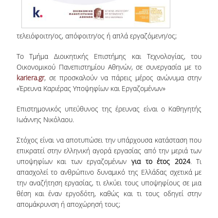
VISITING PROFESSORS
LABORATORY TEACHING STAFF
τελειόφοιτη/ος, απόφοιτη/ος ή απλά εργαζόμενη/ος;
SPECIAL TECHNICAL LABORATORY STAFF
Το Τμήμα Διοικητικής Επιστήμης και Τεχνολογίας, του
Οικονομικού Πανεπιστημίου Αθηνών, σε συνεργασία με το
ADMINISTRATIVE STAFF
kariera.gr
, σε προσκαλούν να πάρεις μέρος ανώνυμα στην
«Έρευνα Καριέρας Υποψηφίων και Εργαζομένων»
POSTDOCTORAL RESEARCHERS
Επιστημονικός υπεύθυνος της έρευνας είναι ο Καθηγητής
UNDERGRADUATE STUDIES
Ιωάννης Νικόλαου.
CURRICULUM OF THE DEPARTMENT
Στόχος είναι να αποτυπώσει την υπάρχουσα κατάσταση που
επικρατεί στην ελληνική αγορά εργασίας από την μεριά των
GUIDE AND STREAMS OF STUDY
υποψηφίων και των εργαζομένων
για το έτος 2024
. Τι
απασχολεί το ανθρώπινο δυναμικό της Ελλάδας σχετικά με
PROGRAM COURSES
την αναζήτηση εργασίας, τι ελκύει τους υποψηφίους σε μια
θέση και έναν εργοδότη, καθώς και τι τους οδηγεί στην
INTERNSHIP AND THESIS
απομάκρυνση ή αποχώρησή τους;
TEACHING AND EXAMS