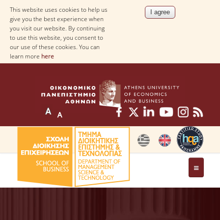
This website uses cookies to help us
give you the best experience when
you visit our website. By continuing
to use this website, you consent to
our use of these cookies. You can
learn more
here
THE DEPARTMENT
AT A GLANCE