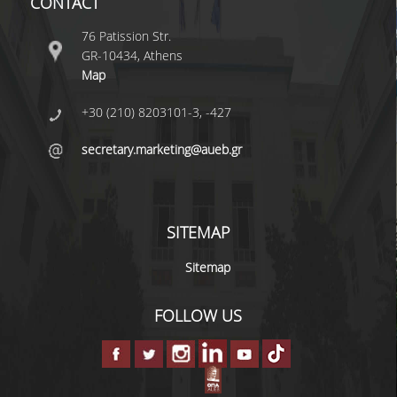
CONTACT
76 Patission Str.
DEGREE PROGRAM
GR-10434, Athens
Map
ACADEMIC CURRICULUM
+30 (210) 8203101-3, -427
ERASMUS+ PROGRAM
secretary.marketing@aueb.gr
INTERNSHIP PROGRAM
POSTGRADUATE STUDIES
SITEMAP
FULL TIME
Sitemap
PART TIME
FOLLOW US
DOCTORAL PROGRAM
QUALITY ASSURANCE