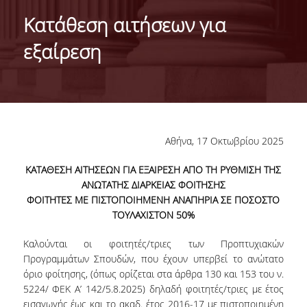
IDENTITY OF THE DEPARTMENT
Κατάθεση αιτήσεων για
MISSION OF THE DEPARTMENT
εξαίρεση
ADMINISTRATION
DEPARTMENT ADVISORY COMMITTEE
INTERNATIONAL DISTINCTIONS
Αθήνα, 17 Οκτωβρίου 2025
CAREER PROSPECTS
ΚΑΤΑΘΕΣΗ ΑΙΤΗΣΕΩΝ ΓΙΑ ΕΞΑΙΡΕΣΗ ΑΠΟ ΤΗ ΡΥΘΜΙΣΗ ΤΗΣ
LABORATORY INFRASTRUCTURE
ΑΝΩΤΑΤΗΣ ΔΙΑΡΚΕΙΑΣ ΦΟΙΤΗΣΗΣ
ΦΟΙΤΗΤΕΣ ΜΕ ΠΙΣΤΟΠΟΙΗΜΕΝΗ ΑΝΑΠΗΡΙΑ ΣΕ ΠΟΣΟΣΤΟ
FACULTY AND STAFF
ΤΟΥΛΑΧΙΣΤΟΝ 50%
FACULTY OF THE DEPARTMENT
Καλούνται οι φοιτητές/τριες των Προπτυχιακών
Προγραμμάτων Σπουδών, που έχουν υπερβεί το ανώτατο
RESIDENT FACULTY MEMBERS
όριο φοίτησης, (όπως ορίζεται στα άρθρα 130 και 153 του ν.
5224/ ΦΕΚ Α’ 142/5.8.2025) δηλαδή φοιτητές/τριες με έτος
HONONARY DOCTORATES
εισαγωγής έως και το ακαδ. έτος 2016-17 με πιστοποιημένη