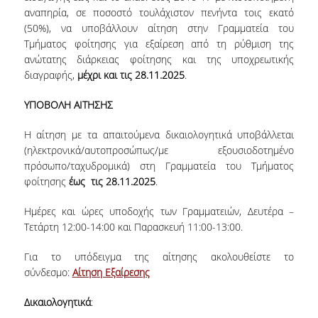
αναπηρία, σε ποσοστό τουλάχιστον πενήντα τοις εκατό
VISITING PROFESSORS
(50%), να υποβάλλουν αίτηση στην Γραμματεία του
Τμήματος φοίτησης για εξαίρεση από τη ρύθμιση της
LABORATORY TEACHING STAFF
ανώτατης διάρκειας φοίτησης και της υποχρεωτικής
SPECIAL TECHNICAL LABORATORY STAFF
διαγραφής,
μέχρι και τις 28.11.2025
.
ADMINISTRATIVE STAFF
ΥΠΟΒΟΛΗ ΑΙΤΗΣΗΣ
POSTDOCTORAL RESEARCHERS
Η αίτηση με τα απαιτούμενα δικαιολογητικά υποβάλλεται
(ηλεκτρονικά/αυτοπροσώπως/με εξουσιοδοτημένο
UNDERGRADUATE STUDIES
πρόσωπο/ταχυδρομικά) στη Γραμματεία του Τμήματος
φοίτησης
έως
τις 28.11.2025
.
CURRICULUM OF THE DEPARTMENT
Ημέρες και ώρες υποδοχής των Γραμματειών, Δευτέρα –
Τετάρτη 12:00-14:00 και Παρασκευή 11:00-13:00.
GUIDE AND STREAMS OF STUDY
PROGRAM COURSES
Για το υπόδειγμα της αίτησης ακολουθείστε το
σύνδεσμο:
Αίτηση Εξαίρεσης
INTERNSHIP AND THESIS
Δικαιολογητικά
:
TEACHING AND EXAMS