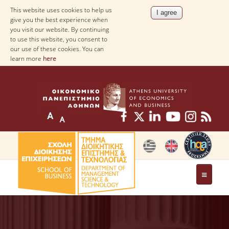
This website uses cookies to help us
give you the best experience when
you visit our website. By continuing
to use this website, you consent to
our use of these cookies. You can
learn more
here
THE DEPARTMENT
AT A GLANCE