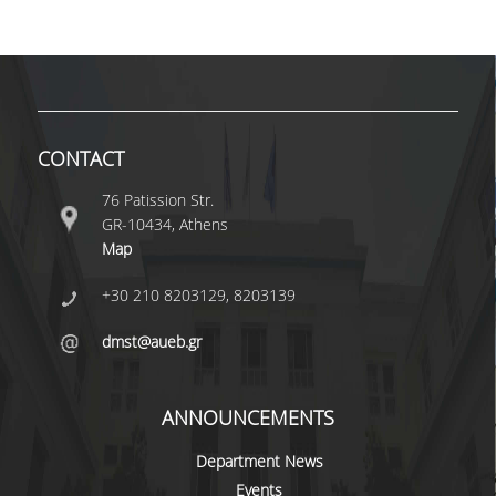
QUALITY ASSURANCE
QUALITY ASSURANCE POLICY
CONTACT
ACCREDITATION
76 Patission Str.
EXTERNAL EVALUATION
GR-10434, Athens
QUALITY ASSURANCE UNIT
Map
+30 210 8203129, 8203139
RESEARCH
dmst@aueb.gr
RESEARCH ACTIVITIES
RESEARCH LABORATORIES
ANNOUNCEMENTS
PUBLICATIONS
Department News
Events