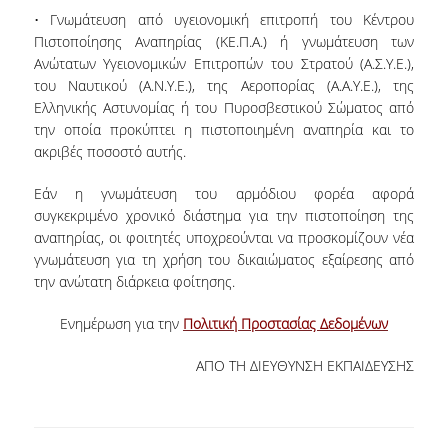
• Γνωμάτευση από υγειονομική επιτροπή του Κέντρου
Πιστοποίησης Αναπηρίας (ΚΕ.Π.Α.) ή γνωμάτευση των
POSTGRADUATE STUDIES
Ανώτατων Υγειονομικών Επιτροπών του Στρατού (Α.Σ.Υ.Ε.),
του Ναυτικού (Α.Ν.Υ.Ε.), της Αεροπορίας (Α.Α.Υ.Ε.), της
POSTGRADUATE PROGRAMS
Ελληνικής Αστυνομίας ή του Πυροσβεστικού Σώματος από
την οποία προκύπτει η πιστοποιημένη αναπηρία και το
THE DOCTORAL PROGRAM
ακριβές ποσοστό αυτής.
CURRENT PHD HOLDERS
Εάν η γνωμάτευση του αρμόδιου φορέα αφορά
συγκεκριμένο χρονικό διάστημα για την πιστοποίηση της
PHD CANDIDATES
αναπηρίας, οι φοιτητές υποχρεούνται να προσκομίζουν νέα
γνωμάτευση για τη χρήση του δικαιώματος εξαίρεσης από
RESEARCH SEMINARS
την ανώτατη διάρκεια φοίτησης.
Ενημέρωση για την
Πολιτική Προστασίας Δεδομένων
ERASMUS+ PROGRAMME
ΑΠΟ ΤΗ ΔΙΕΥΘΥΝΣΗ ΕΚΠΑΙΔΕΥΣΗΣ
COURSES OFFERED BY THE
DEPARTMENT
DOCUMENTS - USEFUL LINKS