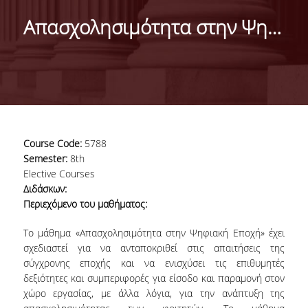
DEPARTMENT
Απασχολησιμότητα στην Ψηφιακή Εποχή
MISSION OF THE DEPARTMENT
INFRASTRUCTURE
TESTIMONIALS
AT A GLANCE
Course Code:
5788
FACULTY
Semester:
8th
Elective Courses
RESIDENT FACULTY MEMBERS
Διδάσκων:
Περιεχόμενο του μαθήματος:
SCIENTIFIC ASSOCIATES
Το μάθημα «Απασχολησιμότητα στην Ψηφιακή Εποχή» έχει
LABORATORIAL TEACHING STAFF
σχεδιαστεί για να ανταποκριθεί στις απαιτήσεις της
σύγχρονης εποχής και να ενισχύσει τις επιθυμητές
PHD CANDIDATES
δεξιότητες και συμπεριφορές για είσοδο και παραμονή στον
χώρο εργασίας, με άλλα λόγια, για την ανάπτυξη της
UNDERGRADUATE STUDIES