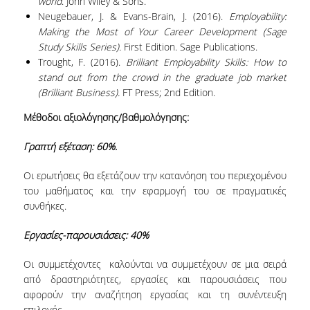
world
. John Wiley & Sons.
Neugebauer, J. & Evans-Brain, J. (2016).
Employability:
COMPLETED PHD DISSERTATIONS
Making the Most of Your Career Development (Sage
Study Skills Series).
First Edition. Sage Publications.
CURRENT PHD
Trought, F. (2016).
Brilliant Employability Skills: How to
DISSERTATIONS
stand out from the crowd in the graduate job market
(Brilliant Business).
FT Press; 2nd Edition.
FUNDED PROGRAMS
Μέθοδοι αξιολόγησης/βαθμολόγησης:
RESEARCH SEMINARS
Γραπτή εξέταση: 60%.
CONTACT
Οι ερωτήσεις θα εξετάζουν την κατανόηση του περιεχομένου
του μαθήματος και την εφαρμογή του σε πραγματικές
συνθήκες.
Εργασίες-παρουσιάσεις: 40%
Οι συμμετέχοντες καλούνται να συμμετέχουν σε μια σειρά
από δραστηριότητες, εργασίες και παρουσιάσεις που
αφορούν την αναζήτηση εργασίας και τη συνέντευξη
επιλογής.