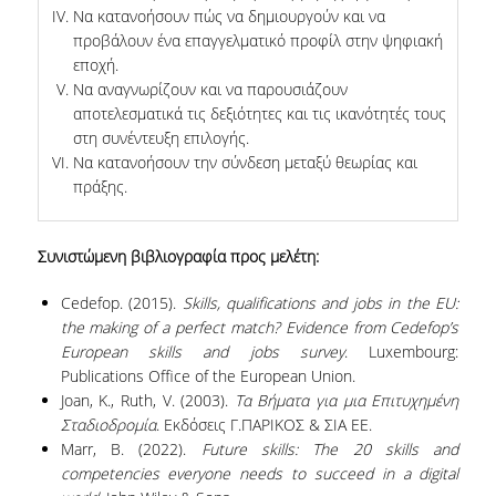
Να κατανοήσουν πώς να δημιουργούν και να
UNDERGRADUATE STUDY PROGRAMME -
ACCREDITATION
προβάλουν ένα επαγγελματικό προφίλ στην ψηφιακή
εποχή.
QUALITY ASSURANCE UNIT
Να αναγνωρίζουν και να παρουσιάζουν
αποτελεσματικά τις δεξιότητες και τις ικανότητές τους
στη συνέντευξη επιλογής.
RESEARCH
Να κατανοήσουν την σύνδεση μεταξύ θεωρίας και
πράξης.
RESEARCH LABS
RESEARCH AREAS
Συνιστώμενη βιβλιογραφία προς μελέτη:
PUBLICATIONS
Cedefop. (2015).
Skills, qualifications and jobs in the EU:
the making of a perfect match? Evidence from Cedefop’s
PUBLICATIONS IN SCIENTIFIC
European skills and jobs survey
. Luxembourg:
JOURNALS
Publications Office of the European Union.
Joan, Κ., Ruth, V. (2003).
Τα Βήματα για μια Επιτυχημένη
PUBLICATIONS IN CONFERENCES
Σταδιοδρομία
. Εκδόσεις Γ.ΠΑΡΙΚΟΣ & ΣΙΑ ΕΕ.
Marr, B. (2022).
Future skills: The 20 skills and
RESEARCH PROJECTS - PHDS
competencies everyone needs to succeed in a digital