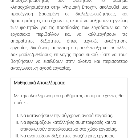
απασχολησιμότητας των φοιτητών. Το μάθημα
«Απασχολησιμότητα στην Ψηφιακή Εποχή», ακολουθεί μια
προσέγγιση βασισμένη σε διαλέξεις-συζητήσεις και
DEGREE PROGRAM
δραστηριότητες που έχουν ως σκοπό να αυξήσουν τη γνώση
των φοιτητών για τις προσδοκίες των εργοδοτών και το
ACADEMIC CURRICULUM
εργασιακό περιβάλλον και να καλλιεργήσουν τις
απαραίτητες δεξιότητες, όπως τεχνικές αναζήτησης
ERASMUS+ PROGRAM
εργασίας, δικτύωση, απόδοση στη συνέντευξη και σε άλλες
INTERNSHIP PROGRAM
δοκιμασίες/μεθόδους επιλογής προσωπικού, ώστε να τους
βοηθήσουν να εισέλθουν στην ολοένα και περισσότερο
ανταγωνιστική αγορά εργασίας.
POSTGRADUATE STUDIES
Μαθησιακά Αποτελέσματα:
FULL TIME
Με την ολοκλήρωση του μαθήματος οι συμμετέχοντες θα
PART TIME
πρέπει:
DOCTORAL PROGRAM
Να κατανοήσουν την σύγχρονη αγορά εργασίας.
Να εφαρμόζουν κατάλληλες συμπεριφορές και να
QUALITY ASSURANCE
επικοινωνούν αποτελεσματικά στο χώρο εργασίας.
Να αναπτύξουν δεξιότητες αναζήτησης εργασίας.