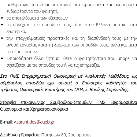
μαθημάτων που είναι πιο κοντά στα προσωπικά και ακαδημαϊκά
ΑΙΤΗΣΕΙΣ
ενδιαφέροντα του φοιτητή,
τα αποτελέσματα των εξετάσεων,
ΔΙΑΔΙΚΑΣΙΑ ΥΠΟΒΟΛΗΣ
τη συνέχιση των σπουδών τους τόσο στην Ελλάδα όσο και στο
εξωτερικό,
ΚΡΙΤΗΡΙΑ ΕΠΙΛΟΓΗΣ
την επαγγελματικές προοπτικές και τη διασύνδεσή τους με την
αγορά εργασίας κατά τη διάρκεια των σπουδών τους, αλλά και μετά
ΔΙΔΑΚΤΙΚΟ ΠΡΟΣΩΠΙΚΟ
το πέρας αυτών.
Οποιοδήποτε άλλο ζήτημα θέτει ο φοιτητής/τρια που μπορεί να
ΝΕΑ-ΑΝΑΚΟΙΝΩΣΕΙΣ
σχετίζεται με τις σπουδές του ή να τις επηρεάζει.
Στο ΠΜΣ Επιχειρηματική Οικονομική με Αναλυτικές Μεθόδους, ως
ΔΙΑΣΦΑΛΙΣΗ ΠΟΙΟΤΗΤΑΣ
σύμβουλος σπουδών έχει οριστεί ο Επίκουρος καθηγητής του
τμήματος Οικονομικής Επιστήμης του ΟΠΑ, κ. Βασίλης Σαραντίδης.
ΠΟΛΙΤΙΚΗ ΠΟΙΟΤΗΤΑΣ
Στοιχεία επικοινωνίας Συμβούλου-Σπουδών ΠΜΣ Εφαρμοσμένα
ΑΞΙΟΛΟΓΗΣΗ ΕΚΠΑΙΔΕΥΤΙΚΟΥ ΕΡΓΟΥ
Οικονομικά και Χρηματοοικονομικά
ΔΕΔΟΜΕΝΑ ΠΟΙΟΤΗΤΑΣ
E-mail:
v.sarantides@aueb.gr
ΜΟ.ΔΙ.Π
Διεύθυνση Γραφείου:
Πατησίων 80, 2ος όροφος