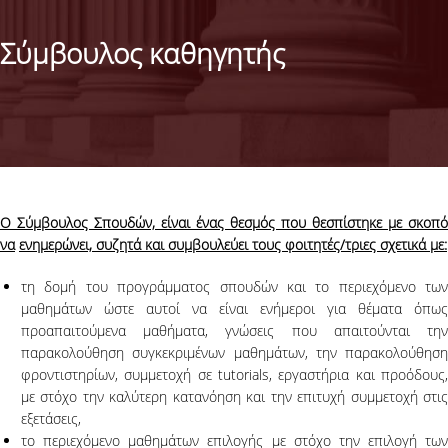
ΣΚΟΠΟΣ
Σύμβουλος καθηγητής
ΙΔΡΥΣΗ-ΚΑΝΟΝΙΣΜΟΣ
ΣΥΜΒΟΥΛΟΣ ΚΑΘΗΓΗΤΗΣ
ΕΞΩΤΕΡΙΚΗ ΣΥΜΒΟΥΛΕΥΤΙΚΗ ΕΠΙΤΡΟΠΗ
ΕΠΙΛΟΓΕΣ ΚΑΡΙΕΡΑΣ
Ο Σύμβουλος Σπουδών, είναι ένας θεσμός που θεσπίστηκε με σκοπό
να
ενημερώνει, συζητά και συμβουλεύει τους φοιτητές/τριες σχετικά με:
ΔΟΜΗ ΣΠΟΥΔΩΝ
τη δομή του προγράμματος σπουδών και το περιεχόμενο των
ΟΔΗΓΟΣ ΣΠΟΥΔΩΝ
μαθημάτων ώστε αυτοί να είναι ενήμεροι για θέματα όπως
προαπαιτούμενα μαθήματα, γνώσεις που απαιτούνται την
ΠΡΟΓΡΑΜΜΑ ΣΠΟΥΔΩΝ
παρακολούθηση συγκεκριμένων μαθημάτων, την παρακολούθηση
φροντιστηρίων, συμμετοχή σε tutorials, εργαστήρια και προόδους,
ΤΕΛΗ ΦΟΙΤΗΣΗΣ-ΥΠΟΤΡΟΦΙΕΣ
με στόχο την καλύτερη κατανόηση και την επιτυχή συμμετοχή στις
εξετάσεις,
ΣΥΧΝΕΣ ΕΡΩΤΗΣΕΙΣ
το περιεχόμενο μαθημάτων επιλογής με στόχο την επιλογή των