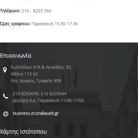
ΕΠΙΚΟΙΝΩΝΙΑ
Τηλέφωνο:
210 - 8203 566
Ώρες γραφειου:
Παρασκευή 15:30-17:30
ΦΟΡΜΑ ΥΠΟΒΟΛΗΣ ΣΥΣΤΑΣΕΩΝ/
ΠΑΡΑΠΟΝΩΝ
ΧΡΗΣΙΜΟΙ ΣΥΝΔΕΣΜΟΙ
Επικοινωνία
Ευελπίδων 47Α & Λευκάδος 33,
Αθήνα 113 62
9ος όροφος, Γραφείο 909
210 8203649, 210 8203644
Δευτέρα έως Παρασκευή 11:00-17:00
business.econ@aueb.gr
Χάρτης Ιστότοπου