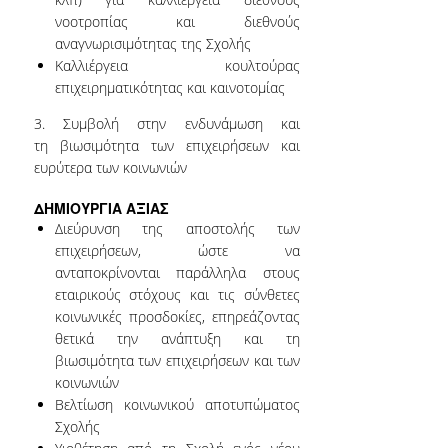
ΣΧΟΛΗΣ & ΠΜΣ
νοοτροπίας και διεθνούς
αναγνωρισιμότητας της Σχολής
ΔΙΑΚΡΙΣΕΙΣ ΚΑΘΗΓΗΤΩΝ
Καλλιέργεια κουλτούρας
ΚΑΙ ΦΟΙΤΗΤΩΝ
επιχειρηματικότητας και καινοτομίας
ΑΠΟΦΟΙΤΟΙ
3.
Συμβολή στην
ενδυνάμωση
και
τη
βιωσιμότητα
των επιχειρήσεων και
ευρύτερα των κοινωνιών
ΣΠΟΥΔΕΣ
ΑΠΟΦΟΙΤΩΝ ΣΕ
ΔΗΜΙΟΥΡΓΙΑ ΑΞΙΑΣ
ΠΑΝΕΠΙΣΤΗΜΙΑ
Διεύρυνση της αποστολής των
ΤΟΥ ΕΞΩΤΕΡΙΚΟΥ
επιχειρήσεων, ώστε να
ανταποκρίνονται παράλληλα στους
ΣΥΛΛΟΓΟΙ
εταιρικούς στόχους και τις σύνθετες
ΑΠΟΦΟΙΤΩΝ
κοινωνικές προσδοκίες, επηρεάζοντας
θετικά την ανάπτυξη και τη
ALUMNI AUEB
βιωσιμότητα των επιχειρήσεων και των
κοινωνιών
ΕΠΙΚΟΙΝΩΝΙΑ
Βελτίωση κοινωνικού αποτυπώματος
Σχολής