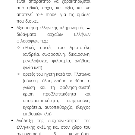
Μ
είναι απαραίτητο να χαρακτηρίζεται
Διοί
κ
από ηθικές αρχές και αξίες και να
Επιχ
Ε
ΜΕΛΗ ΔΕΠ
αποτελεί role model για τις ομάδες
της
τ
που διοικεί.
ΣΔΕ
Σ
ΕΠΙΤΙΜΟΙ ΔΙΔΑΚΤΟΡΕΣ
Αξιοποίηση ελληνικής κληρονομιάς →
του
τ
διδάγματα αρχαίων Ελλήνων
ΟΠΑ.
Ο
ΜΕΛΗ Ε.ΔΙ.Π.
φιλοσόφων, π.χ.:
ηθικές αρετές του Αριστοτέλη
ΜΕΛΗ Ε.Τ.Ε.Π.
(ανδρεία, σωφροσύνη, δικαιοσύνη,
μεγαλοψυχία, φιλοτιμία, αλήθεια,
ΔΙΑΣΦΑΛΙΣΗ
φιλία κλπ)
ΠΟΙΟΤΗΤΑΣ
αρετές του ηγέτη κατά τον Πλάτωνα
(σύνεση, τόλμη, δράση με βάση τη
γνώση και τη φρόνηση-σωστή
ΠΟΛΙΤΙΚΗ
κρίση, προβλεπτικότητα και
ΠΟΙΟΤΗΤΑΣ
αποφασιστικότητα, σωφροσύνη,
εγκράτεια, αυτοπειθαρχία, έλεγχος
ΔΕΔΟΜΕΝΑ
επιθυμιών κλπ)
ΠΟΙΟΤΗΤΑΣ
Ανάδειξη της διαχρονικότητας της
ΠΙΣΤΟΠΟΙΗΣΗ
ελληνικής σκέψης και στον χώρο του
management & καινοτόμος