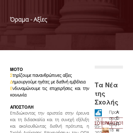
ΝΕΑ-ΑΝΑΚΟΙΝΩΣΕΙΣ
ΠΡΟΚΗΡΥΞΕΙΣ
Όραμα - Αξίες
ΔΕΛΤΙΑ ΤΥΠΟΥ
ΣΠΟΥΔΕΣ
ΒΑΣΕΙΣ ΕΙΣΑΓΩΓΗΣ
ΠΡΟΠΤΥΧΙΑΚΕΣ
MOTO
ΣΠΟΥΔΕΣ
Σ
τηρίζουμε πανανθρώπινες αξίες
Δ
ημιουργούμε ηγέτες με διεθνή εμβέλεια
Τα Νέα
ΜΕΤΑΠΤΥΧΙΑΚΕΣ
Ε
νδυναμώνουμε τις επιχειρήσεις και την
της
ΣΠΟΥΔΕΣ
κοινωνία
Σxολής
ΕΚΠΑΙΔΕΥΤΙΚΑ
ΑΠΟΣΤΟΛΗ
ΕΡΓΑΣΤΗΡΙΑ
Ανακήρυξη
Πραγματοπο
Αποτελέ
07-
23-
Επιδιώκοντας την αριστεία στην έρευνα
υποψηφίων
στις
Εκλογών
05-
06-
και τη διδασκαλία και τη συνεχή εξέλιξη
07-
12-
1
ΠΕΡΙΣΣΟΤΕΡΑ
ΠΕΡΙΣΣΟΤΕΡΑ
ΨΗΦΙΑΚΕΣ ΥΠΗΡΕΣΙΕΣ
για
στις
Προέδρ
2025
2025
και ακολουθώντας διεθνή πρότυπα, η
05-
05-
0
τη
18
και
Προκήρυξη
Ανακ
Σχολή Διοίκησης Επιχειρήσεων του ΟΠΑ
2025
2026
2