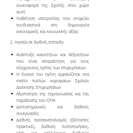
ΑΞΙΟΛΟΓΗΣΗ
συνεισφορά της Σχολής στον χώρο
αυτό
ΜΟ.ΔΙ.Π.
Υιοθέτηση νοοτροπίας που στοχεύει
συνδυαστικά στη δημιουργία
οικονομικής και κοινωνικής αξίας
ΕΡΕΥΝΑ
2. Ηγεσία
σε διεθνές επίπεδο
ΕΡΕΥΝΗΤΙΚΑ ΕΡΓΑΣΤΗΡΙΑ
Ανάπτυξη ικανοτήτων και δεξιοτήτων
ΔΗΜΟΣΙΕΥΣΕΙΣ ΣΕ
που είναι απαραίτητες για τους
ΕΠΙΣΤΗΜΟΝΙΚΑ
σύγχρονους ηγέτες των επιχειρήσεων
ΠΕΡΙΟΔΙΚΑ
Η έννοια του ηγέτη εμφανίζεται στα
motto πολλών κορυφαίων Σχολών
ΔΗΜΟΣΙΕΥΣΕΙΣ ΣΕ
Διοίκησης Επιχειρήσεων
ΕΠΙΣΤΗΜΟΝΙΚΑ
Αξιοποίηση της τεχνογνωσίας και της
ΣΥΝΕΔΡΙΑ
παράδοσης του ΟΠΑ
Διεπιστημονικές και διεθνείς
ΔΙΑΚΡΙΣΕΙΣ
συνεργασίες
Διεθνής προσανατολισμός (βέλτιστες
ΠΙΣΤΟΠΟΙΗΣΕΙΣ ΚΑΙ
πρακτικές, διεθνείς πιστοποιήσεις,
ΛΙΣΤΕΣ ΚΑΤΑΤΑΞΗΣ
κλπ) για καλλιέργεια διεθνούς