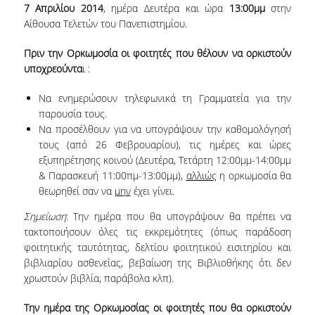
7 Απριλίου 2014
, ημέρα Δευτέρα και ώρα
13:00μμ
στην
VISITING PROFESSORS
Αίθουσα Τελετών του Πανεπιστημίου.
LABORATORY TEACHING STAFF
Πριν την Ορκωμοσία οι φοιτητές που θέλουν να ορκιστούν
υποχρεούντα
ι :
SPECIAL TECHNICAL LABORATORY STAFF
Να ενημερώσουν τηλεφωνικά τη Γραμματεία για την
ADMINISTRATIVE STAFF
παρουσία τους.
Να προσέλθουν για να υπογράψουν την καθομολόγησή
POSTDOCTORAL RESEARCHERS
τους (από 26 Φεβρουαρίου), τις ημέρες και ώρες
UNDERGRADUATE STUDIES
εξυπηρέτησης κοινού (Δευτέρα, Τετάρτη 12:00μμ-14:00μμ
& Παρασκευή 11:00πμ-13:00μμ),
αλλιώς
η ορκωμοσία θα
θεωρηθεί σαν να
μην
έχει γίνει.
CURRICULUM OF THE DEPARTMENT
Σημείωση
: Την ημέρα που θα υπογράψουν θα πρέπει να
GUIDE AND STREAMS OF STUDY
τακτοποιήσουν όλες τις εκκρεμότητες (όπως παράδοση
φοιτητικής ταυτότητας, δελτίου φοιτητικού εισιτηρίου και
PROGRAM COURSES
βιβλιαρίου ασθενείας, βεβαίωση της Βιβλιοθήκης ότι δεν
χρωστούν βιβλία, παράβολα κλπ).
INTERNSHIP AND THESIS
Την ημέρα της Ορκωμοσίας οι φοιτητές που θα ορκιστούν
TEACHING AND EXAMS