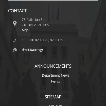
CONTACT
QUALITY ASSURANCE
76 Patission Str.
QUALITY ASSURANCE POLICY
GR-10434, Athens
Map
ACCREDITATION
+30 210 8203129, 8203139
EXTERNAL EVALUATION
dmst@aueb.gr
QUALITY ASSURANCE UNIT
RESEARCH
ANNOUNCEMENTS
Department News
RESEARCH ACTIVITIES
Events
RESEARCH LABORATORIES
SITEMAP
PUBLICATIONS