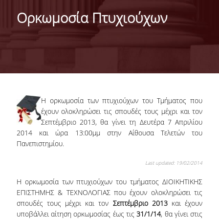
IDENTITY OF THE DEPARTMENT
Ορκωμοσία Πτυχιούχων
MISSION OF THE DEPARTMENT
ADMINISTRATION
DEPARTMENT ADVISORY COMMITTEE
INTERNATIONAL DISTINCTIONS
Η ορκωμοσία των πτυχιούχων του Τμήματος που
CAREER PROSPECTS
έχουν ολοκληρώσει τις σπουδές τους μέχρι και τον
Σεπτέμβριο 2013, θα γίνει τη Δευτέρα 7 Απριλίου
LABORATORY INFRASTRUCTURE
2014 και ώρα 13:00μμ στην Αίθουσα Τελετών του
Πανεπιστημίου.
FACULTY AND STAFF
Last updated: 19/02/2014
FACULTY OF THE DEPARTMENT
Η ορκωμοσία των πτυχιούχων του τμήματος ΔΙΟΙΚΗΤΙΚΗΣ
RESIDENT FACULTY MEMBERS
ΕΠΙΣΤΗΜΗΣ & ΤΕΧΝΟΛΟΓΙΑΣ που έχουν ολοκληρώσει τις
σπουδές τους μέχρι και τον
Σεπτέμβριο 2013
και έχουν
HONONARY DOCTORATES
υποβάλλει αίτηση ορκωμοσίας έως τις
31/1/14
, θα γίνει στις