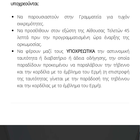
υποχρεούνται:
POSTGRADUATE STUDIES
Να παρουσιαστούν στην Γραμματεία για τυχόν
εκκρεμότητες.
Να προσέλθουν στον εξώστη της Αίθουσας Τελετών 45
POSTGRADUATE PROGRAMS
λεπτά πριν την προγραμματισμένη ώρα έναρξης της
THE DOCTORAL PROGRAM
ορκωμοσίας.
Να φέρουν μαζί τους
ΥΠΟΧΡΕΩΤΙΚΑ
την αστυνομική
ταυτότητα ή διαβατήριο ή άδεια οδήγησης, την οποία
CURRENT PHD HOLDERS
παραδίδουν προκειμένου να παραλάβουν την τήβεννο
και την κορδέλα με το έμβλημα του Ερμή (η επιστροφή
PHD CANDIDATES
της ταυτότητας γίνεται με την παράδοσή της τηβέννου
και την κορδέλας με το έμβλημα του Ερμή).
RESEARCH SEMINARS
ERASMUS+ PROGRAMME
COURSES OFFERED BY THE
DEPARTMENT
DOCUMENTS - USEFUL LINKS