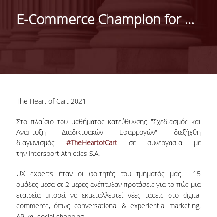
DEPARTMENT
E-Commerce Champion for 2021 | Διαγωνισμός
MISSION OF THE DEPARTMENT
INFRASTRUCTURE
TESTIMONIALS
AT A GLANCE
The Heart of Cart 2021
FACULTY
Στο πλαίσιο του μαθήματος κατεύθυνσης "Σχεδιασμός και
Ανάπτυξη Διαδικτυακών Εφαρμογών" διεξήχθη
RESIDENT FACULTY MEMBERS
διαγωνισμός
#ΤheHeartofCart
σε συνεργασία με
SCIENTIFIC ASSOCIATES
την Intersport Athletics S.A.
LABORATORIAL TEACHING STAFF
UX experts ήταν οι φοιτητές του τμήματός μας. 15
ομάδες μέσα σε 2 μέρες ανέπτυξαν προτάσεις για το πώς μια
PHD CANDIDATES
εταιρεία μπορεί να εκμεταλλευτεί νέες τάσεις στο digital
commerce, όπως conversational & experiential marketing,
AR και social shopping.
UNDERGRADUATE STUDIES