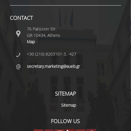
UNDERGRADUATE STUDY PROGRAMME -
ACCREDITATION
CONTACT
QUALITY ASSURANCE UNIT
76 Patission Str.
GR-10434, Athens
RESEARCH
Map
RESEARCH LABS
+30 (210) 8203101-3, -427
RESEARCH AREAS
secretary.marketing@aueb.gr
PUBLICATIONS
PUBLICATIONS IN SCIENTIFIC
SITEMAP
JOURNALS
Sitemap
PUBLICATIONS IN CONFERENCES
FOLLOW US
RESEARCH PROJECTS - PHDS