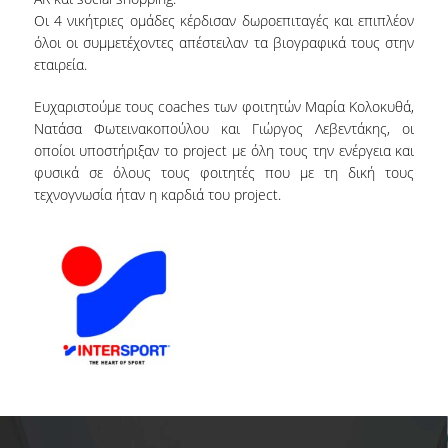
Οι 4 νικήτριες ομάδες κέρδισαν δωροεπιταγές και επιπλέον
όλοι οι συμμετέχοντες απέστειλαν τα βιογραφικά τους στην
DEGREE PROGRAM
εταιρεία.
ACADEMIC CURRICULUM
Ευχαριστούμε τους coaches των φοιτητών Μαρία Κολοκυθά,
Νατάσα Φωτεινακοπούλου και Γιώργος Λεβεντάκης, οι
ERASMUS+ PROGRAM
οποίοι υποστήριξαν το project με όλη τους την ενέργεια και
φυσικά σε όλους τους φοιτητές που με τη δική τους
INTERNSHIP PROGRAM
τεχνογνωσία ήταν η καρδιά του project.
POSTGRADUATE STUDIES
FULL TIME
PART TIME
DOCTORAL PROGRAM
QUALITY ASSURANCE