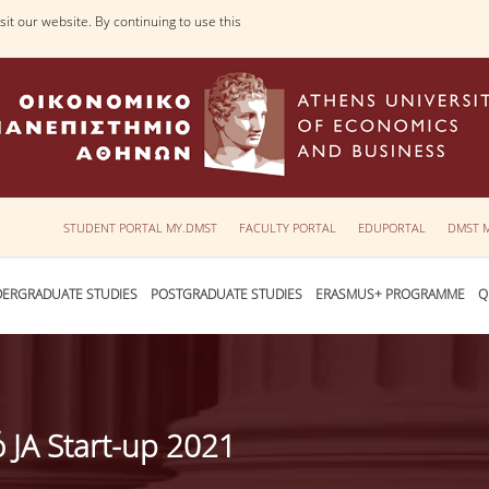
it our website. By continuing to use this
STUDENT PORTAL MY.DMST
FACULTY PORTAL
EDUPORTAL
DMST 
ERGRADUATE STUDIES
POSTGRADUATE STUDIES
ERASMUS+ PROGRAMME
Q
 JA Start-up 2021