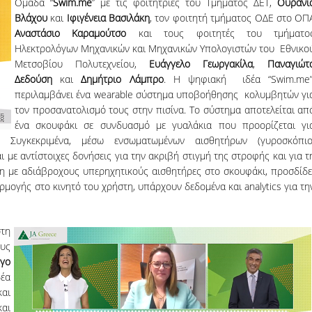
Ομάδα “
Swim.me
” με τις φοιτήτριες του Τμήματος ΔΕΤ,
Ουρανί
Βλάχου
και
Ιφιγένεια Βασιλάκη
, τον φοιτητή τμήματος ΟΔΕ στο ΟΠ
Αναστάσιο Καραμούτσο
και τους φοιτητές του τμήματο
Ηλεκτρολόγων Μηχανικών και Μηχανικών Υπολογιστών του Εθνικο
Μετσοβίου Πολυτεχνείου,
Ευάγγελο Γεωργακίλα
,
Παναγιώτ
Δεδούση
και
Δημήτριο Λάμπρο
. Η ψηφιακή ιδέα “Swim.me”
περιλαμβάνει ένα wearable σύστημα υποβοήθησης κολυμβητών γι
τον προσανατολισμό τους στην πισίνα. Το σύστημα αποτελείται απ
ένα σκουφάκι σε συνδυασμό με γυαλάκια που προορίζεται γι
Συγκεκριμένα, μέσω ενσωματωμένων αισθητήρων (γυροσκόπιο
ι με αντίστοιχες δονήσεις για την ακριβή στιγμή της στροφής και για τ
ση με αδιάβροχους υπερηχητικούς αισθητήρες στο σκουφάκι, προσδίδε
ρμογής στο κινητό του χρήστη, υπάρχουν δεδομένα και analytics για τη
στη
ους
ργο
δέα
και
και