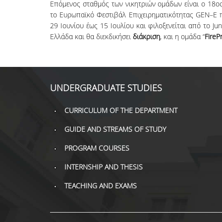
Επόμενος σταθμός των νικητριών ομάδων είναι ο 18oς
το Ευρωπαϊκό Φεστιβάλ Επιχειρηματικότητας GEN–E 
29 Ιουνίου έως 15 Ιουλίου και φιλοξενείται από το Ju
Ελλάδα και θα διεκδικήσει
διάκριση
, και η ομάδα “
FireP
UNDERGRADUATE STUDIES
CURRICULUM OF THE DEPARTMENT
GUIDE AND STREAMS OF STUDY
PROGRAM COURSES
INTERNSHIP AND THESIS
TEACHING AND EXAMS