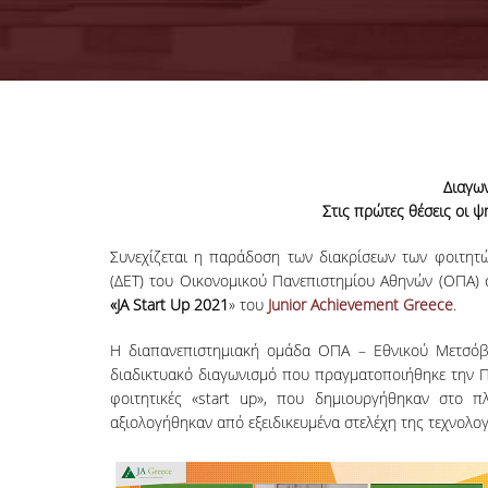
Διαγω
Στις πρώτες θέσεις οι 
Συνεχίζεται η παράδοση των διακρίσεων των φοιτητώ
(ΔΕΤ) του Οικονομικού Πανεπιστημίου Αθηνών (ΟΠΑ)
«JA Start Up 2021
» του
Junior Achievement Greece
.
Η διαπανεπιστημιακή ομάδα ΟΠΑ – Εθνικού Μετσόβι
διαδικτυακό διαγωνισμό που πραγματοποιήθηκε την Π
φοιτητικές «start up», που δημιουργήθηκαν στο π
αξιολογήθηκαν από εξειδικευμένα στελέχη της τεχνολογ