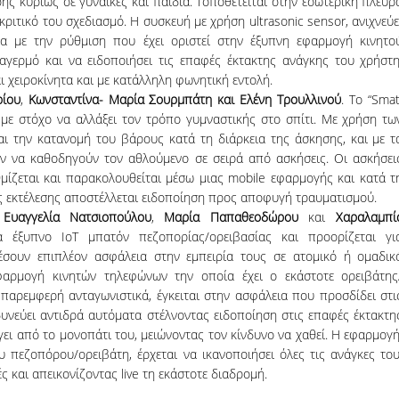
ς κυρίως σε γυναίκες και παιδιά. Τοποθετείται στην εσωτερική πλευρ
ριτικό του σχεδιασμό. Η συσκευή με χρήση ultrasonic sensor, ανιχνεύε
α με την ρύθμιση που έχει οριστεί στην έξυπνη εφαρμογή κινητο
αγερμό και να ειδοποιήσει τις επαφές έκτακτης ανάγκης του χρήστη
ι χειροκίνητα και με κατάλληλη φωνητική εντολή.
ρίου
,
Κωνσταντίνα- Μαρία Σουρμπάτη και Ελένη Τρουλλινού
. Το “Smat
 με στόχο να αλλάξει τον τρόπο γυμναστικής στο σπίτι. Με χρήση τω
ι την κατανομή του βάρους κατά τη διάρκεια της άσκησης, και με τ
ύν να καθοδηγούν τον αθλούμενο σε σειρά από ασκήσεις. Οι ασκήσει
μίζεται και παρακολουθείται μέσω μιας mobile εφαρμογής και κατά τ
 εκτέλεσης αποστέλλεται ειδοποίηση προς αποφυγή τραυματισμού.
,
Ευαγγελία Νατσιοπούλου
,
Μαρία
Παπαθεοδώρου
και
Χαραλαμπί
να έξυπνο ΙοΤ μπατόν πεζοπορίας/ορειβασίας και προορίζεται γι
σουν επιπλέον ασφάλεια στην εμπειρία τους σε ατομικό ή ομαδικ
φαρμογή κινητών τηλεφώνων την οποία έχει ο εκάστοτε ορειβάτης
αρεμφερή ανταγωνιστικά, έγκειται στην ασφάλεια που προσδίδει στι
δυνεύει αντιδρά αυτόματα στέλνοντας ειδοποίηση στις επαφές έκτακτη
γει από το μονοπάτι του, μειώνοντας τον κίνδυνο να χαθεί. Η εφαρμογή
 πεζοπόρου/ορειβάτη, έρχεται να ικανοποιήσει όλες τις ανάγκες του
 και απεικονίζοντας live τη εκάστοτε διαδρομή.