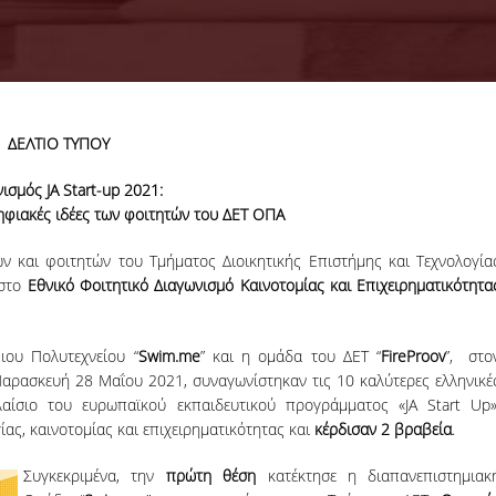
ΔΕΛΤΙΟ ΤΥΠΟΥ
11-09-2024
Organization of the
νισμός
JA
Start
-
up
2021:
GenAI Hackathon
ψηφιακές ιδέες των φοιτητών του ΔΕΤ ΟΠΑ
The Tech f
Humanity:
ν και φοιτητών του Τμήματος Διοικητικής Επιστήμης και Τεχνολογία
Sustainable
 στο
Εθνικό Φοιτητικό Διαγωνισμό Καινοτομίας και Επιχειρηματικότητα
Development Gen
Hackathon is comi
to Open Conf.
ου Πολυτεχνείου “
Swim.me
” και η ομάδα του ΔΕΤ “
FireProov
”, στο
More
αρασκευή 28 Μαΐου 2021, συναγωνίστηκαν τις 10 καλύτερες ελληνικέ
λαίσιο του ευρωπαϊκού εκπαιδευτικού προγράμματος «JA Start Up»
ίας, καινοτομίας και επιχειρηματικότητας και
κέρδισαν 2 βραβεία
.
Συγκεκριμένα, την
πρώτη θέση
κατέκτησε η διαπανεπιστημιακ