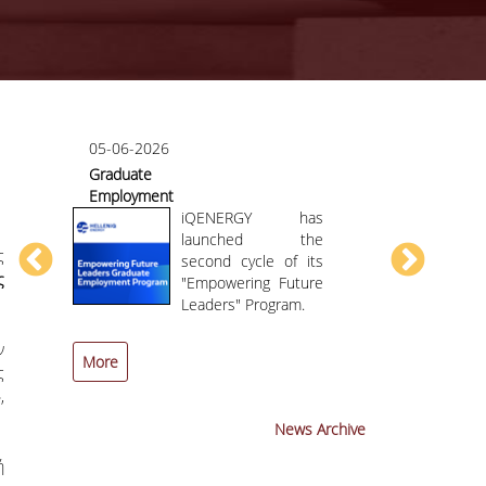
05-06-2026
07-05-2026
Graduate
Course/teac
Employment
evaluation
or
Program HELLENiQ
iQENERGY has
ENERGY
launched the
ς
second cycle of its
ς
AI
"Empowering Future
ng
Leaders" Program.
ν
More
More
ς
,
News Archive
ή