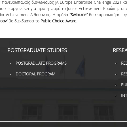
 πανευρωπαϊκός διαγωνισμός JA Europe Enterprise Challenge 2021 κα
που διοργανώνει για πρώτη φορά το Junior Achievement Ευρώπης απ
nior Achievement Λιθουανίας. Η ομάδα “
Swim.me
” θα εκπροσωπήσει τη
roov
” θα διεκδικήσει το
Public Choice Award
.
POSTGRADUATE STUDIES
RESE
POSTGRADUATE PROGRAMS
RE
DOCTORAL PROGRAM
RE
PU
IN