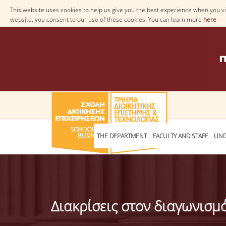
This website uses cookies to help us give you the best experience when you vis
website, you consent to our use of these cookies. You can learn more
here
THE DEPARTMENT
FACULTY AND STAFF
UND
Διακρίσεις στον διαγωνισμό