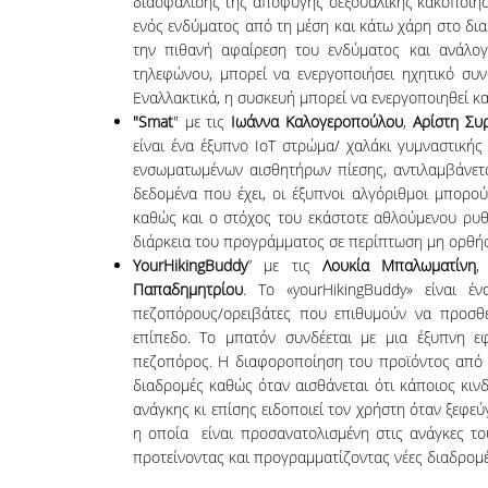
διασφάλισης της αποφυγής σεξουαλικής κακοποίηση
ενός ενδύματος από τη μέση και κάτω χάρη στο διακ
την πιθανή αφαίρεση του ενδύματος και ανάλογ
τηλεφώνου, μπορεί να ενεργοποιήσει ηχητικό συν
Εναλλακτικά, η συσκευή μπορεί να ενεργοποιηθεί κα
"Smat
" με τις
Ιωάννα Καλογεροπούλου
,
Αρίστη Συ
είναι ένα έξυπνο IoT στρώμα/ χαλάκι γυμναστικής
ενσωματωμένων αισθητήρων πίεσης, αντιλαμβάνετα
δεδομένα που έχει, οι έξυπνοι αλγόριθμοι μπορο
καθώς και ο στόχος του εκάστοτε αθλούμενου ρυθ
διάρκεια του προγράμματος σε περίπτωση μη ορθής
YourHikingBuddy
” με τις
Λουκία Μπαλωματίνη
Παπαδημητρίου
. Το «yourHikingBuddy» είναι έ
πεζοπόρους/ορειβάτες που επιθυμούν να προσθέ
επίπεδο. Το μπατόν συνδέεται με μια έξυπνη ε
πεζοπόρος. Η διαφοροποίηση του προϊόντος από π
διαδρομές καθώς όταν αισθάνεται ότι κάποιος κιν
ανάγκης κι επίσης ειδοποιεί τον χρήστη όταν ξεφεύ
η οποία είναι προσανατολισμένη στις ανάγκες του
προτείνοντας και προγραμματίζοντας νέες διαδρομές