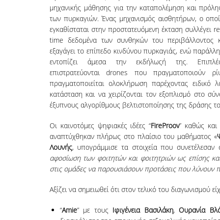
μηχανικής μάθησης για την καταπολέμηση και πρόλ
των πυρκαγιών. Ένας μηχανισμός αισθητήρων, ο οπο
εγκαθίσταται στην προστατευόμενη έκταση συλλέγει re
time δεδομένα των συνθηκών του περιβάλλοντος 
εξαγάγει το επίπεδο κινδύνου πυρκαγιάς, ενώ παράλλ
εντοπίζει άμεσα την εκδήλωςή της. Επιπλέο
επιστρατεύονται drones που πραγματοποιούν ρίψ
πραγματοποιείται ολοκλήρωση παρέχοντας ειδικό 
κατάσταση και να χειρίζονται τον εξοπλισμό στο σύν
έξυπνους αλγορίθμους βελτιστοποίησης της δράσης του
Οι καινοτόμες ψηφιακές ιδέες “
FireProov
” καθώς και
αναπτύχθηκαν πλήρως στο πλαίσιο του μαθήματος «
Λουνής
, υπογράμμισε τα στοιχεία που συνετέλεσαν 
αφοσίωση των φοιτητών και φοιτητριών ως επίσης κα
στις ομάδες να παρουσιάσουν προτάσεις που λύνουν π
Αξίζει να σημειωθεί ότι στον τελικό του διαγωνισμού ε
“
Amie
” με τους
Ιφιγένεια Βασιλάκη
,
Ουρανία
Βλ