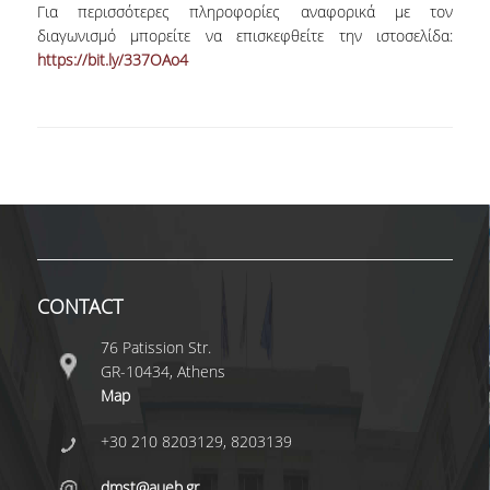
SCIENTIFIC CONFERENCES
Για περισσότερες πληροφορίες αναφορικά με τον
διαγωνισμό μπορείτε να επισκεφθείτε την ιστοσελίδα:
ALUMNI
https://bit.ly/337OAo4
GRADUATES OF THE DEPARTMENT
JOB LISTINGS
GRADUATE PROSPECTS
ALUMNI ASSOCIATIONS
CONTACT
NEWS
76 Patission Str.
DEPARTMENT NEWS
GR-10434, Athens
Map
EVENTS
+30 210 8203129, 8203139
CONTACT
dmst@aueb.gr