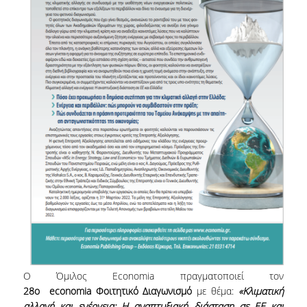
VISITING PROFESSORS
LABORATORY TEACHING STAFF
SPECIAL TECHNICAL LABORATORY STAFF
ADMINISTRATIVE STAFF
POSTDOCTORAL RESEARCHERS
UNDERGRADUATE STUDIES
CURRICULUM OF THE DEPARTMENT
GUIDE AND STREAMS OF STUDY
PROGRAM COURSES
INTERNSHIP AND THESIS
Ο Όμιλος Economia πραγματοποιεί τον
28
ο
economia Φοιτητικό Διαγωνισμό
με θέμα:
«
Κλιματική
TEACHING AND EXAMS
αλλαγή και ενέργεια: Η αναπτυξιακή διάσταση σε ΕΕ και