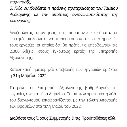
στην πράξη;
3. Πώς συνδυάζεται η πράσινη προτεραιότητα του Ταμείου
QUALITY ASSURANCE
Ανάκαμψης με την απαίτηση ανταγωνιστικότητας της
οικονομίας;
QUALITY ASSURANCE POLICY
Αναζητώντας απαντήσεις στα παραπάνω ερωτήματα, οι
φοιτητές καλούνται να παρουσιάσουν τις επιστημονικές
ACCREDITATION
τους εργασίες, οι οποίες δεν θα πρέπει να υπερβαίνουν τις
2.000 λέξεις, στους έγκριτους κριτές της Επιτροπής
EXTERNAL EVALUATION
Αξιολόγησης.
QUALITY ASSURANCE UNIT
Καταληκτική ημερομηνία υποβολής των εργασιών ορίζεται
η
31
η
Μαρτίου 2022
.
RESEARCH
Τα μέλη της Επιτροπής Αξιολόγησης βαθμολογούν τις
RESEARCH ACTIVITIES
εργασίες έως τα μέσα Απριλίου. Τα αποτελέσματα και η λήξη
του διαγωνισμού επισφραγίζονται με την Τελετή Απονομής
RESEARCH LABORATORIES
των βραβείων στα τέλη Μαΐου του 2022.
PUBLICATIONS
Διαβάστε τους Όρους Συμμετοχής & τις Προύποθέσεις
εδώ
.