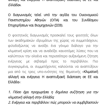
Ελλάδα».
POSTGRADUATE STUDIES
Ο διαγωνισμός τελεί υπό την αιγίδα του
Οικονομικού
Πανεπιστημίου Αθηνών
(ΟΠΑ)
και του Συνδέσμου
POSTGRADUATE PROGRAMS
Επιχειρήσεων και Βιομηχανιών (ΣΕΒ).
THE DOCTORAL PROGRAM
Ο φοιτητικός διαγωνισμός προσκαλεί τους φοιτητές όλων
των ακαδημαϊκών ιδρυμάτων της χώρας να συμμετάσχουν,
CURRENT PHD HOLDERS
φιλοδοξώντας να ανοίξει ένα γόνιμο διάλογο για την
κλιματική κρίση και να αναδείξει καινοτόμες λύσεις που να
PHD CANDIDATES
καλύπτουν την ολοένα και περισσότερο αυξανόμενη ζήτηση
ενέργειας με σεβασμό προς το περιβάλλον. Πιο
συγκεκριμένα, οι συμμετέχοντες καλούνται να αναπτύξουν
RESEARCH SEMINARS
μια από τις τρεις υπο-ενότητες της θεματικής «
Κλιματική
αλλαγή και ενέργεια: Η αναπτυξιακή διάσταση σε ΕΕ και
ERASMUS+ PROGRAMME
Ελλάδα
»:
COURSES OFFERED BY THE
1. Πόσο έχει προχωρήσει η δημόσια συζήτηση για την
DEPARTMENT
κλιματική αλλαγή στην Ελλάδα;
2. Ενέργεια και περιβάλλον: πώς μπορούν να συμβιβαστούν
DOCUMENTS - USEFUL LINKS