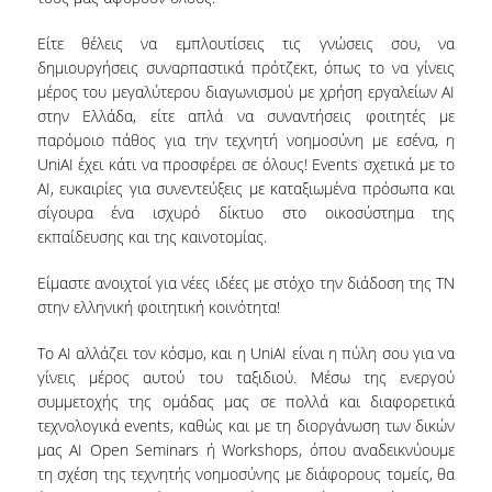
VISITING PROFESSORS
Είτε θέλεις να εμπλουτίσεις τις γνώσεις σου, να
δημιουργήσεις συναρπαστικά πρότζεκτ, όπως το να γίνεις
LABORATORY TEACHING STAFF
μέρος του μεγαλύτερου διαγωνισμού με χρήση εργαλείων AI
SPECIAL TECHNICAL LABORATORY STAFF
στην Ελλάδα, είτε απλά να συναντήσεις φοιτητές με
παρόμοιο πάθος για την τεχνητή νοημοσύνη με εσένα, η
ADMINISTRATIVE STAFF
UniAI έχει κάτι να προσφέρει σε όλους! Events σχετικά με το
AI, ευκαιρίες για συνεντεύξεις με καταξιωμένα πρόσωπα και
POSTDOCTORAL RESEARCHERS
σίγουρα ένα ισχυρό δίκτυο στο οικοσύστημα της
εκπαίδευσης και της καινοτομίας.
UNDERGRADUATE STUDIES
Είμαστε ανοιχτοί για νέες ιδέες με στόχο την διάδοση της ΤΝ
CURRICULUM OF THE DEPARTMENT
στην ελληνική φοιτητική κοινότητα!
GUIDE AND STREAMS OF STUDY
Το ΑΙ αλλάζει τον κόσμο, και η UniAI είναι η πύλη σου για να
γίνεις μέρος αυτού του ταξιδιού. Μέσω της ενεργού
PROGRAM COURSES
συμμετοχής της ομάδας μας σε πολλά και διαφορετικά
τεχνολογικά events, καθώς και με τη διοργάνωση των δικών
INTERNSHIP AND THESIS
μας AI Open Seminars ή Workshops, όπου αναδεικνύουμε
τη σχέση της τεχνητής νοημοσύνης με διάφορους τομείς, θα
TEACHING AND EXAMS