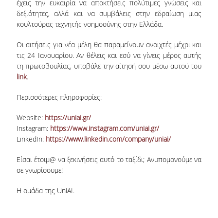
έχεις την ευκαιρία να αποκτήσεις πολύτιμες γνώσεις και
δεξιότητες, αλλά και να συμβάλεις στην εδραίωση μιας
POSTGRADUATE STUDIES
κουλτούρας τεχνητής νοημοσύνης στην Ελλάδα.
Οι αιτήσεις για νέα μέλη θα παραμείνουν ανοιχτές μέχρι και
POSTGRADUATE PROGRAMS
τις 24 Ιανουαρίου. Αν θέλεις και εσύ να γίνεις μέρος αυτής
τη πρωτοβουλίας, υποβάλε την αίτησή σου μέσω αυτού του
THE DOCTORAL PROGRAM
link
.
CURRENT PHD HOLDERS
Περισσότερες πληροφορίες:
PHD CANDIDATES
Website:
https://uniai.gr/
Instagram:
https://www.instagram.com/uniai.gr/
RESEARCH SEMINARS
LinkedIn:
https://www.linkedin.com/company/uniai/
Είσαι έτοιμ@ να ξεκινήσεις αυτό το ταξίδι; Ανυπομονούμε να
ERASMUS+ PROGRAMME
σε γνωρίσουμε!
COURSES OFFERED BY THE
Η ομάδα της UniAI.
DEPARTMENT
DOCUMENTS - USEFUL LINKS