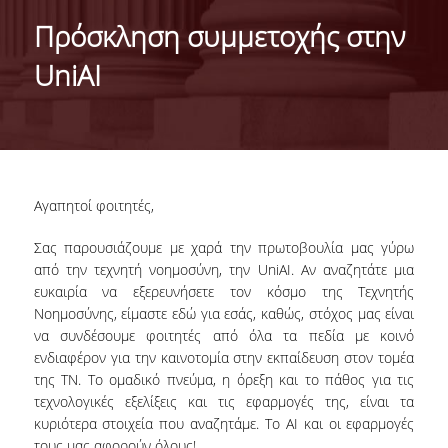
IDENTITY OF THE DEPARTMENT
Πρόσκληση συμμετοχής στην
MISSION OF THE DEPARTMENT
UniAI
ADMINISTRATION
DEPARTMENT ADVISORY COMMITTEE
INTERNATIONAL DISTINCTIONS
Αγαπητοί φοιτητές,
CAREER PROSPECTS
Σας παρουσιάζουμε με χαρά την πρωτοβουλία μας γύρω
LABORATORY INFRASTRUCTURE
από την τεχνητή νοημοσύνη, την UniAI. Αν αναζητάτε μια
ευκαιρία να εξερευνήσετε τον κόσμο της Τεχνητής
FACULTY AND STAFF
Νοημοσύνης, είμαστε εδώ για εσάς, καθώς, στόχος μας είναι
να συνδέσουμε φοιτητές από όλα τα πεδία με κοινό
FACULTY OF THE DEPARTMENT
ενδιαφέρον για την καινοτομία στην εκπαίδευση στον τομέα
της ΤΝ. Το ομαδικό πνεύμα, η όρεξη και το πάθος για τις
RESIDENT FACULTY MEMBERS
τεχνολογικές εξελίξεις και τις εφαρμογές της, είναι τα
κυριότερα στοιχεία που αναζητάμε. Το ΑΙ και οι εφαρμογές
HONONARY DOCTORATES
τους μας αφορούν όλους!