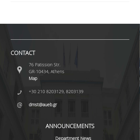
QUALITY ASSURANCE
QUALITY ASSURANCE POLICY
ACCREDITATION
CONTACT
EXTERNAL EVALUATION
76 Patission Str.
QUALITY ASSURANCE UNIT
GR-10434, Athens
Map
RESEARCH
+30 210 8203129, 8203139
RESEARCH ACTIVITIES
dmst@aueb.gr
RESEARCH LABORATORIES
ANNOUNCEMENTS
PUBLICATIONS
Department News